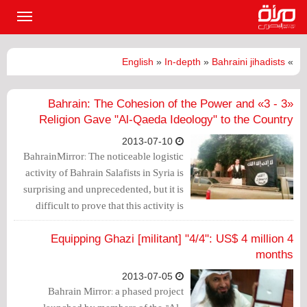
القائمة
الرئيسي
English
»
In-depth
»
Bahraini jihadists
»
«3 - 3» Bahrain: The Cohesion of the Power and
Religion Gave "Al-Qaeda Ideology" to the Country
2013-07-10
BahrainMirror: The noticeable logistic
activity of Bahrain Salafists in Syria is
surprising and unprecedented, but it is
difficult to prove that this activity is
conducted without the control of the
Bahrain governmental apparatuses
Equipping Ghazi [militant] "4/4": US$ 4 million 4
months
2013-07-05
Bahrain Mirror: a phased project