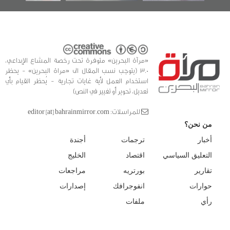
«مرآة البحرين» متوفرة تحت رخصة المشاع الإبداعي،
3.0 (يتوجب نسب المقال الى «مراة البحرين» - يحظر
استخدام العمل لأية غايات تجارية - يُحظر القيام بأي
تعديل، تحوير أو تغيير في النص)
للمراسلات: editor [at] bahrainmirror.com
من نحن؟
أخبار
ترجمات
أجندة
التعليق السياسي
اقتصاد
الخليج
تقارير
بورتريه
مراجعات
حوارات
انفوجرافك
إصدارات
رأي
ملفات