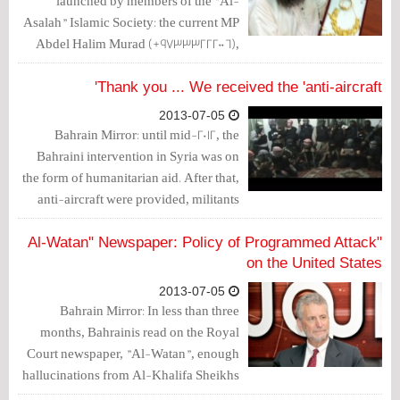
launched by members of the "Al-
Asalah" Islamic Society: the current MP
Abdel Halim Murad (+97333222006),
Sheikh Faisal Al Ghurair
(+97333222006), Khalid Al Balushi
Thank you ... We received the 'anti-aircraft'
(+9736706000), and Abdul Karim Al
2013-07-05
Emadi (+97333111202). It aims to equip
Bahrain Mirror: until mid-2012, the
insurgents to fight in Syria, or to provide
Bahraini intervention in Syria was on
them with combat equipment, such as
the form of humanitarian aid. After that,
anti-aircraft missiles.
anti-aircraft were provided, militants
were equipped and militant brigades
were financed, this is the Untold Story
"Al-Watan" Newspaper: Policy of Programmed Attack
of the Bahraini involvement in Syria.
on the United States
Today it has turned public.
2013-07-05
Bahrain Mirror: In less than three
months, Bahrainis read on the Royal
Court newspaper, "Al-Watan", enough
hallucinations from Al-Khalifa Sheikhs
and the "accidental" politicians hostile