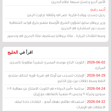
الأمير أندرو وغسل سمعة نظام البحرين
أحمد رضي
رحيل جسدي، وولادة فكرية: نصر الله وثقافة تجاوزت الزمن
وزير بريطاني سابق لشؤون الشرق الأوسط متهم بخرق قواعد الشفافية
بسبب دور استشاري في البحرين
وسط انتقادات للزيارة .. ملك بريطانيا يستضيف ملك البحرين في وندسور
اقرأ في
الخليج
الكويت: الحاج موسى المسري شهيداً مظلومًا بالسجن
2026-06-02
المركزي
الإمارات تنسحب من أوبك في ضربة قوية لتحالف منتجي
2026-04-29
النفط وسط خلافات بين دول الخليج
محكمة «أمن الدولة» في الكويت: الامتناع عن معاقبة 109
2026-04-24
مدونين وتبرئة 9 وحبس 18 متهماً بالتعاطف مع إيران
استهداف طائفي بغطاء أمني .. انتقادات حادة لملف
2026-04-22
الاعتقالات في الإمارات