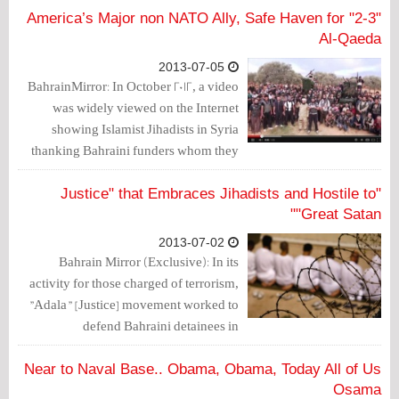
attitudes towards Washington and its
"2-3" America’s Major non NATO Ally, Safe Haven for
ambassador in Manama Thomas
Al-Qaeda
Krajeski.
2013-07-05
BahrainMirror: In October 2012, a video
was widely viewed on the Internet
showing Islamist Jihadists in Syria
thanking Bahraini funders whom they
said that they provided them with “anti-
aircrafts”.
"Justice" that Embraces Jihadists and Hostile to
"Great Satan"
2013-07-02
Bahrain Mirror (Exclusive): In its
activity for those charged of terrorism,
"Adala" [Justice] movement worked to
defend Bahraini detainees in
Guantanamo and Gulf countries,
showed enmity towards USA, and
Near to Naval Base.. Obama, Obama, Today All of Us
stressed extremist stands towards it in
Osama