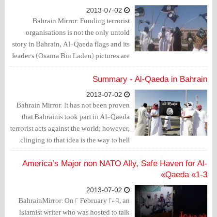
dealing with salafist jihadists.
2013-07-02
Bahrain Mirror: Funding terrorist
organisations is not the only untold
story in Bahrain, Al-Qaeda flags and its
leader's (Osama Bin Laden) pictures are
untold too. Gradually, radical Islam and
its icons turn into a common place in our
Summary - Al-Qaeda in Bahrain
daily life.
2013-07-02
Bahrain Mirror: It has not been proven
that Bahrainis took part in Al-Qaeda
terrorist acts against the world; however,
clinging to that idea is the way to hell.
America’s Major non NATO Ally, Safe Haven for Al-
Qaeda «1-3»
2013-07-02
BahrainMirror: On 2 February 2009, an
Islamist writer who was hosted to talk