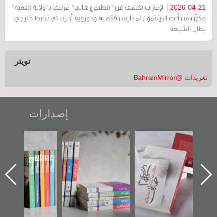
الإمارات تكشف عن "تنظيم إرهابي" مرتبط بـ"ولاية الفقيه"
2026-04-21
مكوّن من أعضاء ينتمون لمدارس فقهية وحوزوية أخرى في تخبط خليجي
يطال الشيعة
تويتر
تغريدات @BahrainMirror
إصدارات
"حماة الباب الأخير":
تصنيف موضوعي
"مرآة البحرين"
الإصدار الأول عن
للوثائق البريطانية
تصدر حصاد
اعتصام الدراز
يقدمه «مركز أوال»
الساحات 2019
ه
وأحداث ساحة
في سلسلة من 5
الفداء لمركز أوال
كتب
للدراسات والتوثيق