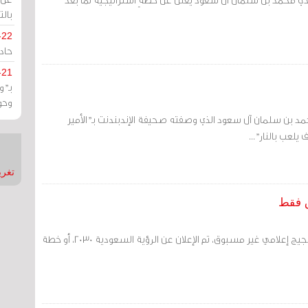
بالت
-22
حادة
-21
بـ"
وحو
مد بن سلمان آل سعود الذي وصفته صحيفة الإندبندنت بـ"الأمير
لعب بالنار"...
تغريدات
على نحو دعائي، ووسط ضجيج إعلامي غير مسبوق، تم الإعلان عن الرؤية السعودية 2030، أو خطة