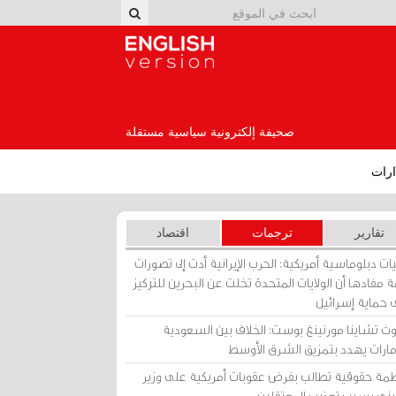
English Version
صحيفة إلكترونية سياسية مستقلة
رات
تقارير
ترجمات
اقتصاد
ات دبلوماسية أمريكية: الحرب الإيرانية أدت إلى تصورات
 مفادها أن الولايات المتحدة تخلت عن البحرين للتركيز
 حماية إسرائيل
ث تشاينا مورنينغ بوست: الخلاف بين السعودية
إمارات يهدد بتمزيق الشرق الأوسط
مة حقوقية تطالب بفرض عقوبات أمريكية على وزير
يني بسبب تعذيب المعتقلين