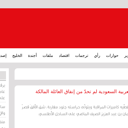
ير
حوارات
رأي
ترجمات
اقتصاد
ملفات
أجندة
الخليج
إصدا
برقي
عامة
ية السعودية لم تحدّ من إنفاق العائلة المالكة
على
ساو
ّيه كاميرات المراقبة ويتولّى حراسته جنود مغاربة، شق الأفقَ قصرٌ
وال
ن بن عبد العزيز الصيف الماضي على الساحل الأطلسي.
منظ
بحر