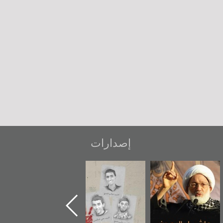
إصدارات
عاشوراء البحرين...
شهداء وطن
«جَوْ»: رواية
ويكيليكس السفارة
المعتقل جهاد
الأمريكية