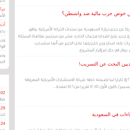
مرآة
لرياض خوض حرب مالية ضد واشنطن؟
الأ
أحم
كا عن حجم حيازة السعودية من سندات الخزانة الأمريكية، وافق
رحي
جديد يتيح لضحايا هجمات الحادي عشر من سبتمبر مقاضاة المملكة
وزي
يرات على لسان وزير خارجيتها عادل الجبير من أنها ستسحب
قوا
وسط
الب
وديين البحث عن التسريب!
لم تكن رؤية السعودية 2030 إلا تكرارا لما تضمنته خطة شركة الاستشارات الأمريكية المعروفة
ل 2015) تقريرا من 156 صفحة...
-02
مظل
-29
لتح
شاءات في السعودية
-24
ودي محمد بن سلمان آل سعود يعلن عن خطةٍ استراتيجية لما بعد