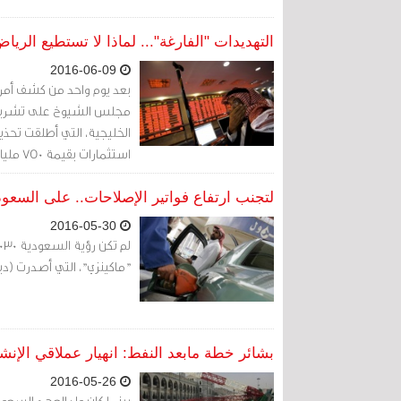
التهديدات "الفارغة"... لماذا لا تستطيع ا
2016-06-09
بعد يوم واحد من كشف أمري
مجلس الشيوخ على تشريع 
الخليجية، التي أطلقت تحذ
استثمارات بقيمة 750 مليار دولار في حال تم إقرار المشروع.
لتجنب ارتفاع فواتير الإصلاحات.. على السع
2016-05-30
"ماكينزي"، التي أصدرت (ديسمبر/ كانون الأو
بشائر خطة مابعد النفط: انهيار عملاقي الإن
2016-05-26
بينما كان ولي العهد السع