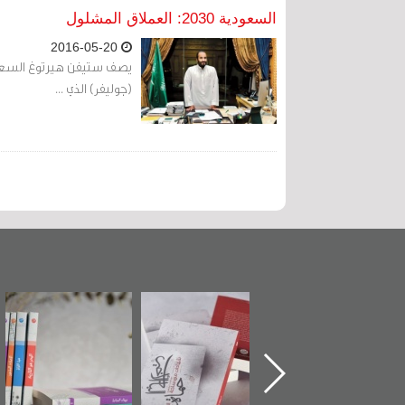
السعودية 2030: العملاق المشلول
2016-05-20
يصف ستيفن هيرتوغ السعودية
(جوليفر) الذي ...
تدشين كتاب "من
"حماة الباب الأخير":
تصنيف موضوعي
أهل الجنة" عن
الإصدار الأول عن
للوثائق البريطانية
الشهيد سيد كاظم
اعتصام الدراز
يقدمه «مركز أوال»
السهلاوي في ذكراه
وأحداث ساحة
في سلسلة من 5
الفداء لمركز أوال
كتب