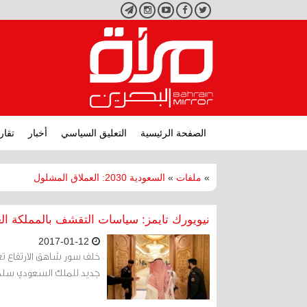
تويتر
فيسبوك
يوتيوب
انستجرام
تليجرام
الصفحة الرئيسية
التعليق السياسي
أخبار
تقار
»
ملفات
»
السعودية 2030: العملاق المشلول
نيويورك تايمز: سياسات التقشف بالمملكة العرب
2017-01-12
خلف سور شاهق الارتفاع تغط
جديد للملك السعودي سلما