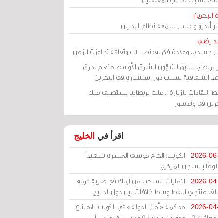
 البحرين
مير أندرو وغسل سمعة نظام البحرين
د رضي
ل جسدي، وولادة فكرية: نصر الله وثقافة تجاوزت الزمن
ر بريطاني سابق لشؤون الشرق الأوسط متهم بخرق
عد الشفافية بسبب دور استشاري في البحرين
 انتقادات للزيارة .. ملك بريطانيا يستضيف ملك
حرين في وندسور
اقرأ في
الخليج
الكويت: الحاج موسى المسري شهيداً
2026-06
ومًا بالسجن المركزي
الإمارات تنسحب من أوبك في ضربة قوية
2026-04
الف منتجي النفط وسط خلافات بين دول الخليج
محكمة «أمن الدولة» في الكويت: الامتناع
2026-04
عن معاقبة 109 مدونين وتبرئة 9 وحبس 18 متهماً