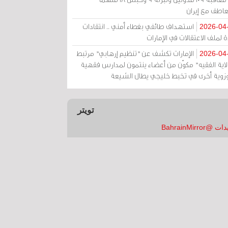
عاطف مع إيران
استهداف طائفي بغطاء أمني .. انتقادات
2026-04
 لملف الاعتقالات في الإمارات
الإمارات تكشف عن "تنظيم إرهابي" مرتبط
2026-04
ولاية الفقيه" مكوّن من أعضاء ينتمون لمدارس فقهية
زوية أخرى في تخبط خليجي يطال الشيعة
تويتر
 @BahrainMirror