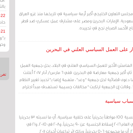
بالت
لس التعاون الخليجي أكبر أزمة سياسية في تاريخها منذ غزو العراق
-22
ام 1990. كانت السعودية، الإمارات، البحرين ومصر على مشارف عمل عسكري ضد قطر
حادة
ح الأحمد الصباح نجح في تحييده.
-21
بـ"
وحو
 ليقضي على الهامش الأخير للعمل السياسي العلني في البلاد، بحل جمعية العمل
الوطني الديمقراطي (وعد) ثاني أكبر جمعية معارضة في البحرين. ففي 6 مارس/ آذار 2017 أعلنت
تغريدات
ها دعوى قضائية لحل جمعية "وعد"، متهمة إياها بـ"تحبيذ تغيير النظام
". وقالت إن الجمعية ارتكبت "مخالفات جسيمة تستهدف مبدأ احترام
 وتغطية العنف من خلال تمجيدها محكومين في قضايا ارهاب بالتفجير
نتج عنها استشهاد وإصابة عدداً من رجال الأمن، وتأييدها جهات
ى العنف خوممارسته، والترويج وتحبيذ تغيير النظام السياسي في البلاد
شهد العام 2017 إسقاط جنسية 155 مواطناً بحرينياً على خلفية سياسية، أي ما نسبته 13 بحرينيا
في الشهر الواحد. سبقه في العام 2016 إسقاط الجنسية عن 90 بحرينياً، و208 في 2015، و21 في