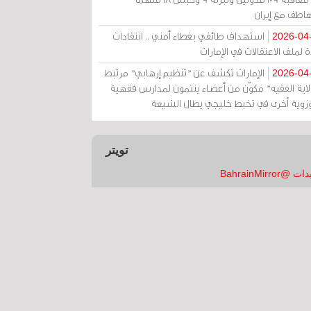
عاطف مع إيران
استهداف طائفي بغطاء أمني .. انتقادات
2026-04
 لملف الاعتقالات في الإمارات
الإمارات تكشف عن "تنظيم إرهابي" مرتبط
2026-04
ولاية الفقيه" مكوّن من أعضاء ينتمون لمدارس فقهية
زوية أخرى في تخبط خليجي يطال الشيعة
تويتر
 @BahrainMirror