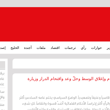
ير
حوارات
رأي
ترجمات
اقتصاد
ملفات
أجندة
الخليج
إصدا
برقي
عامة
شهيداً و14 حكماً بالإعدام وإغلاق الوسط وحلّ وعد واقتحام الدراز وزيارة
على
ساو
وال
قيلاً ومنهكاً، قاسياً وعنيفاً وتصعيدياً. الوضع السياسي يختم عامه السادس أكثر
 والرأي أكثر إخراساً، الأحكام القضائية أشدّ قسوة وانتقاماً، كل شيء
منظ
لأخير للدولة، مقابل إطلاق يد الاستبداد والقمع وكتم الأنفاس
بحر