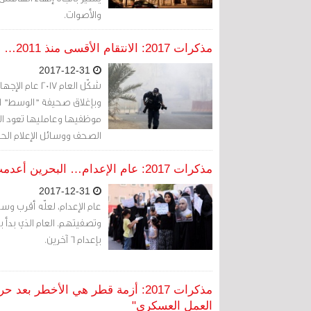
والأصوات.
مذكرات 2017: الانتقام الأقسى منذ 2011… من الصّحفيين!
2017-12-31
شكّل العام 17
موظفيها وعامليها تعود الب
الصحف ووسائل الإعلام الحك
والبعيد عن تطورات الواقع ا
مذكرات 2017: عام الإعدام… البحرين أعدمت 3 معارضين وقضت بإعدام 14 آخرين
2017-12-31
بإعدام 6 آخرين.
مذكرات 2017: أزمة قطر هي الأخطر ب
العمل العسكري"