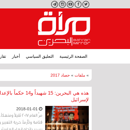
تويتر
فيسبوك
يوتيوب
انستجرام
تليجرام
الصفحة الرئيسية
التعليق السياسي
أخبار
تقار
»
ملفات
»
حصاد 2017
هذه هي البحرين: 15 
لإسرائيل
2018-01-01
مرّ العام 2017 ث
قتامة وتأزماً، حرية التعبير
يسير باتجاه إنهاء الهامش ا