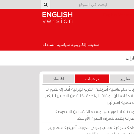
English Version
صحيفة إلكترونية سياسية مستقلة
رات
تقارير
ترجمات
اقتصاد
ات دبلوماسية أمريكية: الحرب الإيرانية أدت إلى تصورات
 مفادها أن الولايات المتحدة تخلت عن البحرين للتركيز
 حماية إسرائيل
ث تشاينا مورنينغ بوست: الخلاف بين السعودية
إمارات يهدد بتمزيق الشرق الأوسط
مة حقوقية تطالب بفرض عقوبات أمريكية على وزير
يني بسبب تعذيب المعتقلين