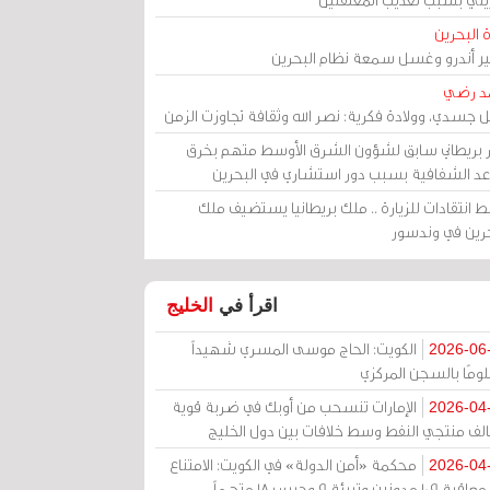
 البحرين
مير أندرو وغسل سمعة نظام البحرين
د رضي
ل جسدي، وولادة فكرية: نصر الله وثقافة تجاوزت الزمن
ر بريطاني سابق لشؤون الشرق الأوسط متهم بخرق
عد الشفافية بسبب دور استشاري في البحرين
 انتقادات للزيارة .. ملك بريطانيا يستضيف ملك
حرين في وندسور
اقرأ في
الخليج
الكويت: الحاج موسى المسري شهيداً
2026-06
ومًا بالسجن المركزي
الإمارات تنسحب من أوبك في ضربة قوية
2026-04
الف منتجي النفط وسط خلافات بين دول الخليج
محكمة «أمن الدولة» في الكويت: الامتناع
2026-04
عن معاقبة 109 مدونين وتبرئة 9 وحبس 18 متهماً