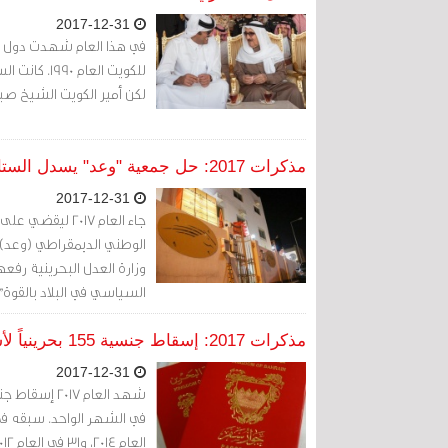
2017-12-31
في هذا العام شهدت دول مج
للكويت الع
لكن أمير الكويت الشيخ صبا
مذكرات 2017: حل جمعية "وعد" يسدل الستار على العمل السياسي العلني في البحرين
2017-12-31
جاء العام 2017
وزارة العدل البحرينية رفع
السياسي في البلاد بالقوة
حكم القانون، ودعم الإرهاب
واستخدام الأسلحة والقتل 
مذكرات 2017: إسقاط جنسية 155 بحرينياً لأسباب سياسية
أُدينت قضائيا بالتحريض عل
2017-12-31
بالقوة".
العام 2014، و31 في العام 2012. أي ما مجموعه 506 بحرينياً، وذلك إثر تداعيات أحداث 2011.