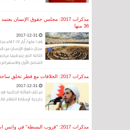
36 منها
2017-12-31
في 1 مايو/
مجال حقوق الإنسان من قبل
الثالثة التي يتم فيها مراج
2012 على التوالي.
مذكرات 2017: الخلافات مع قطر تخلق ساحة اتهامات جديدة للمعارضة في البحرين
2017-12-31
لم تكف العائلة الحاكمة في 
خارجية لإسقاط النظام. فالت
مذكرات 2017: "قروب البسطة" في واتس اب مدان بـ8 أحكام مؤبدة وإسقاط الجنسية