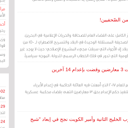
مرآة
الأ
أحم
رحي
20 عام الإجهاز الكامل على الفضاء العام للصحافة والحريات الإعلامية في البحرين.
وزي
وبإغلاق صحيفة "الوسط" الصحيفة المستقلة الوحيدة في البلاد والتسريح الاضطراي لــ 150 من
قوا
لاد إلى الأجواء التي سبقت مجيء المشروع الإصلاحي؛ حيث لا يوجد غير
وسط
ومية التي تدور في فلك الخطاب الرسمي للدولة، الموجه سياسياً،
الب
لسياسي المأزوم في البلاد.
عام الإعدام، لعلّه أقرب وسم للعام 2017 الذي أمعنت فيه العائلة الحاكمة في إعدام الأبرياء
وتصفيتهم. العام الذي بدأ بتنفيذ حكم الإعدام بحق 3 معارضين انتهى بقضاء محكمة عسكرية
-02
مظل
-29
لتح
عد حرب الخليج الثانية وأمير الكويت نجح في إبعاد "شبح
-24