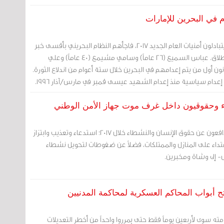
ما كان البحرينيون لا يزالون يتبادلون أمنيات العام الجديد 2017، فاجأهم النظام البحريني بأقسى خبر
لم يكونوا ينتظرونه على الإطلاق. عباس السميع (26 عاماً) وسامي مشيمع (40 عاماً) وعلي
ماً)، سيكونون أول من يتم إعدامهم في البحرين خلال ستة أعوام من اندلاع الثورة.
 إعدام سياسية منذ إعدام الشهيد عيسى قمبر في مارس/آذار 1996.
مرحلة قاسية عاشها المدافعون عن حقوق الإنسان والنشطاء خلال 2017؛ استدعاء وتعذيب وابتزاز
عتداء على المنازل والممتلكات، فضلاً عن ضغوطات لتحويل نشطاء
إلى وشاة ومخبرين.
ته سوى لأربعين يوماً فقط حتى يمرروا واحداً من أخطر التعديلات