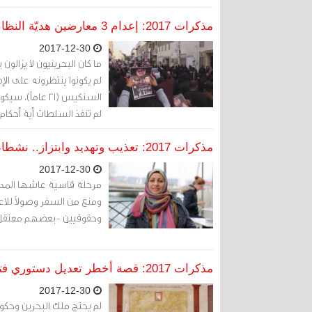
مذكرات 2017: إعدام 3 معارضين هديّة النظام في البحرين للإمارات
2017-12-30
السنكيس (21 عا
لم تنفذ السلطات أية أحكام
مذكرات 2017: تعذيب وتهديد وابتزاز.. نشطاء وحقوقيون داخل غرف موت جهاز الأمن الوطني
2017-12-30
ومنع من السفر وصولاً للا
وحقوقيين -بعضهم معتقل- 
مذكرات 2017: قصة أخطر تعديل دستوري فتح أبواب المحاكم العسكرية لمحاكمة المدنيين
2017-12-30
لم يحتج ملك البحرين وحكوم