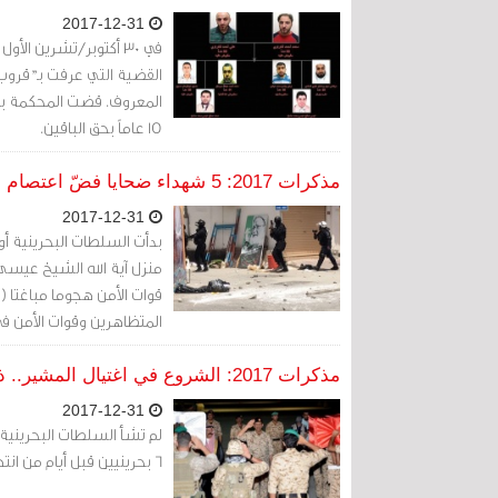
2017-12-31
القضية التي عرفت بـ"قروب
15 عاماً بحق الباقين.
مذكرات 2017: 5 شهداء ضحايا فضّ اعتصام الدراز و300 معتقل فداء آية الله
2017-12-31
المتظاهرين وقوات الأمن في 
الداخلية إنها كانت تفتش 
مذكرات 2017: الشروع في اغتيال المشير.. ذريعة الإعدام لـ 6 بحرينيين
2017-12-31
6 بحرينيين قبل أيام من انتهاء العام، مثلما بدأته بإعدام 3 بحرينيين لأسباب سياسية.