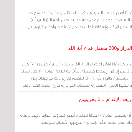
في 30 أكتوبر/تشرين الأول 2017 أصدر القضاء البحريني حكماً على 17 بحرينياً تمت إدانتهم في
 البسطة"، وهو اسم مجموعة حوارية في برنامج الـ (واتس أب)
المعروف. قضت المحكمة بالسجن المؤبد وإسقاط الجنسية بحق 7 منهم، وأحكام تتراوح بين 10-
بدأت السلطات البحرينية أولى محاولاتها لفض اعتصام الدراز القائم منذ 20 يونيو/ حزيران 2016 حول
منزل آية الله الشيخ عيسى قاسم إثر قرار إسقاط جنسيته، بدأت مع نهاية العام 2016، حين شنت
قوات الأمن هجوما مباغتا (21 ديسمبر/ كانون الأول 2016)، لتنطلق في إثر ذلك مواجهات بين
محيط المنزل، انتهت إلى انسحاب القوات إلى خارج البلدة. لاحقا ادعت
عن مطلوبين للقبض عليهم.
لم تشأ السلطات البحرينية أن ينقضي العام 2017 خلافاً لبدايته، أصدر قضاؤها أحكاماً بالإعدام على