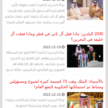
مرآة البحرين (خاص): انتهت بطولة كأس
العالم لكرة القدم بفوز الأرجنتين على فرنسا
وفوز آل ثاني على آل خليفة، التي حاولت تجاهل
أكبر حدث رياضي على مستوى العالم. فلماذا
فعلت العائلة ذلك؟
2030 البلدين: ماذا فعل آل ثاني في قطر وماذا فعلت آل
خليفة في البحرين؟
2022-12-19
مرآة البحرين (خاص): 437 كيلو متر المسافة
بين البحرين وقطر، لكن الفارق بين البلدين
يتسع عاما بعد عام في ظل الاختلاف في
الطموح بين العائلتين الحاكمتين. عائلة تحمل
رؤية لتنمية إيراداتها الخاصة وعائلة تطمح
في تنويع موارد البلاد.
بالأسماء: الملك وهب 73 قسيمة كبيرة لشيوخ ومسؤولين
وضباط ثم استملكتها الحكومة للنفع العام!
2022-12-15
مرآة البحرين (خاص): هكذا يتم التلاعب بثروات
البلاد، يهب الملك وتستملك الحكومة،