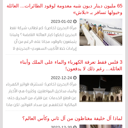
65 مليون دينار ديون شبه معدومة لوقود الطائرات... العائلة
وخيولها تسافر بـ «بلاش»
2023-01-02
مرآة البحرين (خاص): كم تطالب شركة نفط
البحرين (بابكو) كبار العائلة القابضة؟ ولماذا
يتمتعون بالوقود مجانا على الرغم من أن
إيرادات خط الأنابيب السعودي-البحريني لا
تدخل في ميزانية الدولة بل في جيوبهم
الخاصة؟
3 فلس فقط تعرفة الكهرباء والماء على الملك وأبناء
العائلة... رغم ذلك لا يدفعون!
2022-12-24
مرآة البحرين (خاص): تستنزف فواتير الكهرباء
والماء مداخيل المواطنين، وكثيرة هي الأخبار
عن قطع الخدمات عن فقراء من المحرق حتى
المالكية لتخلفهم عن سداد الفواتير، لكن ماذا
عن كبار العائلة القابضة، بأي تعرفة يُحاسبون
وهل تُقطع عنهم الخدمات؟
لماذا آل خليفة مغتاظون من آل ثاني وكأس العالم؟
2022-12-20