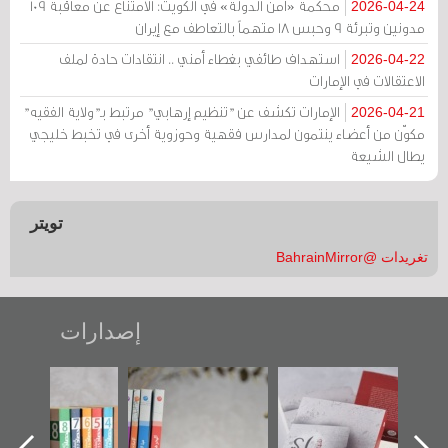
محكمة «أمن الدولة» في الكويت: الامتناع عن معاقبة 109
2026-04-24
مدونين وتبرئة 9 وحبس 18 متهماً بالتعاطف مع إيران
استهداف طائفي بغطاء أمني .. انتقادات حادة لملف
2026-04-22
الاعتقالات في الإمارات
الإمارات تكشف عن "تنظيم إرهابي" مرتبط بـ"ولاية الفقيه"
2026-04-21
مكوّن من أعضاء ينتمون لمدارس فقهية وحوزوية أخرى في تخبط خليجي
يطال الشيعة
تويتر
تغريدات @BahrainMirror
إصدارات
"حماة الباب الأخير":
تصنيف موضوعي
"مرآة البحرين"
الإصدار الأول عن
للوثائق البريطانية
تصدر حصاد
اعتصام الدراز
يقدمه «مركز أوال»
الساحات 2019