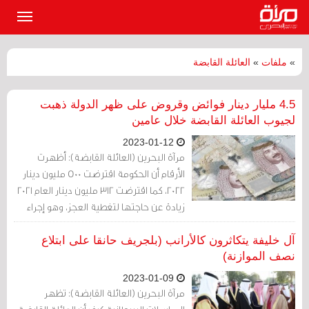
القائمة
الرئيسي
»
ملفات
»
العائلة القابضة
4.5 مليار دينار فوائض وقروض على ظهر الدولة ذهبت
لجيوب العائلة القابضة خلال عامين
2023-01-12
مرآة البحرين (العائلة القابضة): أظهرت
الأرقام أن الحكومة اقترضت 500 مليون دينار
2022، كما اقترضت 312 مليون دينار العام 2021
زيادة عن حاجتها لتغطية العجز، وهو إجراء
يتكرر كل عام لتمويل مشاريع خاصة للعائلة
القابضة.
آل خليفة يتكاثرون كالأرانب (بلجريف حانقا على ابتلاع
نصف الموازنة)
2023-01-09
مرآة البحرين (العائلة القابضة): تظهر