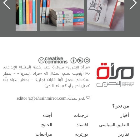
ه
وأحداث ساحة
في سلسلة من 5
الفداء لمركز أوال
كتب
للدراسات والتوثيق
«مرآة البحرين» متوفرة تحت رخصة المشاع الإبداعي،
3.0 (يتوجب نسب المقال الى «مراة البحرين» - يحظر
استخدام العمل لأية غايات تجارية - يُحظر القيام بأي
تعديل، تحوير أو تغيير في النص)
للمراسلات: editor [at] bahrainmirror.com
من نحن؟
أخبار
ترجمات
أجندة
التعليق السياسي
اقتصاد
الخليج
تقارير
بورتريه
مراجعات