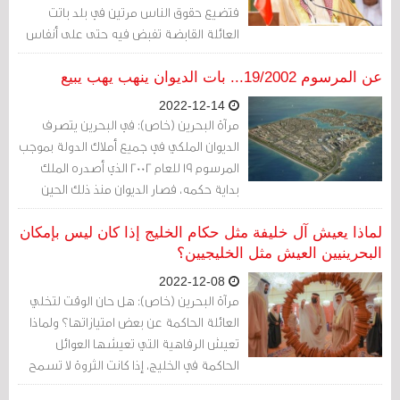
فتضيع حقوق الناس مرتين في بلد باتت
العائلة القابضة تفبض فيه حتى على أنفاس
المواطنين المقهورين.
عن المرسوم 19/2002... بات الديوان ينهب يهب يبيع
2022-12-14
مرآة البحرين (خاص): في البحرين يتصرف
الديوان الملكي في جميع أملاك الدولة بموجب
المرسوم 19 للعام 2002 الذي أصدره الملك
بداية حكمه، فصار الديوان منذ ذلك الحين
ينهب/ يهب/ يبيع بدون حسيب أو رقيب.
لماذا يعيش آل خليفة مثل حكام الخليج إذا كان ليس بإمكان
البحرينيين العيش مثل الخليجيين؟
2022-12-08
مرآة البحرين (خاص): هل حان الوقت لتخلي
العائلة الحاكمة عن بعض امتيازاتها؟ ولماذا
تعيش الرفاهية التي تعيشها العوائل
الحاكمة في الخليج، إذا كانت الثروة لا تسمح
بأن يعيش المواطنون البحرينيون مثل