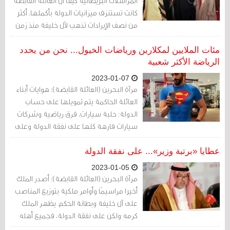
المراسلات البريطانية كيف أن العائلة القابضة
كانت تستنزف ميزانيات الدولة بأكملها. أكثر
من نصف الإيرادات تذهب لآل خليفة منذ زمن
بعيد، ويقوم شيخ القبيلة أو الحاكم بتوزيعها
على أفراد عائلته وفداويته.
مئات الملايين لمكلارين ورياضات الخيول... نحن من يحدد
الرياضة الأكثر شعبية
2023-01-07
مرآة البحرين (العائلة القابضة): هوايات أبناء
العائلة الحاكمة يتم تمويلها على حساب
الدولة: حلبة سيارات، فرق رياضية وشركات
سيارات فارهة كلها على نفقة الدولة وعلى
حساب حقوق المواطن الفقير.
عطايا «برتبة وزير»... على نفقة الدولة
2023-01-05
مرآة البحرين (العائلة القابضة): أصدر الملك
أخيرا مراسيمًا وأوامر ملكية بتوزيع المناصب
على آل خليفة وبطانة الحكم. يظهر الملك
كرمه ولكن على نفقة الدولة، فجميع أهله
ومن حوله برتبة وزير.