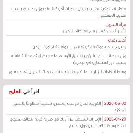
منظمة حقوقية تطالب بفرض عقوبات أمريكية على وزير بحريني بسبب
تعذيب المعتقلين
مرآة البحرين
الأمير أندرو وغسل سمعة نظام البحرين
أحمد رضي
رحيل جسدي، وولادة فكرية: نصر الله وثقافة تجاوزت الزمن
وزير بريطاني سابق لشؤون الشرق الأوسط متهم بخرق قواعد الشفافية
بسبب دور استشاري في البحرين
وسط انتقادات للزيارة .. ملك بريطانيا يستضيف ملك البحرين في وندسور
اقرأ في
الخليج
الكويت: الحاج موسى المسري شهيداً مظلومًا بالسجن
2026-06-02
المركزي
الإمارات تنسحب من أوبك في ضربة قوية لتحالف منتجي
2026-04-29
النفط وسط خلافات بين دول الخليج