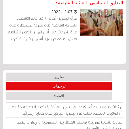
الشعوب الغنية فيه؟
التعليق السياسي: العائلة القابضة؟
2022-12-07
مرآة البحرين (خاص): في عالم الاقتصاد،
الشركة القابضة هي شركة مسيطرة على
عدة شركات عبر رأس المال. ينحصر نشاطها
في تملك حصص من رأسمال شركات أخرى.
تقارير
ترجمات
اقتصاد
برقيات دبلوماسية أمريكية: الحرب الإيرانية أدت إلى تصورات عامة مفادها
أن الولايات المتحدة تخلت عن البحرين للتركيز على حماية إسرائيل
ساوث تشاينا مورنينغ بوست: الخلاف بين السعودية والإمارات يهدد
بتمزيق الشرق الأوسط