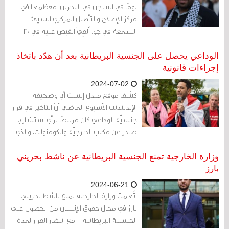
يومًا في السجن في البحرين، معظمها في
مركز الإصلاح والتأهيل المركزي السيئ
السمعة في جو. أُلقِيَ القبض عليه في 20
مايو/أيار 2013، وتعرّض للتّعذيب الوحشي،
وحُكِم عليه بالسجن لمدة عشر سنوات في
الوداعي يحصل على الجنسية البريطانية بعد أن هدّد باتخاذ
28 مايو/أيار 2014، ثمّ أُفرِجَ عنه في 2 يونيو/
إجراءات قانونية
حزيران 2023. وخلال فترة احتجازه، كشف عن
2024-07-02
التّعذيب وسوء المعاملة في سجن جو ...
كشف موقع ميدل إيست آي وصحيفة
الإندبندنت الأسبوع الماضي أنّ التأخير في قرار
جنسيّة الوداعي كان مرتبطًا برأي استشاري
صادر عن مكتب الخارجيّة والكومنولث، والذي
لفت إلى توتر مُحتَمَل في العلاقات بين المملكة
المتحدة والبحرين في حال قبول طلبه.
وزارة الخارجية تمنع الجنسية البريطانية عن ناشط بحريني
بارز
2024-06-21
اتُهمت وزارة الخارجية بمنع ناشط بحريني
بارز في مجال حقوق الإنسان من الحصول على
الجنسية البريطانية – مع انتظار القرار لمدة