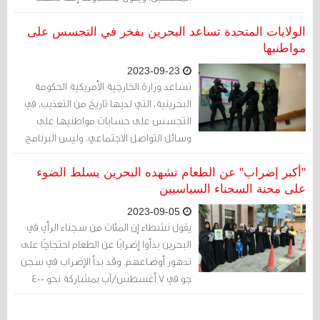
الدستور الأمريكي وتساعد جلادي البحرين.
الولايات المتحدة تساعد البحرين بفخر في التجسس على
مواطنيها
2023-09-23
تساعد وزارة الخارجية الأمريكية الحكومة
البحرينية، التي لديها تاريخ من التعذيب، في
التجسس على حسابات مواطنيها على
وسائل التواصل الاجتماعي. وليس البرنامج
سريًا. في الواقع، نشرت السفارة الأمريكية
في المنامة تغريدة على منصة "إكس" يوم
"أكبر إضراب" عن الطعام تشهده البحرين يسلط الضوء
الثلاثاء...
على محنة السجناء السياسيين
2023-09-05
يقول نشطاء إن المئات من سجناء الرأي في
البحرين بدأوا إضرابًا عن الطعام احتجاجًا على
تدهور أوضاعهم. وقد بدأ الإضراب في سجن
جو في 7 أغسطس/آب بمشاركة نحو 400
سجين. وبعد أكثر من ثلاثة أسابيع، أُفيد بأن
عدد المضربين عن الطعام تضاعف إلى نحو 800.