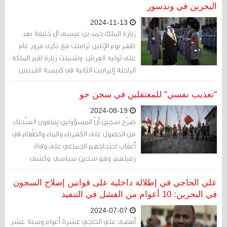
البحرين في وندسور
2024-11-13
زيارة الملك حمد بن عيسى آل خليفة بعد
ظهر يوم الإثنين تزامنت مع ذكرى مرور عام
على توليه العرش. وشملت زيارة لقبر الملكة
الراحلة إليزابيث الثانية في كنيسة القديس
جورج إجلالًا لها
"تعذيب نفسي" للمعتقلين في سجن جو
2024-08-19
صرّح سجين أنّ المسؤولين يمنعون السّجناء
من الحصول على الكهرباء والماء والطّعام في
أعقاب احتجاجهم الجماعي على وفاة
زميلهم، وهو سجين سياسي. وكشف
معتقل في سجن جو في البحرين في تسجيل
صوتي حصل عليه موقع ميدل إيست آي عن
علي الحاجي في إطلالة داخلية على قوانين إصلاح السجون
الظّروف القاسية في المنشأة، بما في ذلك
في البحرين: 10 أعوام من الفشل في التنفيذ
الظّروف التي ترقى إلى "التّعذيب النّفسي".
2024-07-07
أمضى علي الحاجي عشرة أعوام وستة عشر