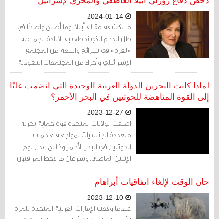
البحرين، وهي أصغر دولة في الخليج.
دحض دفاع روزَلي أبيلا العاطفي والمخزي لإسرائيل
2024-01-14
ما تكشفه مقالة أبيلا، وما أصبح واضحًا في
ظل الدعم الذي تحظى به الإبادة الجماعية
«لغزة» في شرائح واسعة من المجتمع
الإسرائيلي وأجزاء من المجتمعات اليهودية
خارج اسرائيل، هو أن كونك من نسل الناجين
من جريمة الإبادة الجماعية لا يضمن لسوء
لماذا كانت البحرين الدولة العربية الوحيدة التي انضمت علنًا
الحظ معارضتك لها عند وقوعها على ضحايا
إلى القوة المناهضة للحوثيين في البحر الأحمر؟
آخرين في المستقبل
2023-12-27
أطلقت الولايات المتحدة قوة حماية بحرية
متعددة الجنسيات لمواجهة هجمات
الحوثيين في البحر الأحمر وخليج عدن يوم
الإثنين الماضي. وسرعان ما لاحظ المراقبون
أنها أنها تضم فقط دولة واحدة فقط من
الشرق الأوسط، وهي البحرين.
حان الوقت لإلغاء اتفاقيات أبراهام
2023-12-10
عندما وقعت الإمارات العربية المتحدة للمرة