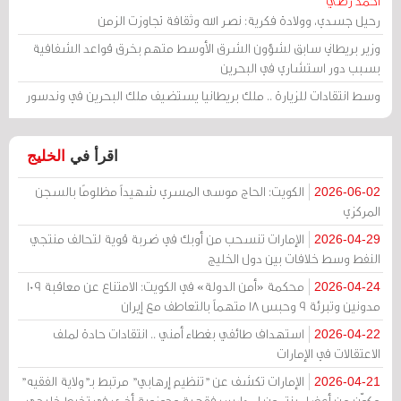
أحمد رضي
رحيل جسدي، وولادة فكرية: نصر الله وثقافة تجاوزت الزمن
وزير بريطاني سابق لشؤون الشرق الأوسط متهم بخرق قواعد الشفافية
بسبب دور استشاري في البحرين
وسط انتقادات للزيارة .. ملك بريطانيا يستضيف ملك البحرين في وندسور
اقرأ في
الخليج
الكويت: الحاج موسى المسري شهيداً مظلومًا بالسجن
2026-06-02
المركزي
الإمارات تنسحب من أوبك في ضربة قوية لتحالف منتجي
2026-04-29
النفط وسط خلافات بين دول الخليج
محكمة «أمن الدولة» في الكويت: الامتناع عن معاقبة 109
2026-04-24
مدونين وتبرئة 9 وحبس 18 متهماً بالتعاطف مع إيران
استهداف طائفي بغطاء أمني .. انتقادات حادة لملف
2026-04-22
الاعتقالات في الإمارات
الإمارات تكشف عن "تنظيم إرهابي" مرتبط بـ"ولاية الفقيه"
2026-04-21
مكوّن من أعضاء ينتمون لمدارس فقهية وحوزوية أخرى في تخبط خليجي