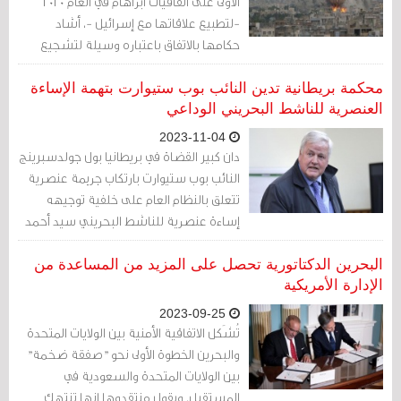
الأولى على اتفاقيات أبراهام في العام 2020
-لتطبيع علاقاتها مع إسرائيل -، أشاد
حكامها بالاتفاق باعتباره وسيلة لتشجيع
إسرائيل وإقناعها باتخاذ خطوات إيجابية
بشأن إنهاء احتلالها للأراضي الفلسطينية
محكمة بريطانية تدين النائب بوب ستيوارت بتهمة الإساءة
وضمّها، وحذت حذوها كل من البحرين
العنصرية للناشط البحريني الوداعي
والسودان والمغرب.
2023-11-04
دان كبير القضاة في بريطانيا بول جولدسبرينج
النائب بوب ستيوارت بارتكاب جريمة عنصرية
تتعلق بالنظام العام على خلفية توجيهه
إساءة عنصرية للناشط البحريني سيد أحمد
الوداعي.
البحرين الدكتاتورية تحصل على المزيد من المساعدة من
الإدارة الأمريكية
2023-09-25
تُشَكل الاتفاقية الأمنية بين الولايات المتحدة
والبحرين الخطوة الأولى نحو "صفقة ضخمة"
بين الولايات المتحدة والسعودية في
المستقبل. ويقول منتقدوها إنها تنتهك