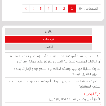
ووصف نشطاء حقوق الإنسان الإضراب بأنه
الأكبر في تاريخ البلاد...
الصفحات : 64
1
2
3
4
5
تقارير
ترجمات
اقتصاد
برقيات دبلوماسية أمريكية: الحرب الإيرانية أدت إلى تصورات عامة مفادها
أن الولايات المتحدة تخلت عن البحرين للتركيز على حماية إسرائيل
ساوث تشاينا مورنينغ بوست: الخلاف بين السعودية والإمارات يهدد
بتمزيق الشرق الأوسط
منظمة حقوقية تطالب بفرض عقوبات أمريكية على وزير بحريني بسبب
تعذيب المعتقلين
مرآة البحرين
الأمير أندرو وغسل سمعة نظام البحرين