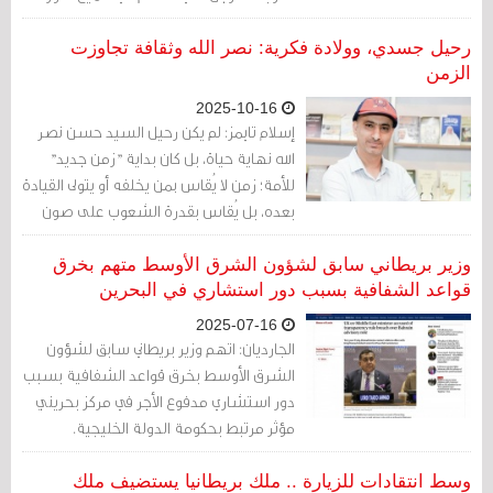
أحد أكثر الأنظمة قسوة واستبدادًا في
المنطقة.
رحيل جسدي، وولادة فكرية: نصر الله وثقافة تجاوزت
الزمن
2025-10-16
إسلام تايمز: لم يكن رحيل السيد حسن نصر
الله نهاية حياة، بل كان بداية "زمن جديد"
للأمة؛ زمن لا يُقاس بمن يخلفه أو يتولى القيادة
بعده، بل يُقاس بقدرة الشعوب على صون
كرامتها واستمرار ثقافة المقاومة.
وزير بريطاني سابق لشؤون الشرق الأوسط متهم بخرق
قواعد الشفافية بسبب دور استشاري في البحرين
2025-07-16
الجارديان: ‏اتهم وزير بريطاني سابق لشؤون
الشرق الأوسط بخرق قواعد الشفافية بسبب
دور استشاري مدفوع الأجر في مركز بحريني
مؤثر مرتبط بحكومة الدولة الخليجية.
وسط انتقادات للزيارة .. ملك بريطانيا يستضيف ملك