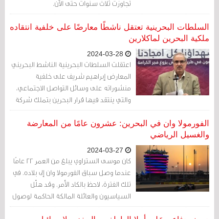
تجاوزت ثلاث سنوات حتى الآن.
السلطات البحرينية تعتقل ناشطًا معارضًا على خلفية انتقاده
ملكية البحرين لماكلارين
2024-03-28
اعتقلت السلطات البحرينية الناشط البحريني
المعارض إبراهيم شريف على خلفية
منشوراته على وسائل التواصل الاجتماعي،
والتي ينتقد فيها قرار البحرين بتملك شركة
السيارات البريطانية ماكلارين بشكل كامل.
الفورمولا وان في البحرين: عشرون عامًا من المعارضة
والغسيل الرياضي
2024-03-27
كان موسى الستراوي يبلغ من العمر 22 عامًا
عندما وصل سباق الفورمولا وان إلى بلاده. في
تلك الفترة، لاحظ بالكاد الأمر. وقد هلّل
السياسيون والعائلة المالكة الحاكمة لوصول
رياضة السيارات في العام 2004 إلى مملكة