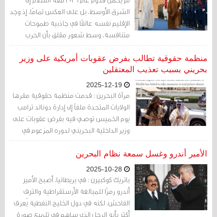
الشرق الأوسط، بل على العكس تمامًا، إذ وجد
الإقليم نفسه عالقًا في جاذبية طموحات
متنافسة، وسط شعور مقلق بأن الحرب
المقبلة قد تكون قد بدأت بالفعل.
منظمة حقوقية تطالب بفرض عقوبات أمريكية على وزير
بحريني بسبب تعذيب المعتقلين
2025-12-19
مرآة البحرين : قدمت منظمة حقوقية مقرها
الولايات المتحدة ملفاً إلى إدارة دونالد ترامب
يوم الخميس توصي فيه بفرض عقوبات على
وزير الداخلية البحريني لدوره المزعوم في
التعذيب في السجون الخاضعة لسيطرته.
الأمير أندرو وغسل سمعة نظام البحرين
2025-10-28
باتريك كوكبيرن : في بريطانيا، أصبح الأمير
أندرو رمزًا للمبالغة الأرستقراطية والترف
الفاحش، لكنه في دول الخليج النفطية يُعرف
أكثر بأنه الرجل الذي ساهم في تلميع صورة