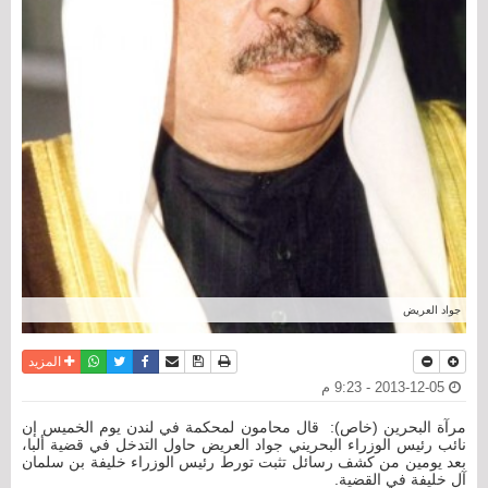
جواد العريض
نسخة للطباعة
حفظ الموضوع
فيسبوك
تويتر
أرسل الى صديق
واتساب
المزيد
2013-12-05 - 9:23 م
مرآة البحرين (خاص): قال محامون لمحكمة في لندن يوم الخميس إن
نائب رئيس الوزراء البحريني جواد العريض حاول التدخل في قضية ألبا،
بعد يومين من كشف رسائل تثبت تورط رئيس الوزراء خليفة بن سلمان
آل خليفة في القضية.