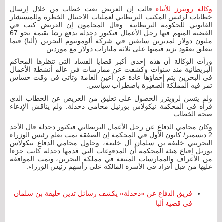
وكالة رويترز للأنباء
قالت إن العريض بعث خطاب من خلال إرسال
خطابات لرئيس المكتب البريطاني لعمليات الاحتيال الخطرة وللمستشار
القانوني للحكومة البريطانية. وقال المحامون إن العريض كتب في
القضية المتهم فيها رجل الأعمال فيكتور دحدلة بدفع رشا بقيمة نحو 67
مليون دولار لمديرين سابقين في شركة ألومونيوم البحرين (ألبا) فيما
يتعلق بعقود تزيد قيمتها على ثلاثة مليارات دولار مع موردين.
ورأت الوكالة أن هذه إحدى أكبر قضايا الفساد التي تنظرها المحاكم
البريطانية منذ سنوات وكشفت عن ممارسات في عالم أنشطة الأعمال
في البحرين يتم إخفاؤها عادة عن أعين العامة وتأتي في وقت حساس
تمر فيه المملكة الصغيرة باضطراب سياسي.
ولم يتسن لرويترز الحصول على تعليق من العريض عن الخطاب الذي
قرأه في المحكمة نيكولاس بورنيل محامي دحدلة. ولم يناقش الإدعاء
صحة الخطاب.
وكان محامي الدفاع عن رجل الأعمال البريطاني فيكتور دحدلة قال الأحد
2 ديسمبر/ كانون الأول في المحكمة إن الصفقة تمت بعلم رئيس الوزراء
البحريني خليفة بن سلمان آل خليفة، وحاول محامي الدفاع نيكولاس
بورنل إقناع هيئة المحكمة أن المدفوعات التي قدمها دحدلة كانت جزءا
من الأعراف والممارسات المتبعة في مملكة البحرين، وتمت الموافقة
عليها من قبل أفراد في الأسرة المالكة على رأسهم رئيس الوزراء.
فريق الدفاع عن «دحدلة» يكشف رسائل تدين خليفة بن سلمان
في قضية ألبا