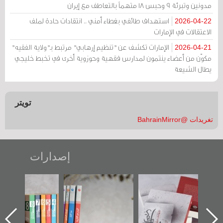
مدونين وتبرئة 9 وحبس 18 متهماً بالتعاطف مع إيران
استهداف طائفي بغطاء أمني .. انتقادات حادة لملف
2026-04-22
الاعتقالات في الإمارات
الإمارات تكشف عن "تنظيم إرهابي" مرتبط بـ"ولاية الفقيه"
2026-04-21
مكوّن من أعضاء ينتمون لمدارس فقهية وحوزوية أخرى في تخبط خليجي
يطال الشيعة
تويتر
تغريدات @BahrainMirror
إصدارات
حماة الباب الأخير":
تصنيف موضوعي
"مرآة البحرين"
الإصدار الأول عن
للوثائق البريطانية
تصدر حصاد
اعتصام الدراز
يقدمه «مركز أوال»
الساحات 2019
وأحداث ساحة
في سلسلة من 5