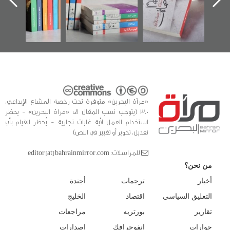
الفداء لمركز أوال
كتب
للدراسات والتوثيق
«مرآة البحرين» متوفرة تحت رخصة المشاع الإبداعي،
3.0 (يتوجب نسب المقال الى «مراة البحرين» - يحظر
استخدام العمل لأية غايات تجارية - يُحظر القيام بأي
تعديل، تحوير أو تغيير في النص)
للمراسلات: editor [at] bahrainmirror.com
من نحن؟
أخبار
ترجمات
أجندة
التعليق السياسي
اقتصاد
الخليج
تقارير
بورتريه
مراجعات
حوارات
انفوجرافك
إصدارات