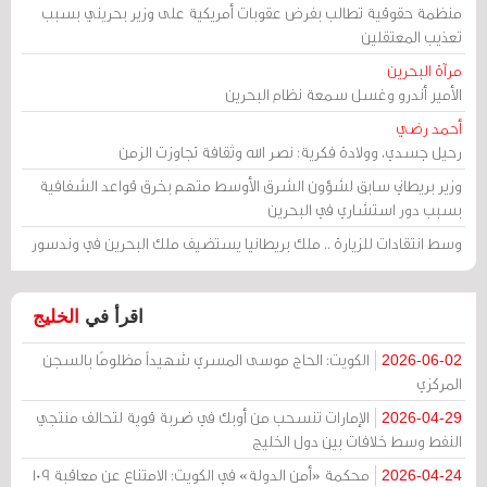
منظمة حقوقية تطالب بفرض عقوبات أمريكية على وزير بحريني بسبب
تعذيب المعتقلين
مرآة البحرين
الأمير أندرو وغسل سمعة نظام البحرين
أحمد رضي
رحيل جسدي، وولادة فكرية: نصر الله وثقافة تجاوزت الزمن
وزير بريطاني سابق لشؤون الشرق الأوسط متهم بخرق قواعد الشفافية
بسبب دور استشاري في البحرين
وسط انتقادات للزيارة .. ملك بريطانيا يستضيف ملك البحرين في وندسور
اقرأ في
الخليج
الكويت: الحاج موسى المسري شهيداً مظلومًا بالسجن
2026-06-02
المركزي
الإمارات تنسحب من أوبك في ضربة قوية لتحالف منتجي
2026-04-29
النفط وسط خلافات بين دول الخليج
محكمة «أمن الدولة» في الكويت: الامتناع عن معاقبة 109
2026-04-24