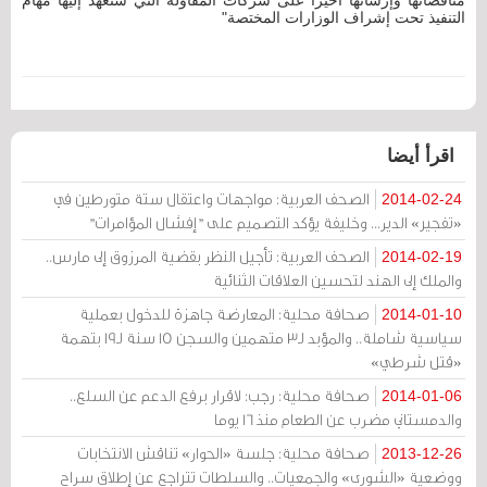
التنفيذ تحت إشراف الوزارات المختصة"
اقرأ أيضا
الصحف العربية: مواجهات واعتقال ستة متورطين في
2014-02-24
«تفجير» الدير... وخليفة يؤكد التصميم على "إفشال المؤامرات"
الصحف العربية: تأجيل النظر بقضية المرزوق إلى مارس..
2014-02-19
والملك إلى الهند لتحسين العلاقات الثنائية
صحافة محلية: المعارضة جاهزة للدخول بعملية
2014-01-10
سياسية شاملة.. والمؤبد لـ3 متهمين والسجن 15 سنة لـ19 بتهمة
«قتل شرطي»
صحافة محلية: رجب: لاقرار برفع الدعم عن السلع..
2014-01-06
والدمستاني مضرب عن الطعام منذ 16 يوما
صحافة محلية: جلسة «الحوار» تناقش الانتخابات
2013-12-26
ووضعية «الشورى» والجمعيات.. والسلطات تتراجع عن إطلاق سراح