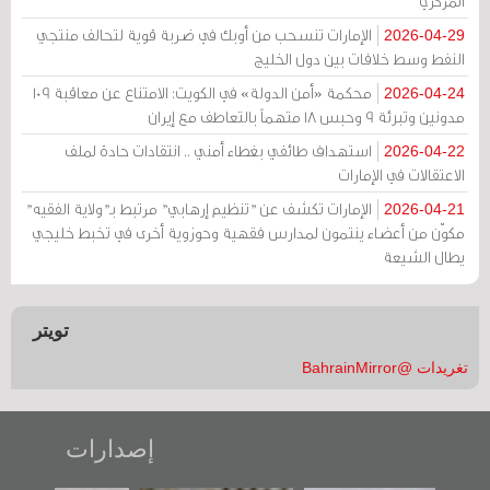
المركزي
الإمارات تنسحب من أوبك في ضربة قوية لتحالف منتجي
2026-04-29
النفط وسط خلافات بين دول الخليج
محكمة «أمن الدولة» في الكويت: الامتناع عن معاقبة 109
2026-04-24
مدونين وتبرئة 9 وحبس 18 متهماً بالتعاطف مع إيران
استهداف طائفي بغطاء أمني .. انتقادات حادة لملف
2026-04-22
الاعتقالات في الإمارات
الإمارات تكشف عن "تنظيم إرهابي" مرتبط بـ"ولاية الفقيه"
2026-04-21
مكوّن من أعضاء ينتمون لمدارس فقهية وحوزوية أخرى في تخبط خليجي
يطال الشيعة
تويتر
تغريدات @BahrainMirror
إصدارات