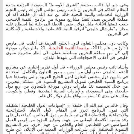
وفي خبر لها قالت صحيفة "الشرق الاوسط" السعودية المؤيدة بشدة
للنظام الحاكم في البحرين أن نائب رئيس مجلس الوزراء، رئيس اللجنة
الوزارية للخدمات والبنية التحتية خالد بن عبد الله آل خليفة أكد أن
مملكة البحرين بصدد تنفيذ مشاريع ممولة من برنامج التنمية الخليجي
بلغت قيمتها 4.434 مليار دولار، ضمن الخطة المرحلية لما اصطلح عليه
مجازا بـ"مارشال خليجي" لترقية البنية الاقتصادية والاجتماعية والإسكانية
في البحرين.
وكانت دول مجلس التعاون لدول الخليج العربية قد أعلنت في مارس
(آذار) من عام 2011،
برنامجا للتنمية الخليجية
بـ20 مليار دولار، موجهة
إلى كل من مملكة البحرين وسلطنة عمان، في إطار مشروع تنموي
خليجي في أعقاب الاحتجاجات التي شهدها البلدان.
وأشاد نائب رئيس مجلس الوزراء - في أول تقرير إخباري عن مشاريع
الدعم الخليجي صدر أول من أمس - بصور التعاون والتكامل المختلفة
في ما بين دول مجلس التعاون لدول الخليج العربية والتي يجسدها جليا
برنامج التنمية الخليجي لتمويل المشاريع التنموية في مملكة البحرين،
من خلال تخصيصه 10 مليارات دولار، موزعة بالتساوي بين أربع دول
خليجية، وهي السعودية، والإمارات العربية المتحدة، وقطر، والكويت،
وذلك على مدى 10 سنوات بواقع مليار دولار كل عام.
وقال خالد بن عبد الله آل خليفة إن "إسهامات الدول الخليجية الشقيقة
التي تمول البرنامج تعزز في المقام الأول الأبعاد الاستراتيجية
والاجتماعية والاقتصادية التي تربط ما بين دول المجلس، كما تعمل على
رفد وتنمية الاقتصاد الوطني من جهة، وتوفير المزيد من فرص العمل
للمواطنين في القطاعين العام والخاص من جهة أخرى، عبر المشاريع
التنموية المختلفة التي شرعت الوزارات المعنية في الإعلان عن طرح
مناقصاتها وإرسائها أخيرا على شركات المقاولة التي ستعهد إليها مهام