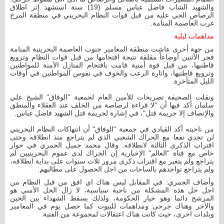
والشهيد الشاب فاضل عباس مسلم (19) سنة استشهد إثر اطلاق
الرصاص الحي عليه من قبل قوات النظام البحريني في منطقة المرخ
غرب العاصمة المنامة.
مداهمات ليلية
من جهة أخرى عاشت منطقة المعامير جنوب العاصمة البحرينية المنامة
فجر الأثنين أوضاعاً مقلقة نتيجة اقتحامها من قبل قوات النظام وترويع
قاطنيها، من قبل قوة أمنية قامت باقتحام المنازل الآمنة للمواطنين
وترويع قاطنيها، واثارة الرعب والخوف في نفوس المواطنين في أوقات
الليل المتأخرة.
ونقلت الصحيفة تصريحات للأمين العام لجمعية "الوفاق" الشيخ علي
سلمان أكد فيها أن "لا قراءة لرصاصة من الخلف عند العقلاء والمنطق
والإنصاف إلا جريمة قتل"، في إشارة لجريمة قتل الشهيد فاضل عباس.
من ناحيته أكد القيادي في جمعية "الوفاق" أن انتهاكات النظام البحريني
لن تجدي نفعا مع الحراك الشعبي الذي لم يتراجع منذ انطلاقه وحتى
اقتراب الذكرى الثالثة لانطلاقه. وقال محمد جميل الجمري في حوار
خاص مع قناة "العالم" الإخبارية إن الحراك لدى عموم البحرينيين لم
يتراجع ولم يتغير مع اقتراب ذكرى مرور ثلاث سنوات على بداية انطلاقه،
ولم يتراجع تواجدهم بالساحات من اجل الحصول على مطالبهم.
وأضاف الجمري: في المقابل ليس هناك اي افق من قبل النظام من
اجل حل هذه المشكلة من ناحية سياسية، لا زال الحل الأمني هو
المرشح دائما وهو خيار الحكومة، ولذلك يسقط الشهداء بين الحين
والآخر وهناك جرحى ومداهمات للبيوت كما حصل يوم في المعامير
وبلدات اخرى، حيث كانت هناك اعتقالات لمجموعة من الفتية.