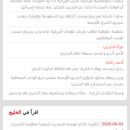
برقيات دبلوماسية أمريكية: الحرب الإيرانية أدت إلى تصورات عامة مفادها
أن الولايات المتحدة تخلت عن البحرين للتركيز على حماية إسرائيل
ساوث تشاينا مورنينغ بوست: الخلاف بين السعودية والإمارات يهدد
بتمزيق الشرق الأوسط
منظمة حقوقية تطالب بفرض عقوبات أمريكية على وزير بحريني بسبب
تعذيب المعتقلين
مرآة البحرين
الأمير أندرو وغسل سمعة نظام البحرين
أحمد رضي
رحيل جسدي، وولادة فكرية: نصر الله وثقافة تجاوزت الزمن
وزير بريطاني سابق لشؤون الشرق الأوسط متهم بخرق قواعد الشفافية
بسبب دور استشاري في البحرين
وسط انتقادات للزيارة .. ملك بريطانيا يستضيف ملك البحرين في وندسور
اقرأ في
الخليج
الكويت: الحاج موسى المسري شهيداً مظلومًا بالسجن
2026-06-02