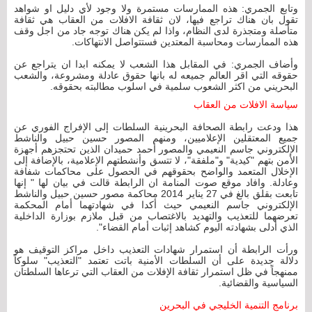
وتابع الجمري: هذه الممارسات مستمرة ولا وجود لأي دليل او شواهد
تقول بان هناك تراجع فيها، لان ثقافة الافلات من العقاب هي ثقافة
متأصلة ومتجذرة لدى النظام، واذا لم يكن هناك توجه جاد من اجل وقف
هذه الممارسات ومحاسبة المعتدين فستتواصل الانتهاكات.
وأضاف الجمري: في المقابل هذا الشعب لا يمكنه ابدا ان يتراجع عن
حقوقه التي اقر العالم جميعه له بانها حقوق عادلة ومشروعة، والشعب
البحريني من اکثر الشعوب سلمية في اسلوب مطالبته بحقوقه.
سياسة الافلات من العقاب
هذا ودعت رابطة الصحافة البحرينية السلطات إلى الإفراج الفوري عن
جميع المعتقلين الإعلاميين، ومنهم المصور حسين حبيل والناشط
الإلكتروني جاسم النعيمي والمصور أحمد حميدان الذين تحتجزهم أجهزة
الأمن بتهم "كيدية" و"ملفقة"، لا تتسق وأنشطتهم الإعلامية، بالإضافة إلى
الإخلال المتعمد والواضح بحقوقهم في الحصول على محاكمات شفافة
وعادلة. وافاد موقع صوت المنامة ان الرابطة قالت في بيان لها " إنها
تابعت بقلق بالغ في 27 يناير 2014 محاكمة مصور حسين حبيل والناشط
الإلكتروني جاسم النعيمي حيث أكدا في شهادتهما أمام المحكمة
تعرضهما للتعذيب والتهديد بالاغتصاب من قبل ملازم بوزارة الداخلية
الذي أدلى بشهادته اليوم كشاهد إثبات أمام القضاء".
ورأت الرابطة أن استمرار شهادات التعذيب داخل مراكز التوقيف هو
دلالة جديدة على أن السلطات الأمنية باتت تعتمد "التعذيب" سلوكاً
ممنهجاً في ظل استمرار ثقافة الإفلات من العقاب التي ترعاها السلطتان
السياسية والقضائية.
برنامج التنمية الخليجي في البحرين