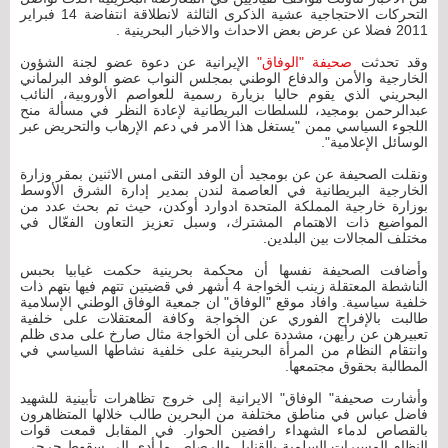
التحركات الاحتجاجية عشية الذكرى الثالثة لانطلاقة انتفاضة 14 فبراير
2011 فضلا عن عرض بعض الاحداث والاخبار البحرينية .
وقد تحدثت
صحيفة "الوفاق"
الإيرانية عن دعوة عضو لجنة الشؤون
الخارجية والأمن والدفاع الوطني بمجلس النواب عضو الوفد البرلماني
البحريني الذي يقوم حاليا بزيارة رسمية للعواصم الأوروبية، النائب
عبدالرحمن بومجيد، للسلطات البريطانية لإعادة النظر في مسألة منح
اللجوء السياسي ممن "يستغل هذا الامر في دعم الإرهاب والتحريض عبر
الوسائل الإعلامية".
ونقلت الصحيفة عن عن بومجيد أن الوفد التقى امس الاثنين بمقر وزارة
الخارجية البريطانية في العاصمة لندن بمدير إدارة الشرق الأوسط
بوزارة خارجية المملكة المتحدة ادوارد أوكدن، حيث تم بحث عدد من
المواضيع ذات الاهتمام المشترك، وسبل تعزيز التعاون الفعّال في
مختلف المجالات بين البلدين.
وأضافت الصحيفة نفسها أن محكمة بحرينية حكمت غيابيا بحبس
الناشطة المعتقلة زينب الخواجة 4 أشهر في قضيتين تتهم فيها بتهم ذات
خلفية سياسية. وافاد موقع "الوفاق" ان جمعية الوفاق الوطني الإسلامية
طالبت بالإفراج الفوري عن الخواجة وكافة المعتقلات على خلفية
تعبيرهن عن رأيهن، مشددة على أن الخواجة مثال صارخ على مدى ظلم
وانتقام النظام من المرأة البحرينية على خلفية نشاطها السياسي في
المطالبة بحقوق مجتمعها.
وأشارت صحيفة" الوفاق" الايرانية إلى خروج تظاهرات تأبينية للشهيد
فاضل عباس في مناطق مختلفة من البحرين طالب خلالها المتظاهرون
بالقصاص لدماء الشهداء رافضين الحوار. في المقابل قمعت قوات
النظام المسيرات السلمية بالقنابل والرصاص ما أدى الى سقوط جرحى.