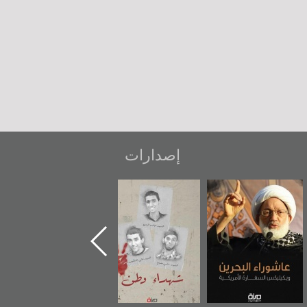
إصدارات
شهداء وطن
«جَوْ»: رواية
دعوة للضحك
المعتقل جهاد