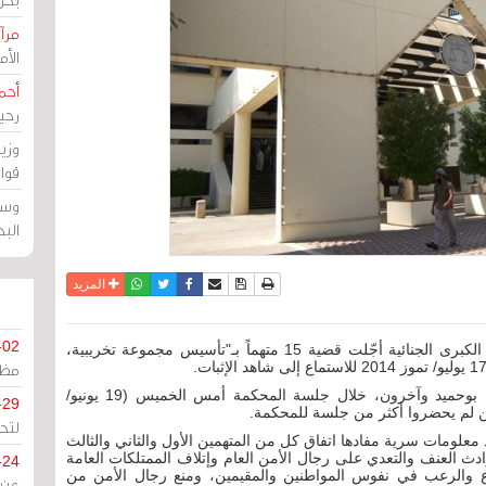
مرآة
الأ
أحم
رحي
وزي
قوا
وسط
الب
نسخة للطباعة
حفظ الموضوع
فيسبوك
تويتر
أرسل الى صديق
واتساب
المزيد
-02
إن المحكمة الكبرى الجنائية أجّلت قضية 15 متهماً بـ"تأسيس مجموعة تخريبية،
مظل
وتمسك المحامون دعاء العم، مريم عاشور وعبدالإله بوحميد وآخرون، خلال جلسة المحكمة أمس الخميس (19 يونيو/
-29
لتح
معلومات سرية مفادها اتفاق كل من المتهمين الأول والثاني والثالث
ث العنف والتعدي على رجال الأمن العام وإتلاف الممتلكات العامة
-24
ع والرعب في نفوس المواطنين والمقيمين، ومنع رجال الأمن من