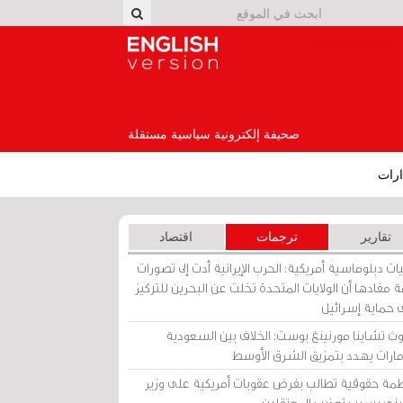
English Version
صحيفة إلكترونية سياسية مستقلة
رات
تقارير
ترجمات
اقتصاد
ات دبلوماسية أمريكية: الحرب الإيرانية أدت إلى تصورات
 مفادها أن الولايات المتحدة تخلت عن البحرين للتركيز
 حماية إسرائيل
ث تشاينا مورنينغ بوست: الخلاف بين السعودية
إمارات يهدد بتمزيق الشرق الأوسط
مة حقوقية تطالب بفرض عقوبات أمريكية على وزير
يني بسبب تعذيب المعتقلين