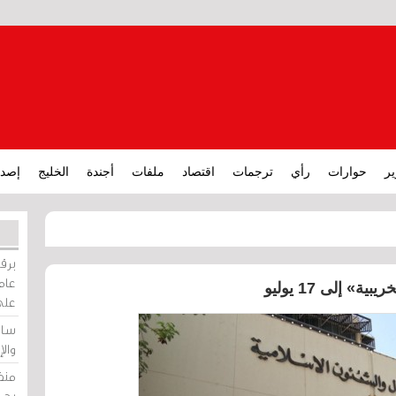
ير
حوارات
رأي
ترجمات
اقتصاد
ملفات
أجندة
الخليج
إصدا
برقي
عامة
على
ساو
وال
منظ
بحر