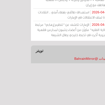
عاطف مع إيران
استهداف طائفي بغطاء أمني .. انتقادات
2026-04
 لملف الاعتقالات في الإمارات
الإمارات تكشف عن "تنظيم إرهابي" مرتبط
2026-04
ولاية الفقيه" مكوّن من أعضاء ينتمون لمدارس فقهية
زوية أخرى في تخبط خليجي يطال الشيعة
تويتر
 @BahrainMirror