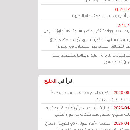
 البحرين
مير أندرو وغسل سمعة نظام البحرين
د رضي
ل جسدي، وولادة فكرية: نصر الله وثقافة تجاوزت الزمن
ر بريطاني سابق لشؤون الشرق الأوسط متهم بخرق
عد الشفافية بسبب دور استشاري في البحرين
 انتقادات للزيارة .. ملك بريطانيا يستضيف ملك
حرين في وندسور
اقرأ في
الخليج
الكويت: الحاج موسى المسري شهيداً
2026-06
ومًا بالسجن المركزي
الإمارات تنسحب من أوبك في ضربة قوية
2026-04
الف منتجي النفط وسط خلافات بين دول الخليج
محكمة «أمن الدولة» في الكويت: الامتناع
2026-04
عن معاقبة 109 مدونين وتبرئة 9 وحبس 18 متهماً