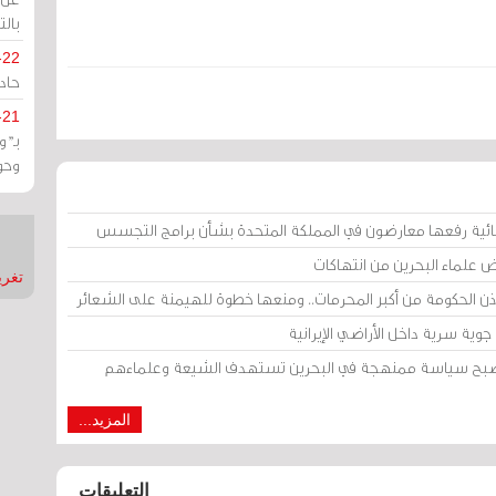
بالت
-22
حادة
-21
بـ"
وحو
ائية رفعها معارضون في المملكة المتحدة بشأن برامج التجسس
ض علماء البحرين من انتهاكات
تغريدات
إذن الحكومة من أكبر المحرمات.. ومنعها خطوة للهيمنة على الشعائر
وية سرية داخل الأراضي الإيرانية
 أصبح سياسة ممنهجة في البحرين تستهدف الشيعة وعلماءهم
المزيد...
التعليقات