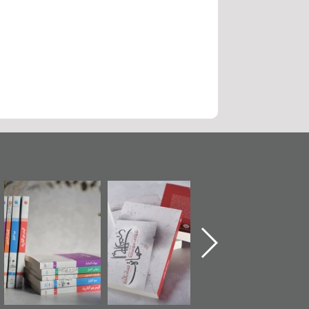
"حماة الباب الأخير":
تصنيف موضوعي
"مرآة البحرين"
الإصدار الأول عن
للوثائق البريطانية
تصدر حصاد
اعتصام الدراز
يقدمه «مركز أوال»
الساحات 2019
وأحداث ساحة
في سلسلة من 5
الفداء لمركز أوال
كتب
للدراسات والتوثيق