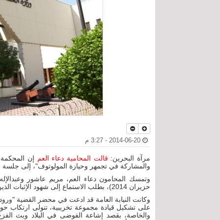
2014-06-20 - 3:27 م
مرآة البحرين:
قالت المحامية دعاء العم
والمشاركة في تجمهر وحيازة المولوتوف"، إلى جلسة 17 يوليو/ تموز 2014 للاستماع إلى شاهد الإثبات.
حزيران 2014)، بطلب الاستماع إلى شهود الإثبات الذين لم يحضروا أكثر من جلسة للمحكمة.
وكانت النيابة العامة قد ادعت في محضر القضية "ورود 
على تشكيل قيادة مجموعة تخريبية، تتولى ارتكاب حواد
والخاصة، بقصد إشاعة الفوضى في البلاد وبث الفز