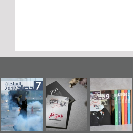
«وطن عكر» رواية
حصاد 2017
عاشوراء البحرين...
جديدة لمعتقل
ويكيليكس السفارة
عسكري تصدر عن
الأمريكية
«مرآة البحرين»