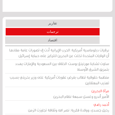
تقارير
ترجمات
اقتصاد
برقيات دبلوماسية أمريكية: الحرب الإيرانية أدت إلى تصورات عامة مفادها
أن الولايات المتحدة تخلت عن البحرين للتركيز على حماية إسرائيل
ساوث تشاينا مورنينغ بوست: الخلاف بين السعودية والإمارات يهدد
بتمزيق الشرق الأوسط
منظمة حقوقية تطالب بفرض عقوبات أمريكية على وزير بحريني بسبب
تعذيب المعتقلين
مرآة البحرين
الأمير أندرو وغسل سمعة نظام البحرين
أحمد رضي
رحيل جسدي، وولادة فكرية: نصر الله وثقافة تجاوزت الزمن