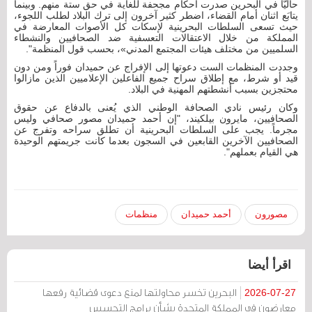
حاليّاً في البحرين صدرت أحكام مجحفة للغاية في حق ستة منهم. وبينما
يتابَع اثنان أمام القضاء، اضطر كثير آخرون إلى ترك البلاد لطلب اللجوء،
حيث تسعى السلطات البحرينية لإسكات كل الأصوات المعارضة في
المملكة من خلال الاعتقالات التعسفية ضد الصحافيين والنشطاء
السلميين من مختلف هيئات المجتمع المدني»، بحسب قول المنظمة".
وجددت المنظمات الست دعوتها إلى الإفراج عن حميدان فوراً ومن دون
قيد أو شرط، مع إطلاق سراح جميع الفاعلين الإعلاميين الذين مازالوا
محتجزين بسبب أنشطتهم المهنية في البلاد.
وكان رئيس نادي الصحافة الوطني الذي يُعنى بالدفاع عن حقوق
الصحافيين، مايرون بيلكيند، "إن أحمد حميدان مصور صحافي وليس
مجرماً. يجب على السلطات البحرينية أن تطلق سراحه وتفرج عن
الصحافيين الآخرين القابعين في السجون بعدما كانت جريمتهم الوحيدة
هي القيام بعملهم".
مصورون
أحمد حميدان
منظمات
اقرأ أيضا
البحرين تخسر محاولتها لمنع دعوى قضائية رفعها
2026-07-27
معارضون في المملكة المتحدة بشأن برامج التجسس