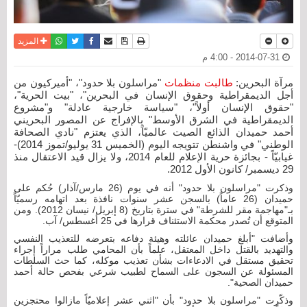
نسخة للطباعة
حفظ الموضوع
فيسبوك
تويتر
أرسل الى صديق
واتساب
المزيد
2014-07-31 - 4:00 م
مرآة البحرين:
طالبت منظمات
"مراسلون بلا حدود"، "أميركيون من
أجل الديمقراطية وحقوق الإنسان في البحرين"، "بيت الحرية"،
"حقوق الإنسان أولاً"، "سياسة خارجية عادلة" و"مشروع
الديمقراطية في الشرق الأوسط" بالإفراج عن المصور البحريني
أحمد حميدان الذائع الصيت عالميّاً، الذي يعتزم "نادي الصحافة
الوطني" في واشنطن تتويجه اليوم (الخميس 31 يوليو/تموز 2014)-
غيابيّاً - بجائزة حرية الإعلام للعام 2014، ولا يزال قيد الاعتقال منذ
29 ديسمبر/ كانون الأول 2012.
وذكرت "مراسلون بلا حدود" أنه في يوم (26 مارس/آذار) حُكم على
حميدان (26 عاماً) بالسجن عشر سنوات نافذة بعد اتهامه رسميّاً
بـ"مهاجمة مقر للشرطة" في سترة بتاريخ (8 إبريل/ نيسان 2012). ومن
المتوقع أن تُصدر محكمة الاستئناف قرارها في 25 أغسطس/ آب.
وأضافت "أبلغ حميدان عائلته وهيئة دفاعه بتعرضه للتعذيب النفسي
والتهديد بالقتل داخل المعتقل، علماً بأن المحامي طلب مراراً إجراء
تحقيق مستقل في الادعاءات بشأن تعذيب موكله، كما حث السلطات
المسئولة عن السجون على السماح لطبيب شرعي بفحص حالة أحمد
حميدان الصحية".
وذكّرت "مراسلون بلا حدود" بأن "اثني عشر إعلاميّاً مازالوا محتجزين