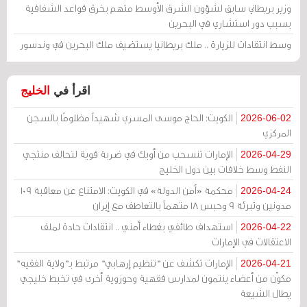
وزير بريطاني سابق لشؤون الشرق الأوسط متهم بخرق قواعد الشفافية
بسبب دور استشاري في البحرين
وسط انتقادات للزيارة .. ملك بريطانيا يستضيف ملك البحرين في وندسور
اقرأ في
الخليج
الكويت: الحاج موسى المسري شهيداً مظلومًا بالسجن
2026-06-02
المركزي
الإمارات تنسحب من أوبك في ضربة قوية لتحالف منتجي
2026-04-29
النفط وسط خلافات بين دول الخليج
محكمة «أمن الدولة» في الكويت: الامتناع عن معاقبة 109
2026-04-24
مدونين وتبرئة 9 وحبس 18 متهماً بالتعاطف مع إيران
استهداف طائفي بغطاء أمني .. انتقادات حادة لملف
2026-04-22
الاعتقالات في الإمارات
الإمارات تكشف عن "تنظيم إرهابي" مرتبط بـ"ولاية الفقيه"
2026-04-21
مكوّن من أعضاء ينتمون لمدارس فقهية وحوزوية أخرى في تخبط خليجي
يطال الشيعة