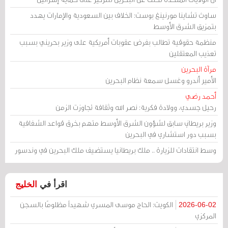
ساوث تشاينا مورنينغ بوست: الخلاف بين السعودية والإمارات يهدد
بتمزيق الشرق الأوسط
منظمة حقوقية تطالب بفرض عقوبات أمريكية على وزير بحريني بسبب
تعذيب المعتقلين
مرآة البحرين
الأمير أندرو وغسل سمعة نظام البحرين
أحمد رضي
رحيل جسدي، وولادة فكرية: نصر الله وثقافة تجاوزت الزمن
وزير بريطاني سابق لشؤون الشرق الأوسط متهم بخرق قواعد الشفافية
بسبب دور استشاري في البحرين
وسط انتقادات للزيارة .. ملك بريطانيا يستضيف ملك البحرين في وندسور
اقرأ في
الخليج
الكويت: الحاج موسى المسري شهيداً مظلومًا بالسجن
2026-06-02
المركزي