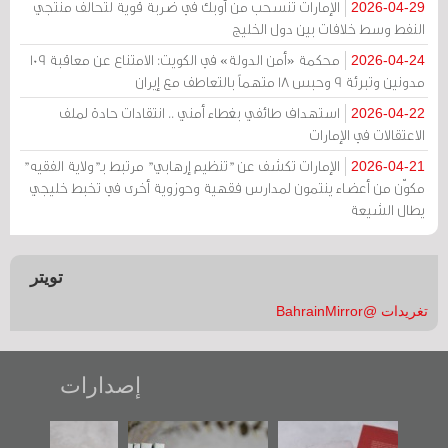
الإمارات تنسحب من أوبك في ضربة قوية لتحالف منتجي
2026-04-29
النفط وسط خلافات بين دول الخليج
محكمة «أمن الدولة» في الكويت: الامتناع عن معاقبة 109
2026-04-24
مدونين وتبرئة 9 وحبس 18 متهماً بالتعاطف مع إيران
استهداف طائفي بغطاء أمني .. انتقادات حادة لملف
2026-04-22
الاعتقالات في الإمارات
الإمارات تكشف عن "تنظيم إرهابي" مرتبط بـ"ولاية الفقيه"
2026-04-21
مكوّن من أعضاء ينتمون لمدارس فقهية وحوزوية أخرى في تخبط خليجي
يطال الشيعة
تويتر
تغريدات @BahrainMirror
إصدارات
"حماة الباب الأخير":
تصنيف موضوعي
"مرآة البحرين"