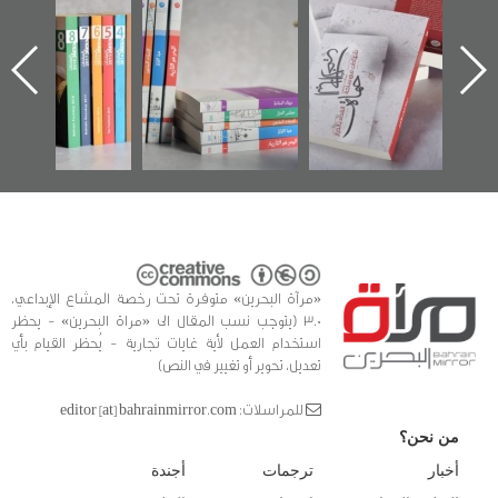
الإصدار الأول عن
للوثائق البريطانية
تصدر حصاد
اعتصام الدراز
يقدمه «مركز أوال»
الساحات 2019
ه
وأحداث ساحة
في سلسلة من 5
الفداء لمركز أوال
كتب
للدراسات والتوثيق
«مرآة البحرين» متوفرة تحت رخصة المشاع الإبداعي،
3.0 (يتوجب نسب المقال الى «مراة البحرين» - يحظر
استخدام العمل لأية غايات تجارية - يُحظر القيام بأي
تعديل، تحوير أو تغيير في النص)
للمراسلات: editor [at] bahrainmirror.com
من نحن؟
أخبار
ترجمات
أجندة