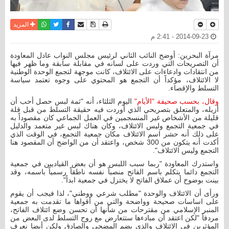
نسخة للطباعة
حفظ الموضوع
فيسبوك
تويتر
أرسل الى صديق
واتساب
المزيد
2014-09-23 - 2:41 م
مرآة البحرين: أوضح النائب الثاني لرئيس مجلس النواب عادل المعاودة
أن التصريحات التي وردت على لسانه في مقابلة سابقة وما ظهر فيها
من انتقادات وادعاءات على الائتلاف، كانت موجهة لتجمع الوحدة الوطنية
لا الائتلاف، مؤكداً أن التجمع هو المحتوي على وجوه تعتمد سياسة
التسلط والإقصاء.
وقال، بحسب صحيفة "الأيام"
اليوم الثلثاء، أنه "ثمة لبس حصل أحب أن
أزيله، والمتعلق بتصريحي الذي أوردت فيه حقيقة التسلط من قبل قلة
قليلة من الأشخاص غير المنسجمين في العمل الجماعي كان مقصوداً به
في جمعية التجمع وليس الائتلاف، وكان هناك لبس غير متعمد والدليل
على ذلك أنه حشر اسم الائتلاف مكان جمعية التجمع، في الوقت الذي
أكدت أنه يتكون من 300 شخص، واعتقد أن من الواضح أن المقصود هنا
التجمع وليس الائتلاف".
واستدرك المعاودة "ربما سبب اللبس هو أن بعض القياديين في جمعية
التجمع دائما يتكلم باسم الفاتح منصباً نفسه ناطقاً رسمياً باسمه، وقد
بينت بوضوح أن عملاق الفاتح لا يختزل في جمعية ابداً".
ورأى أن الائتلاف والوحدة "مطلب شرعي ووطني"، لذا فيجب أن يقوم
على اساسات صحيحة وواضحة والتي من أقواها ما تقدمت به جمعية
المنبر الإسلامي من مقترحات من شأنها أن تحسن وضع ائتلاف الفاتح،
مردفاً "لكن اعتقد أن مبادءها ستتعارض مع روح التسلط لدى البعض من
المؤثرين في الائتلاف والذي يضم المضحي والصادق ولكن أيضا نعرف