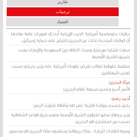
تقارير
ترجمات
اقتصاد
برقيات دبلوماسية أمريكية: الحرب الإيرانية أدت إلى تصورات عامة مفادها
أن الولايات المتحدة تخلت عن البحرين للتركيز على حماية إسرائيل
ساوث تشاينا مورنينغ بوست: الخلاف بين السعودية والإمارات يهدد
بتمزيق الشرق الأوسط
منظمة حقوقية تطالب بفرض عقوبات أمريكية على وزير بحريني بسبب
تعذيب المعتقلين
مرآة البحرين
الأمير أندرو وغسل سمعة نظام البحرين
أحمد رضي
رحيل جسدي، وولادة فكرية: نصر الله وثقافة تجاوزت الزمن
وزير بريطاني سابق لشؤون الشرق الأوسط متهم بخرق قواعد الشفافية
بسبب دور استشاري في البحرين
وسط انتقادات للزيارة .. ملك بريطانيا يستضيف ملك البحرين في وندسور