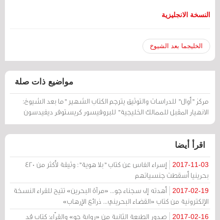
النسخة الانجليزية
الخليجما بعد الشيوخ
مواضيع ذات صلة
مركز "أوال" للدراسات والتوثيق يترجم الكتاب الشهير "ما بعد الشيوخ:
الانهيار المقبل للممالك الخليجية" للبروفيسور كريستوفر ديفيدسون
اقرأ أيضا
إسراء الفاس عن كتاب "بلا هوية": وثيقة لأكثر من 420
2017-11-03
بحرينيا أسقطت جنسياتهم
أهدته إلى سجناء جو... «مرآة البحرين» تتيح للقراء النسخة
2017-02-19
الإلكترونية من كتاب «القضاء البحريني... ذرائع الإرهاب»
صدور الطبعة الثانية من «رواية جو» والقرّاء: كتاب قد
2017-02-16