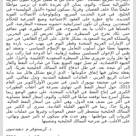
«الليبرالية نسبيًّا». واليوم، يمكن لأي تغريدة ناقدة أن ترمي مواطنًا
خليجيًّا شابًا خلف القضبان. وقريبًا، سيكون لنشوء «الدول البوليسية» في
الخليج، في فترة التحديث السريع، وتكنولوجيات الاتصالات القوية
الجديدة، نتائج خطرة على العقود الاجتماعية وصيغ الشرعية للحكام
المتعددين. ويمكن أن تكون استراتيجية «تشويه سمعة» المعارضة، التي
ناقشناها في «كتاب ما بعد الشيوخ»، هي الأكثر خطورة، فهي تتفاقم
حتى تكاد تخرج عن السيطرة، في ظل تحريض كل من البحرين،
والمملكة العربية السعودية، بشكل فاعل، على النزاع الطائفي؛ في حين
أن الإمارات العربية المتحدة وقطر اليوم في مهب حرب باردة مع
بعضهما بعضًا حول أسلوب التعامل مع الإسلام السياسي - وتعتقد أبو
ظبي أن الإخوان المسلمين منظمة إرهابية، أما الدوحة فما زالت ترى
أنها ثقل وازن ضروري مقابل السيطرة السعودية الإقليمية. وأخيرًا، على
الجبهة الاقتصادية، لم تصل جهود التنويع بعيدًا عن صادرات النفط والغاز
إلى أي نتيجة بعد، في ظل اندفاع كافة الممالك الخليجية تقريبًا، إلى
نقطة يتجاوز فيها إنفاق حكوماتها - الذي ارتفع بشكل هائل منذ بداية
أحداث الربيع العربي - العائدات النفطية المتدنية. وتدل مقالتي، التي
نشرت في صحيفة نيويورك تايمز، في تشرين الأول/أكتوبر من العام
2013، حول أسعار النفط التي تتهاوى بسرعة في أعقاب التطورات
الكبرى في إنتاج النفط في الولايات المتحدة، على تدهور الوضع ربما
بشكل أسرع مما توقعته سابقًا في الكتاب. واليوم، أسعار النفط متساوية
في أكثر من نصف هذه الدول، وهي أعلى من أسعار النفط الحالية.
وقريبًا جدًا، ربما في الأشهر القليلة القادمة، سنرى أن الكثير من
الممالك الخليجية ستضطر إلى خفض المعونات وغيرها من عمليات نقل
الثروات إلى مواطنيها - وهو حدث هام سيكون له تأثير عميق ونهائي،
على الأغلب، في شرعية الممالك الخليجية وشعبيتها.
د. كريستوفر م. ديفيدسون