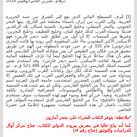
درهام، تشرين الثاني/نوفمبر 2014
[1] عُرف المسطح المائي الذي يقع إلى الشرق من شبه الجزيرة
العربية، وإلى الغرب من إيران بأسماء مختلفة عبر التاريخ، بينها البحر
الجنوبي، والبحر السفلي، وخليج البصرة، بالنسبة لسكان بلاد الرافدين
قديمًا. وسماه العرب كذلك خليج عُمان، وخليج القطيف، وخليج البحرين،
وغيرها من التسميات. إلا أن أول من أطلق عليه «بحر فارس» فهو
الاسكندر الأكبر المقدوني بناءً على المعلومة التي زوده بها قائده البحري
(نيارخوس) عام 326 ق. م. حين عودته بأسطوله من الهند عن طريق
مضيق هرمز، فكان من الطبيعي أن يمر بمحاذاة الساحل الفارسي فلم
يعلم بأن هناك ساحلًا عربيًا لهذا الخليج أيضاً لذا عرّف المنطقة المائية
التي عبرها، لقائده الاسكندر، باسم «بحر فارس». وقد استخدم نفس
التسمية الملك الفارسي (داريوش الأول) بين أعوام 486-521 ق.م.، ثم
تسربت هذه التسمية كذلك لكل دول وكيانات الغرب الأوروبي، وبقيت
متداولة حتى عند بعض الرحالة والجغرافيين العرب في تلك العصور. إلا
أنه في ستينيات القرن العشرين استخدمت جامعة الدول العربية اسم
الخليج العربي بدلاً من الخليج الفارسي. ولكن لم يتم تثبيت هذه التسمية
في الخرائط والأطالس والموسوعات الجغرافية الصادرة باللغة
الانجليزية. وبعيداً عن أي لغط وسوء فهم لهذه التسميات، سوف نستخدم
مصطلح «الخليج» بدلًا من الخليج الفارسي الذي استخدمه المؤلف في
الكتاب، باعتبار أن هذه التسمية أصبحت مشهورة إعلاميًا في عصرنا
الحاضر.
*ملاحظة:
يتوفر الكتاب للشراء على متجر أمازون
كما أنه يباع حاليا في معرض بيروت الدولي للكتاب، جناح مركز أوال
للدراسات والتوثيق (جناح رقم i4)