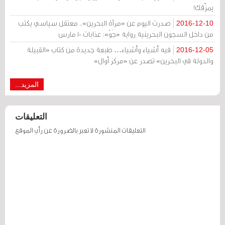
يمزّقك!
صدرت اليوم عن «مرآة البحرين».. معتقل سياسي يكتب
2016-12-10
من داخل السجون البحرينية رواية «جَوْ»: عذابات 10 مارس
فيه أشياء وأشياء… طبعة جديدة من كتاب «القبيلة
2016-12-05
والدولة في البحرين» تصدر عن «مركز أوال»
المزيد...
التعليقات
التعليقات المنشورة لا تعبر بالضرورة عن رأي الموقع