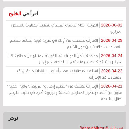
اقرأ في
الخليج
الكويت: الحاج موسى المسري شهيداً مظلومًا بالسجن
2026-06-02
المركزي
الإمارات تنسحب من أوبك في ضربة قوية لتحالف منتجي
2026-04-29
النفط وسط خلافات بين دول الخليج
محكمة «أمن الدولة» في الكويت: الامتناع عن معاقبة 109
2026-04-24
مدونين وتبرئة 9 وحبس 18 متهماً بالتعاطف مع إيران
استهداف طائفي بغطاء أمني .. انتقادات حادة لملف
2026-04-22
الاعتقالات في الإمارات
الإمارات تكشف عن "تنظيم إرهابي" مرتبط بـ"ولاية الفقيه"
2026-04-21
مكوّن من أعضاء ينتمون لمدارس فقهية وحوزوية أخرى في تخبط خليجي
يطال الشيعة
تويتر
تغريدات @BahrainMirror