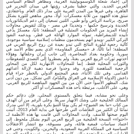
إلى إخماد شعلة الكوسموبوليتية العربية، ومظاهر النظام السياسي
العربي الجديد، والتي حظينا بشرف رؤيتها في ميدان التحرير في
القاهرة، وفي غيرها من المدن العربية على مدار ذلك العام. وباعتقادي،
تنبثق هذه الجهود من ثلاثة معسكرات: أولًا، محور مناهض للثورة بشكل
صريح، برئاسة الرياض وأبو ظبي، اللتين تسعيان إلى دعم الديكتاتوريات
الجديدة وترسيخ حكمها - وتحديدًا في مصر - وذلك لتقويض محاولات
إنشاء المزيد من الحكومات التمثيلية في المنطقة؛ ثانيًا، معسكرٌ يدَّعي
تأييده للديمقراطية، تموله الموارد الهائلة في قطر، ويدعمه النفوذ
التركي الكبير -ويبدو أنهم يستخدمون منظمات إسلامية سياسية موجودة،
كآلية رجعية لبلورة النتائج التي تبدو بعيدة عن روح الربيع العربي في
المنطقة؛ أما ثالثًا، فـ «معسكر المقاومة» الذي يضم نظام الأسد في
سوريا، وحكومة بغداد المحاصرة، إلى جانب إيران وحلفائها. وهؤلاء
أخذتهم ثورات الربيع العربي بغتةً، ولم يضطروا إلى التصدي للضغوطات
والثورات المحلية فقط، إنما للمحاولات الانتهازية لكل من المحاور
الرجعية المناهضة للثورة. وقد وجدوا فرصة ذهبية لإزالة أعدائهم
القدامى. وفي تلك الأثناء، شعر المجتمع الدولي بالخطر جراء قيام
داعش (الدولة الإسلامية في العراق والشّام)، التي تشكل، من دون أدنى
شك، المظهر الأسوأ حتى الآن من بين الجهود المناهضة للربيع العربي،
وهي، على الأغلب، مرتبطة بأحد هذه المعسكرات أو أكثر.
وعلى نحو مشابه، فيما يتعلق بالمستوى المحلي، فإن دعائم حكم
الممالك الخليجية على وشك الانهيار سريعًا. وعلى الرغم من أن الهدف
من كتاب «ما بعد الشيوخ» لم يكن يومًا التنبؤ بكرة بلورية، إلا أنني مدرك
تمامًا أن الكثير من النقاشات التي طرحتها في بداية العام 2013، أثبتت
اليوم صحتها للأسف. وأدت المحاولات التي قامت بها هذه الأنظمة لــ
«احتواء» النسخة الخليجية من الربيع العربي اليوم بشكل ملحوظ، إلى
اعتماد سياسات قمعية هائلة، وغير مسبوقة، مع انتشار الاعتقالات
السياسية في المملكة العربية السعودية، والبحرين، والكويت، وحتى في
الإمارات العربية المتحدة - التي كانت في ما مضى عزيزة القوى الغربية