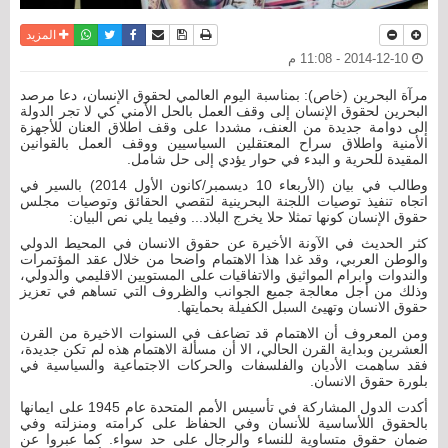
نسخة للطباعة
حفظ الموضوع
فيسبوك
تويتر
أرسل الى صديق
واتساب
المزيد
2014-12-10 - 11:08 م
مرآة البحرين (خاص): بمناسبة اليوم العالمي لحقوق الإنسان، دعا مرصد
البحرين لحقوق الإنسان إلى وقف العمل بالحل الأمني كي لا تجر الدولة
إلى دوامة جديدة من العنف، مشددا على وقف اطلاق العنان للأجهزة
الأمنية واطلاق سراح المعتقلين السياسيين ووقف العمل بالقوانين
المقيدة للحرية و البدء في حوار يؤدي إلى حل شامل.
وطالب في بيان (الأربعاء 10 ديسمبر/كانون الأول 2014) بالسير في
اتجاه تنفيذ توصيات اللجنة البحرينية لتقصي الحقائق وتوصيات مجلس
حقوق الإنسان كونها تمثلا حلا يخرج البلاد... وفيما يلي نص البيان:
كثر الحديث في الآونة الأخيرة عن حقوق الانسان في المحيط الدولي
والوطن العربي، وقد غدا هذا الاهتمام واضحا من خلال عقد المؤتمرات
والندوات وابرام المواثيق والاتفاقيات على المستويين الاقليمي والدولي،
وذلك من أجل معالجة جميع الجوانب والظروف التي تساهم في تعزيز
حقوق الانسان وتهيئ السبل الكفيلة بحمايتها.
ومن المعروف أن الاهتمام قد تضاعف في السنوات الاخيرة من القرن
العشرين وبداية القرن الحالي، الا أن مسألة الاهتمام هذه لم تكن جديدة،
فقد ساهمت الأديان والفلسفات والحركات الاجتماعية والسياسية في
بلورة حقوق الانسان.
أكدت الدول المشاركة في تأسيس الأمم المتحدة عام 1945 على ايمانها
بالحقوق اللأساسية للأنسان وفي الحفاظ على كرامته ومنزلته وفي
ضمان حقوق متساوية للنساء والرجال على حد سواء. كما عبروا عن