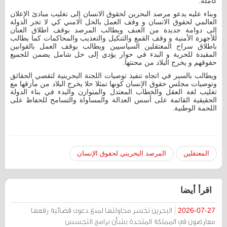
كاملة.
وبناء عليه يدعو مرصد البحرين لحقوق الانسان إلى تغليب مبادئ الإعلان
العالمي لحقوق الانسان و وقف العمل بالحل الامني كي لا تجر الدولة
إلى دوامة جديدة من العنف ويطالب المرصد بوقف اطلاق العنان
للأجهزة الأمنية و وقف القمع والتنكيل والتعذيب والمحاكمات كما يطالب
باطلاق سراح المعتقلين السياسيين ويطالب بوقف العمل بالقوانين
المقيدة للحرية و البدء في حوار يؤدي إلى حل شامل يضمن للجميع
حقوقهم و يخرج البلاد من محنتها.
ويطالب بالسير في اتجاه تنفيذ توصيات اللجنة البحرينية لتقصي الحقائق
وتوصيات مجلس حقوق الإنسان كونها تمثلا حلا يخرج البلاد من مأزقها مع
تغليب لغة العقل والخطاب المعتدل والمتوازن والبدء في بناء الدولة
الحقيقية القائمة على أسس العدالة والمساواة والتسامح للحفاظ على
اللحمة الوطنية.
المعتقلين
المرصد البحريني لحقوق الإنسان
اقرأ أيضا
البحرين تخسر محاولتها لمنع دعوى قضائية رفعها
2026-07-27
معارضون في المملكة المتحدة بشأن برامج التجسس