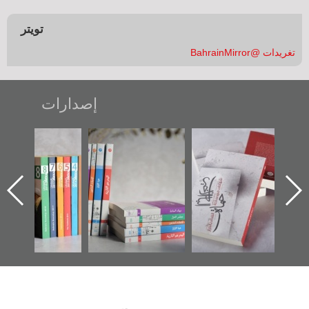
تويتر
تغريدات @BahrainMirror
إصدارات
"حماة الباب الأخير":
تصنيف موضوعي
"مرآة البحرين"
الإصدار الأول عن
للوثائق البريطانية
تصدر حصاد
اعتصام الدراز
يقدمه «مركز أوال»
الساحات 2019
وأحداث ساحة
في سلسلة من 5
الفداء لمركز أوال
كتب
للدراسات والتوثيق