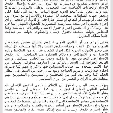
يدعو ويسعى بمفرده وبالاشتراك مع غيره، إلى حماية وإعمال حقوق
الإنسان والحريات الأساسية على الصعيدين الوطني والدولي و المادة 2
منه والتي تنص على "تتخذ الدولة جميع التدابير اللازمة التي تكفل لكل
شخص حماية السلطات المختصة له، بمفرده وبالاشتراك مع غيره، من
أي عنف، أو تهديد، أو انتقام، أو تمييز ضارا فعلاً أو قانوناً، أو ضغط، أو أي
إجراء تعسفي آخر نتيجة لممارسته المشروعة للحقوق المشار إليها في
هذا الإعلان"، و ان تضمن احترام حقوق الإنسان والحريات الأساسية وفقا
للمعايير الدولية المتعلقة بحقوق الإنسان والصكوك الدولية التي صدقت
عليها مملكة البحرين.
فعلى الرغم من أن القانون الدولي لحقوق الإنسان يضمن للمدافعين
الحماية من كل اعتداء وحماية حقوق الإنسان الا أنها مسئولية كل دولة
في توفير الأمن و الحرية لكل افراد الشعب غير أنه من الملاحظ زيادة
الاعتداءات و الانتهاكات ‏والاحكام الصدارة ضد المدافعين عن حقوق
الانسان في البحرين وهذا ما يؤكده وجود عبد الجليل السنكيس و عبد
الهادي الخواجة في السجن بالرغم من اعتبارهم موقوفين تعسفيا من
قبل الامم المتحدة التي طالب المسئولين فيها بالافراج عنهم كما صدرت
احكام ضد زينب و مريم الخواجة ومنع نبيل رجب من السفر في انتظار
الحكم كما يوجد عدد كبير من الصحفيين و المدونيين و المصورين بتهم
متعلقة بحرية الرأي و التعبير عن الراي السياسي.
ويؤكد مرصد البحرين لحقوق أن الإعلان العالمي لحقوق الإنسان هو
أساس القانون الدولي لحقوق الإنسان، كما أنه يمثل أول بيان عالمي
بشأن المبادئ الأساسية لحقوق الإنسان غير القابلة للتصرف، فضلاً عن
كونه معياراً مشتركاً للإنجاز لدى كافة الشعوب والأمم وحيث ان الحقوق
الانسانية هي معايير الأساسية التي لا يمكن للناس ان يعيشوا بكرامة من
دونها و إن حقوق الإنسان هي أساس الحرية والعدالة والسلام، وإن من
شأن احترام حقوق الإنسان أن يتيح إمكان تنمية الفرد والمجتمع تنمية