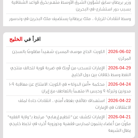
وزير بريطاني سابق لشؤون الشرق الأوسط متهم بخرق قواعد الشفافية
بسبب دور استشاري في البحرين
وسط انتقادات للزيارة .. ملك بريطانيا يستضيف ملك البحرين في وندسور
اقرأ في
الخليج
الكويت: الحاج موسى المسري شهيداً مظلومًا بالسجن
2026-06-02
المركزي
الإمارات تنسحب من أوبك في ضربة قوية لتحالف منتجي
2026-04-29
النفط وسط خلافات بين دول الخليج
محكمة «أمن الدولة» في الكويت: الامتناع عن معاقبة 109
2026-04-24
مدونين وتبرئة 9 وحبس 18 متهماً بالتعاطف مع إيران
استهداف طائفي بغطاء أمني .. انتقادات حادة لملف
2026-04-22
الاعتقالات في الإمارات
الإمارات تكشف عن "تنظيم إرهابي" مرتبط بـ"ولاية الفقيه"
2026-04-21
مكوّن من أعضاء ينتمون لمدارس فقهية وحوزوية أخرى في تخبط خليجي
يطال الشيعة