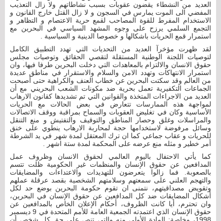
العديد من النشطاء يقضون عقوبات بسبب نشاطاتهم ولا زال التعذيب
المفضي الى الموت يمارس في السجون و لا زال القتل خارج القانون و
الاستخدام المفرط للقوة المصاحب لقمع حرية الاعتصام و التظاهر و
التجمع السلمي يرزح على وجوه المشهد السياسي في البحرين مع
استمرار قمع الحريات باشكالها و خصوصا الدينية و السياسية .
لقد ظهرت مؤخرآ العديد من التحديات التي تهدد التطبيق الكامل
لتوصيات اللجنة الوطنية المستقلة لتقصي الحقائق وتوصيات مجلس
حقوق الانسان والالتزام بالمعاهدات التي دخلت البحرين طرفا فيها، وان
استمرار الانتهاكات وتهدد الامن والسلام والاستقرار في مناطق عديدة
من العالم وقد سكتت البحرين عن خطاب العنف والكراهية حتى أصبحت
الجماعات التكفيرية تعمل بحرية ضد مكونات الشعب البحريني مع أن
العديد من الاجراءات المتخذة والقوانين التي تم تشديدها كقانون الارهاب
لمواجهة هذه الممارسات تتعارض في بعض الحالات مع الحريات
الأساسية وكان في تغليض العقوبات والسماح بمراقبة ووقف الاتصالات
والمراسلات وغلق وحصار المناطق والتوقيف والتفتيش و منع التنقل
وسائل مرفوضة لاستخدامها حجة لمحاربة الارهاب ينطوي على خنق
للحريات و عقاب جماعي كما ان ترك المعتقل لمدة شهر في يد الشرطة
أمر خطير و مثله منع عرضه على المحكمة لمدة ستة اشهر .
كما يأتي الاحتفال باليوم العالمي لحقوق الانسان وظروف عمل
المدافعين عن حقوق الإنسان والمنظمات غير الحكومية ظلت تتسم
بالصعوبة. فما زالوا يتعرضون للتهديدات والاعتداءات والمضايقات
والتهجم العلني على سمعتهم وسلامتهم الشخصية بقصد عرقلة عملهم
وتقويض مصداقيتهم، نتمنى ان تقوم حكومة البحرين بوضع حد لكل
أشكال المضايقات ضد كل المدافعين عن حقوق الإنسان في البحرين،
وان تحترم، أيا كانت الظروف، أحكام الإعلان الخاص بالمدافعين عن
حقوق الإنسان الذي اعتمدته الجمعية العامة للأمم المتحدة في 9 ديسمبر
1998، وخاصة: المادة الأولى منه والتي تنص على حق كل شخص أن