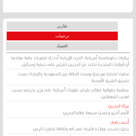
تقارير
ترجمات
اقتصاد
برقيات دبلوماسية أمريكية: الحرب الإيرانية أدت إلى تصورات عامة مفادها
أن الولايات المتحدة تخلت عن البحرين للتركيز على حماية إسرائيل
ساوث تشاينا مورنينغ بوست: الخلاف بين السعودية والإمارات يهدد
بتمزيق الشرق الأوسط
منظمة حقوقية تطالب بفرض عقوبات أمريكية على وزير بحريني بسبب
تعذيب المعتقلين
مرآة البحرين
الأمير أندرو وغسل سمعة نظام البحرين
أحمد رضي
رحيل جسدي، وولادة فكرية: نصر الله وثقافة تجاوزت الزمن