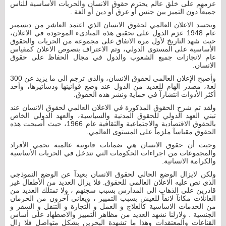
عزمهم على خلق عالم يحترم حقوق الانسان والحريات الأساسية للناس
جميعآ دون التميز بين جنس أو عرق أو دين أو الغة .
ويجسد الاعلان العالمي لحقوق الانسان الذي اعتمد العاشر من ديسمبر
عام 1948 عزم الدول على تحقيق هذه المبادىء الموجودة في الاعلان،
حيث شهد التاريخ لأول مرة الاتفاق على مجموعة من الحريات والحقوق
الأساسية على المستوى الدولي، وتم الاعتراف بنصوص الاعلان كمقياس
عام لانجازات جميع الشعوب والدول في مجال الحفاظ على حقوق
الانسان.
وأصبح الإعلان العالمي لحقوق الانسان، والذي ترجم الى ما يزيد عن 300
لغة، مصدر الهام للعديد من الدول عند وضع قوانينها ودساتيرها، وأحد
أكثر الأدوات انتشارآ في حماية ونشر هذه الحقوق.
ولقد تم شرح الحقوق المذكورة في الاعلان العالمي لحقوق الانسان عند
تبني العهد الدولي للحقوق المدنية والسياسية، والعهد الدولي الخاص
بالحقوق الاقتصادية والاجتماعية والثقافية عام 1966، حيث أصبحت هذه
الحقوق مقياسآ ملزمآ على المستوى العالمي.
وحيث أن حقوق الانسان هي ضمانات قانونية عالمية تحمي الأفراد
والمجموعات من اجراءات الحكومات التي تتدخل في الحريات الأساسية
والكرامة الانسانية.
ولكن لايزال الوضع الحالي لحقوق الانسان بعيدآ عن الوضع النموذجي
الذي نص عليه الاعلان العالمي للحقوق. فلا يزال العديد من الأطفال غير
قادرين على الذهاب الى المدارس بسبب سجنهم ، ولا تمتلك العديد من
العائلات مكانآ لائقآ للعيش بسبب التمييز ، ويعاني آخرون من الحرمان
من الخدمات الاساسية كالعلاج و العمل و التجارة و التنقل و السفر و
الجنسية . ولازلنا نشهد العديد من مظاهر التمييز والاضطهاد على أساس
القناعات والمعتقدات وهذا ما تشهدة البحرين بشكل متواصل فلا زال