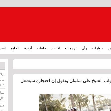
ير
حوارات
رأي
ترجمات
اقتصاد
ملفات
أجندة
الخليج
إصدا
برقي
عامة
واب الشيخ علي سلمان وتقول إن احتجازه سيشعل
على
ساو
وال
منظ
بحر