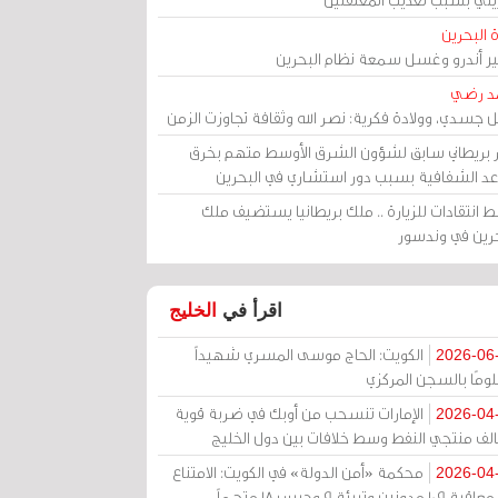
 البحرين
مير أندرو وغسل سمعة نظام البحرين
د رضي
ل جسدي، وولادة فكرية: نصر الله وثقافة تجاوزت الزمن
ر بريطاني سابق لشؤون الشرق الأوسط متهم بخرق
عد الشفافية بسبب دور استشاري في البحرين
 انتقادات للزيارة .. ملك بريطانيا يستضيف ملك
حرين في وندسور
اقرأ في
الخليج
الكويت: الحاج موسى المسري شهيداً
2026-06
ومًا بالسجن المركزي
الإمارات تنسحب من أوبك في ضربة قوية
2026-04
الف منتجي النفط وسط خلافات بين دول الخليج
محكمة «أمن الدولة» في الكويت: الامتناع
2026-04
عن معاقبة 109 مدونين وتبرئة 9 وحبس 18 متهماً