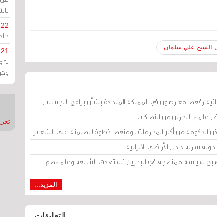
بالت
-22
حادة
ل الشيخ علي سلمان
-21
بـ"
وحو
ائية رفعها معارضون في المملكة المتحدة بشأن برامج التجسس
ض علماء البحرين من انتهاكات
تغريدات
إذن الحكومة من أكبر المحرمات.. ومنعها خطوة للهيمنة على الشعائر
وية سرية داخل الأراضي الإيرانية
 أصبح سياسة ممنهجة في البحرين تستهدف الشيعة وعلماءهم
المزيد...
التعليقات