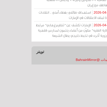
عاطف مع إيران
استهداف طائفي بغطاء أمني .. انتقادات
2026-04
 لملف الاعتقالات في الإمارات
الإمارات تكشف عن "تنظيم إرهابي" مرتبط
2026-04
ولاية الفقيه" مكوّن من أعضاء ينتمون لمدارس فقهية
زوية أخرى في تخبط خليجي يطال الشيعة
تويتر
 @BahrainMirror