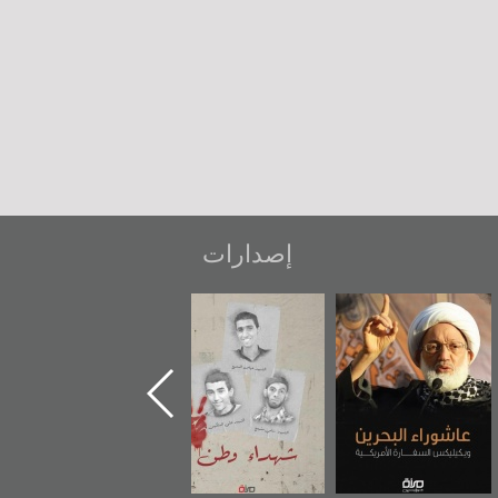
إصدارات
شهداء وطن
«جَوْ»: رواية
دعوة للضحك
المعتقل جهاد