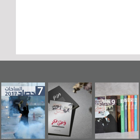
«وطن عكر» رواية
حصاد 2017
عاشوراء البحرين...
جديدة لمعتقل
ويكيليكس السفارة
عسكري تصدر عن
الأمريكية
«مرآة البحرين»