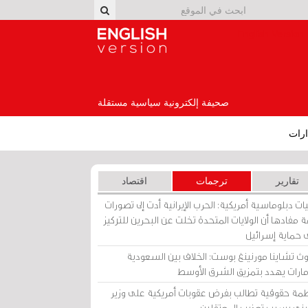
English Version
صحيفة إلكترونية سياسية مستقلة
رات
تقارير
ترجمات
اقتصاد
ات دبلوماسية أمريكية: الحرب الإيرانية أدت إلى تصورات
 مفادها أن الولايات المتحدة تخلت عن البحرين للتركيز
 حماية إسرائيل
ث تشاينا مورنينغ بوست: الخلاف بين السعودية
إمارات يهدد بتمزيق الشرق الأوسط
مة حقوقية تطالب بفرض عقوبات أمريكية على وزير
يني بسبب تعذيب المعتقلين