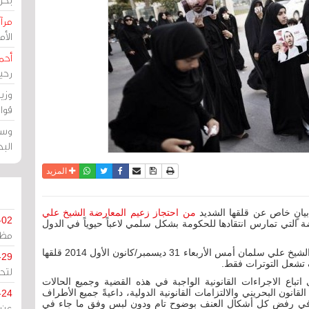
مرآة
الأ
أحم
رحي
وزي
قوا
وسط
الب
نسخة للطباعة
حفظ الموضوع
فيسبوك
تويتر
أرسل الى صديق
واتساب
المزيد
بيانٍ خاص عن قلقها الشديد
من احتجاز زعيم المعارضة الشيخ علي
-02
ضة التي تمارس انتقادها للحكومة بشكل سلمي لاعباً حيوياً في الدول
مظل
وكررت الخارجية الأمريكية في بيانٍ خاص عن اعتقال الشيخ علي سلمان أمس الأربعاء 31 ديسمبر/كانون الأول 2014 قلقها
-29
 تشعل التوترات فقط.
لتح
اتباع الاجراءات القانونية الواجبة في هذه القضية وجميع الحالات
قانون البحريني والالتزامات القانونية الدولية، داعيةً جميع الأطراف
-24
م في رفض كل أشكال العنف بوضوح تام ودون لبس وفق ما جاء في