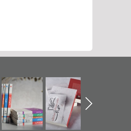
"حماة الباب الأخير":
تصنيف موضوعي
"مرآة البحرين"
الإصدار الأول عن
للوثائق البريطانية
تصدر حصاد
اعتصام الدراز
يقدمه «مركز أوال»
الساحات 2019
وأحداث ساحة
في سلسلة من 5
الفداء لمركز أوال
كتب
للدراسات والتوثيق