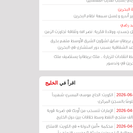
 البحرين
مير أندرو وغسل سمعة نظام البحرين
د رضي
ل جسدي، وولادة فكرية: نصر الله وثقافة تجاوزت الزمن
ر بريطاني سابق لشؤون الشرق الأوسط متهم بخرق
عد الشفافية بسبب دور استشاري في البحرين
 انتقادات للزيارة .. ملك بريطانيا يستضيف ملك
حرين في وندسور
اقرأ في
الخليج
الكويت: الحاج موسى المسري شهيداً
2026-06
ومًا بالسجن المركزي
الإمارات تنسحب من أوبك في ضربة قوية
2026-04
الف منتجي النفط وسط خلافات بين دول الخليج
محكمة «أمن الدولة» في الكويت: الامتناع
2026-04
عن معاقبة 109 مدونين وتبرئة 9 وحبس 18 متهماً