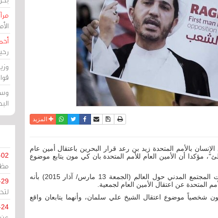
مرآة
الأ
أحم
رحي
وزي
قوا
وسط
الب
نسخة للطباعة
حفظ الموضوع
فيسبوك
تويتر
أرسل الى صديق
واتساب
المزيد
سان بالأمم المتحدة زيد بن رعد قرار البحرين باعتقال أمين عام
-02
ئ"، مؤكدا أن الأمين العام للأمم المتحدة بان كي مون يتابع موضوع
مظل
وأفاد خلال كلمته الافتتاحية عند لقائه بممثلي منظمات المجتمع المدني حول العالم (الجمعة 13 مارس/ آذار 2015) بأنه
-29
المتحدة عن اعتقال الأمين العام لجمعية.
لتح
مون شخصياً موضوع اعتقال الشيخ علي سلمان، وأنهما يتابعان واقع
-24