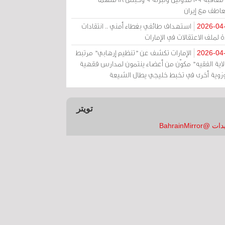
عاطف مع إيران
استهداف طائفي بغطاء أمني .. انتقادات
2026-04
 لملف الاعتقالات في الإمارات
الإمارات تكشف عن "تنظيم إرهابي" مرتبط
2026-04
ولاية الفقيه" مكوّن من أعضاء ينتمون لمدارس فقهية
زوية أخرى في تخبط خليجي يطال الشيعة
تويتر
 @BahrainMirror