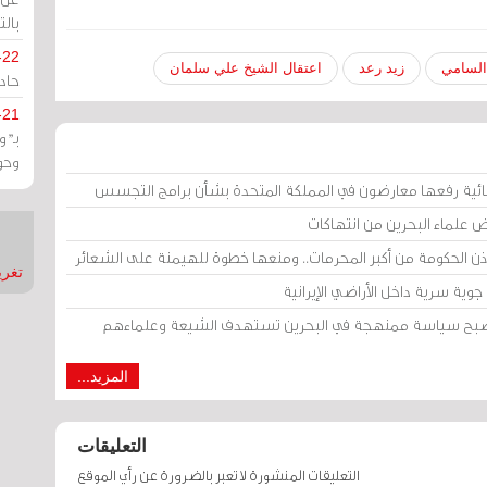
بالت
-22
لسامي
زيد رعد
اعتقال الشيخ علي سلمان
حادة
-21
بـ"
وحو
ائية رفعها معارضون في المملكة المتحدة بشأن برامج التجسس
ض علماء البحرين من انتهاكات
إذن الحكومة من أكبر المحرمات.. ومنعها خطوة للهيمنة على الشعائر
تغريدات
وية سرية داخل الأراضي الإيرانية
 أصبح سياسة ممنهجة في البحرين تستهدف الشيعة وعلماءهم
المزيد...
التعليقات
التعليقات المنشورة لا تعبر بالضرورة عن رأي الموقع