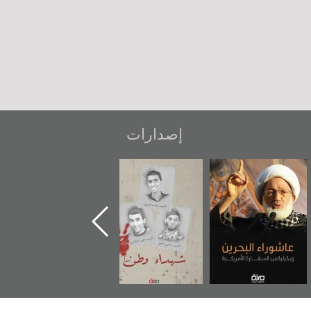
إصدارات
شهداء وطن
«جَوْ»: رواية
دعوة للضحك
المعتقل جهاد