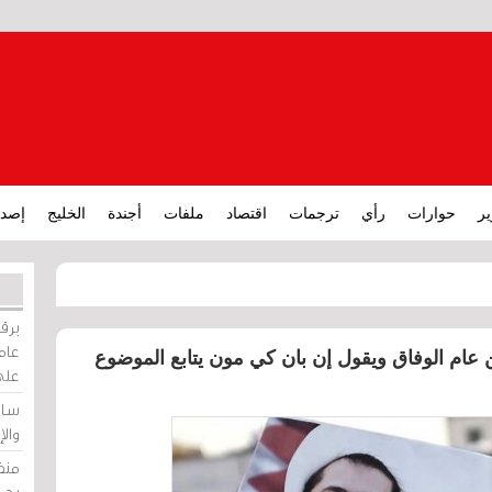
ير
حوارات
رأي
ترجمات
اقتصاد
ملفات
أجندة
الخليج
إصدا
برقي
عامة
ام الوفاق ويقول إن بان كي مون يتابع الموضوع
على
ساو
وال
منظ
بحر