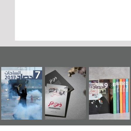
«وطن عكر» رواية
حصاد 2017
عاشوراء البحرين...
جديدة لمعتقل
ويكيليكس السفارة
عسكري تصدر عن
الأمريكية
«مرآة البحرين»