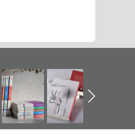
"حماة الباب الأخير":
تصنيف موضوعي
"مرآة البحرين"
الإصدار الأول عن
للوثائق البريطانية
تصدر حصاد
اعتصام الدراز
يقدمه «مركز أوال»
الساحات 2019
وأحداث ساحة
في سلسلة من 5
الفداء لمركز أوال
كتب
للدراسات والتوثيق