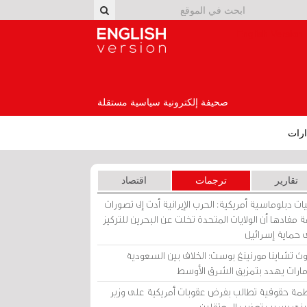
English Version
صحيفة إلكترونية سياسية مستقلة
رات
تقارير
ترجمات
اقتصاد
ات دبلوماسية أمريكية: الحرب الإيرانية أدت إلى تصورات
 مفادها أن الولايات المتحدة تخلت عن البحرين للتركيز
 حماية إسرائيل
ث تشاينا مورنينغ بوست: الخلاف بين السعودية
إمارات يهدد بتمزيق الشرق الأوسط
مة حقوقية تطالب بفرض عقوبات أمريكية على وزير
يني بسبب تعذيب المعتقلين