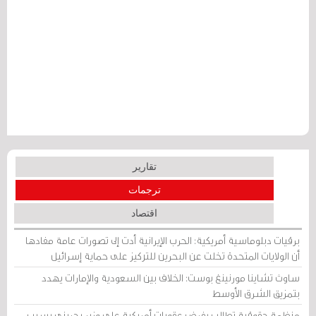
تقارير
ترجمات
اقتصاد
برقيات دبلوماسية أمريكية: الحرب الإيرانية أدت إلى تصورات عامة مفادها
أن الولايات المتحدة تخلت عن البحرين للتركيز على حماية إسرائيل
ساوث تشاينا مورنينغ بوست: الخلاف بين السعودية والإمارات يهدد
بتمزيق الشرق الأوسط
منظمة حقوقية تطالب بفرض عقوبات أمريكية على وزير بحريني بسبب