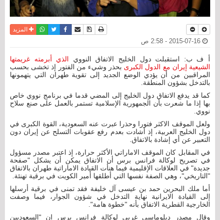
نسخة للطباعة
حفظ الموضوع
فيسبوك
تويتر
أرسل الى صديق
واتساب
المزيد
2015-07-16 - 2:58 ص
أ ف ب: استقبلت دول الخليج الاتفاق النووي
الذي أبرمته غريمتها
الشيعية إيران مع الدول الكبرى
بحذر وشيء من الفتور إذ تخشى بحسب
المراقبين من أن يؤدي الوضع الجديد إلى تقوية طهران التي يتهمونها
بالتدخل بشؤون المنطقة.
كما قد يدفع الاتفاق دول الخليج إلى المضي قدما في برنامج نووي خاص
بها إذا ما شعرت بأن الجمهورية الإسلامية تستمر بالعمل على صنع سلاح
نووي.
ولعل الموقف الاكثر فتورا وحذرا عبرت عنه السعودية، القوة الكبرى في
دول الخليج العربية، إذ أشادت بعدم رفع عقوبات التسلح عن إيران دون
التعبير عن أي إشادة بالاتفاق.
في المقابل كان الموقف الاماراتي الأكثر حرارة، إذ اعتبر مصدر مسؤول
في تصريح لوكالة فرانس برس أن الاتفاق يمكن أن يشكل "صفحة
جديدة" في العلاقات الإقليمية فيما هنأت القيادة الاماراتية طهران بالاتفاق
"التاريخي"، وهي الصفة نفسها التي أطلقها أمير الكويت في برقية تهنئة.
أما ملك البحرين حمد بن عيسى آل خليفة فقد تمنى في برقية أرسلها
إلى القيادة الايرانية نهاية التدخل في شؤون الجوار، فيما وصفت
الخارجية القطرية الاتفاق بأنه "خطوة هامة".
وقال مصدر دبلوماسي غربي لوكالة فرانس برس إن "السعوديين