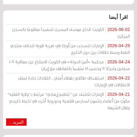
اقرأ أيضا
الكويت: الحاج موسى المسري شهيداً مظلومًا بالسجن
2026-06-02
المركزي
الإمارات تنسحب من أوبك في ضربة قوية لتحالف منتجي
2026-04-29
النفط وسط خلافات بين دول الخليج
محكمة «أمن الدولة» في الكويت: الامتناع عن معاقبة 109
2026-04-24
مدونين وتبرئة 9 وحبس 18 متهماً بالتعاطف مع إيران
استهداف طائفي بغطاء أمني .. انتقادات حادة لملف
2026-04-22
الاعتقالات في الإمارات
الإمارات تكشف عن "تنظيم إرهابي" مرتبط بـ"ولاية الفقيه"
2026-04-21
مكوّن من أعضاء ينتمون لمدارس فقهية وحوزوية أخرى في تخبط خليجي
يطال الشيعة
المزيد...