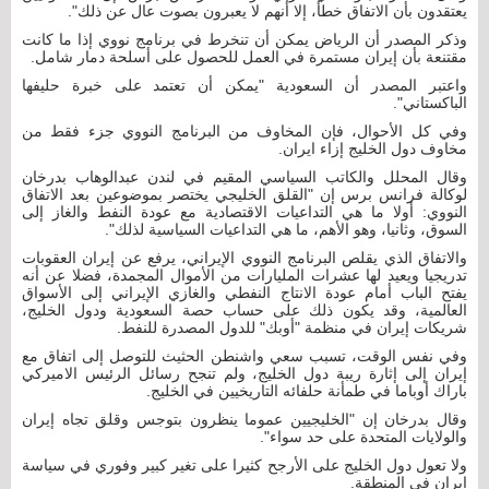
يعتقدون بأن الاتفاق خطأ، إلا أنهم لا يعبرون بصوت عال عن ذلك".
وذكر المصدر أن الرياض يمكن أن تنخرط في برنامج نووي إذا ما كانت
مقتنعة بأن إيران مستمرة في العمل للحصول على أسلحة دمار شامل.
واعتبر المصدر أن السعودية "يمكن أن تعتمد على خبرة حليفها
الباكستاني".
وفي كل الأحوال، فإن المخاوف من البرنامج النووي جزء فقط من
مخاوف دول الخليج إزاء ايران.
وقال المحلل والكاتب السياسي المقيم في لندن عبدالوهاب بدرخان
لوكالة فرانس برس إن "القلق الخليجي يختصر بموضوعين بعد الاتفاق
النووي: أولا ما هي التداعيات الاقتصادية مع عودة النفط والغاز إلى
السوق، وثانيا، وهو الأهم، ما هي التداعيات السياسية لذلك".
والاتفاق الذي يقلص البرنامج النووي الإيراني، يرفع عن إيران العقوبات
تدريجيا ويعيد لها عشرات المليارات من الأموال المجمدة، فضلا عن أنه
يفتح الباب أمام عودة الانتاج النفطي والغازي الإيراني إلى الأسواق
العالمية، وقد يكون ذلك على حساب حصة السعودية ودول الخليج،
شريكات إيران في منظمة "أوبك" للدول المصدرة للنفط.
وفي نفس الوقت، تسبب سعي واشنطن الحثيث للتوصل إلى اتفاق مع
إيران إلى إثارة ريبة دول الخليج، ولم تنجح رسائل الرئيس الاميركي
باراك أوباما في طمأنة حلفائه التاريخيين في الخليج.
وقال بدرخان إن "الخليجيين عموما ينظرون بتوجس وقلق تجاه إيران
والولايات المتحدة على حد سواء".
ولا تعول دول الخليج على الأرجح كثيرا على تغير كبير وفوري في سياسة
إيران في المنطقة.