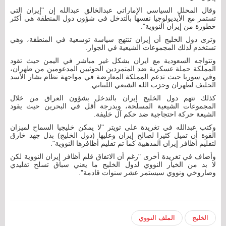
وقال المحلل السياسي الإماراتي عبدالخالق عبدالله إن "إيران التي
تستمر مع الأيديولوجيا نفسها بالتدخل في شؤون دول المنطقة هي أكثر
خطورة من إيران النووية".
وترى دول الخليج أن إيران تنتهج سياسة توسعية في المنطقة، وهي
تستخدم لذلك المجموعات الشيعية في الجوار.
وتتواجه السعودية مع ايران بشكل غير مباشر في اليمن حيث تقود
المملكة حملة عسكرية ضد المتمردين الحوثيين المدعومين من طهران،
وفي سوريا حيث تدعم المملكة المعارضة في مواجهة نظام بشار الأسد
الحليف لطهران وحزب الله الشيعي اللبناني.
كذلك تتهم دول الخليج إيران بالتدخل بشؤون العراق من خلال
المجموعات الشيعية المسلحة، وبدرجة أقل في البحرين حيث يقود
الشيعة حركة احتجاجية ضد حكم آل خليفة.
وكتب عبدالله في تغريدة على تويتر "لا يمكن خليجيا السماح لميزان
القوة أن تميل كثيرا لصالح إيران وعليها (دول الخليج) بذل جهد خارق
لتقليم أظافر إيران المذهبية كما تم تقليم أظافرها النووية".
وأضاف في تغريدة أخرى "رغم أن الاتفاق قلم أظافر إيران النووية لكن
لا بد من الخيار النووي لدول الخليج ما يعني سباق تسلح تقليدي
وصاروخي ونووي سيستمر عشر سنوات قادمة".
الخليج
الملف النووي