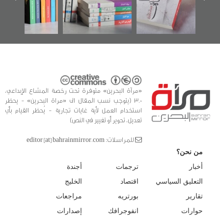
الفداء لمركز أوال
كتب
للدراسات والتوثيق
«مرآة البحرين» متوفرة تحت رخصة المشاع الإبداعي،
3.0 (يتوجب نسب المقال الى «مراة البحرين» - يحظر
استخدام العمل لأية غايات تجارية - يُحظر القيام بأي
تعديل، تحوير أو تغيير في النص)
للمراسلات: editor [at] bahrainmirror.com
من نحن؟
أخبار
ترجمات
أجندة
التعليق السياسي
اقتصاد
الخليج
تقارير
بورتريه
مراجعات
حوارات
انفوجرافك
إصدارات