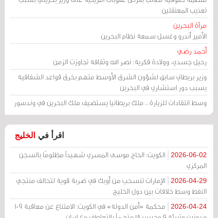
تعذيب المعتقلين
مرآة البحرين
الأمير أندرو وغسل سمعة نظام البحرين
أحمد رضي
رحيل جسدي، وولادة فكرية: نصر الله وثقافة تجاوزت الزمن
وزير بريطاني سابق لشؤون الشرق الأوسط متهم بخرق قواعد الشفافية
بسبب دور استشاري في البحرين
وسط انتقادات للزيارة .. ملك بريطانيا يستضيف ملك البحرين في وندسور
اقرأ في
الخليج
الكويت: الحاج موسى المسري شهيداً مظلومًا بالسجن
2026-06-02
المركزي
الإمارات تنسحب من أوبك في ضربة قوية لتحالف منتجي
2026-04-29
النفط وسط خلافات بين دول الخليج
محكمة «أمن الدولة» في الكويت: الامتناع عن معاقبة 109
2026-04-24
مدونين وتبرئة 9 وحبس 18 متهماً بالتعاطف مع إيران