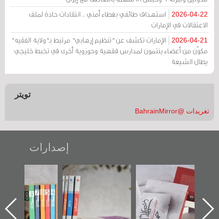
استهداف طائفي بغطاء أمني .. انتقادات حادة لملف
2026-04-22
الاعتقالات في الإمارات
الإمارات تكشف عن "تنظيم إرهابي" مرتبط بـ"ولاية الفقيه"
2026-04-21
مكوّن من أعضاء ينتمون لمدارس فقهية وحوزوية أخرى في تخبط خليجي
يطال الشيعة
تويتر
تغريدات @BahrainMirror
إصدارات
"حماة الباب الأخير":
تصنيف موضوعي
"مرآة البحرين"
الإصدار الأول عن
للوثائق البريطانية
تصدر حصاد
اعتصام الدراز
يقدمه «مركز أوال»
الساحات 2019
ه
وأحداث ساحة
في سلسلة من 5