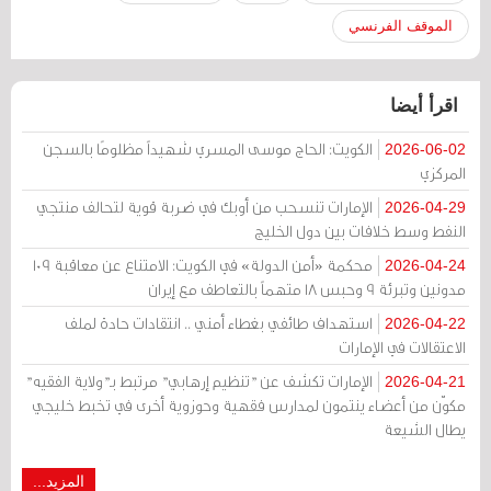
الموقف الفرنسي
اقرأ أيضا
الكويت: الحاج موسى المسري شهيداً مظلومًا بالسجن
2026-06-02
المركزي
الإمارات تنسحب من أوبك في ضربة قوية لتحالف منتجي
2026-04-29
النفط وسط خلافات بين دول الخليج
محكمة «أمن الدولة» في الكويت: الامتناع عن معاقبة 109
2026-04-24
مدونين وتبرئة 9 وحبس 18 متهماً بالتعاطف مع إيران
استهداف طائفي بغطاء أمني .. انتقادات حادة لملف
2026-04-22
الاعتقالات في الإمارات
الإمارات تكشف عن "تنظيم إرهابي" مرتبط بـ"ولاية الفقيه"
2026-04-21
مكوّن من أعضاء ينتمون لمدارس فقهية وحوزوية أخرى في تخبط خليجي
يطال الشيعة
المزيد...