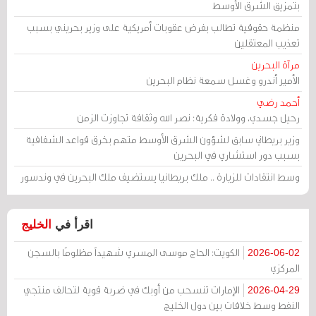
بتمزيق الشرق الأوسط
منظمة حقوقية تطالب بفرض عقوبات أمريكية على وزير بحريني بسبب
تعذيب المعتقلين
مرآة البحرين
الأمير أندرو وغسل سمعة نظام البحرين
أحمد رضي
رحيل جسدي، وولادة فكرية: نصر الله وثقافة تجاوزت الزمن
وزير بريطاني سابق لشؤون الشرق الأوسط متهم بخرق قواعد الشفافية
بسبب دور استشاري في البحرين
وسط انتقادات للزيارة .. ملك بريطانيا يستضيف ملك البحرين في وندسور
اقرأ في
الخليج
الكويت: الحاج موسى المسري شهيداً مظلومًا بالسجن
2026-06-02
المركزي
الإمارات تنسحب من أوبك في ضربة قوية لتحالف منتجي
2026-04-29
النفط وسط خلافات بين دول الخليج