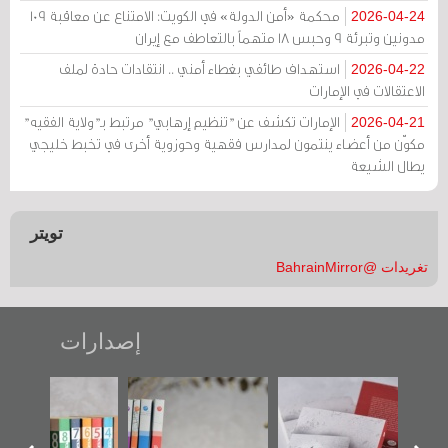
محكمة «أمن الدولة» في الكويت: الامتناع عن معاقبة 109
2026-04-24
مدونين وتبرئة 9 وحبس 18 متهماً بالتعاطف مع إيران
استهداف طائفي بغطاء أمني .. انتقادات حادة لملف
2026-04-22
الاعتقالات في الإمارات
الإمارات تكشف عن "تنظيم إرهابي" مرتبط بـ"ولاية الفقيه"
2026-04-21
مكوّن من أعضاء ينتمون لمدارس فقهية وحوزوية أخرى في تخبط خليجي
يطال الشيعة
تويتر
تغريدات @BahrainMirror
إصدارات
"حماة الباب الأخير":
تصنيف موضوعي
"مرآة البحرين"
الإصدار الأول عن
للوثائق البريطانية
تصدر حصاد
اعتصام الدراز
يقدمه «مركز أوال»
الساحات 2019