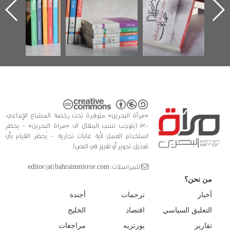
ه
وأحداث ساحة
في سلسلة من 5
الفداء لمركز أوال
كتب
للدراسات والتوثيق
«مرآة البحرين» متوفرة تحت رخصة المشاع الإبداعي،
3.0 (يتوجب نسب المقال الى «مراة البحرين» - يحظر
استخدام العمل لأية غايات تجارية - يُحظر القيام بأي
تعديل، تحوير أو تغيير في النص)
للمراسلات: editor [at] bahrainmirror.com
من نحن؟
أخبار
ترجمات
أجندة
التعليق السياسي
اقتصاد
الخليج
تقارير
بورتريه
مراجعات