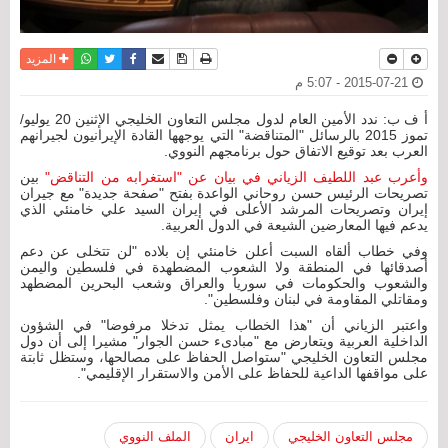
نسخة للطباعة
حفظ الموضوع
فيسبوك
تويتر
أرسل الى صديق
واتساب
المزيد
2015-07-21 - 5:07 م
أ ف ب: ندد الأمين العام لدول مجلس التعاون الخليجي الإثنين 20 يوليو/
تموز 2015 بالرسائل "المتناقضة" التي يوجهها القادة الإيرانيون لجيرانهم
العرب بعد توقيع الاتفاق حول برنامجهم النووي.
وأعرب عبد اللطيف الزياني في بيان عن "استغرابه من التناقض"
بين
تصريحات الرئيس حسن روحاني الواعدة بفتح "صفحة جديدة" مع جيران
إيران وتصريحات المرشد الأعلى في إيران السيد علي خامنئي الذي
يدعم فيها المعارضين الشيعة في الدول العربية.
وفي خطاب ألقاه السبت أعلن خامنئي إن بلاده "لن تتخلى عن دعم
أصدقائها في المنطقة ولا الشعوب المضطهدة في فلسطين واليمن
والشعوب والحكومات في سوريا والعراق وشعب البحرين المضطهد
ومقاتلي المقاومة في لبنان وفلسطين".
واعتبر الزياني أن "هذا الخطاب يمثل تدخلا مرفوضا" في الشؤون
الداخلية العربية ويتعارض مع "مبادىء حسن الجوار" مشيرا إلى أن دول
مجلس التعاون الخليجي "ستواصل الحفاظ على مصالحها، وستظل ثابتة
على مواقفها الداعية للحفاظ على الأمن والاستقرار الإقليمي".
مجلس التعاون الخليجي
ايران
الملف النووي