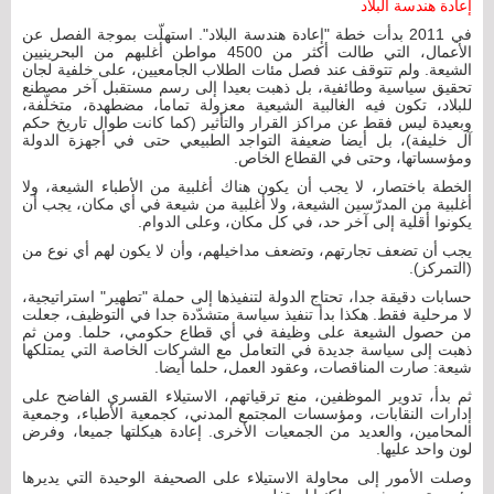
إعادة هندسة البلاد
في 2011 بدأت خطة "إعادة هندسة البلاد". استهلّت بموجة الفصل عن
الأعمال، التي طالت أكثر من 4500 مواطن أغلبهم من البحرينيين
الشيعة. ولم تتوقف عند فصل مئات الطلاب الجامعيين، على خلفية لجان
تحقيق سياسية وطائفية، بل ذهبت بعيدا إلى رسم مستقبل آخر مصطنع
للبلاد، تكون فيه الغالبية الشيعية معزولة تماما، مضطهدة، متخلّفة،
وبعيدة ليس فقط عن مراكز القرار والتأثير (كما كانت طوال تاريخ حكم
آل خليفة)، بل أيضا ضعيفة التواجد الطبيعي حتى في أجهزة الدولة
ومؤسساتها، وحتى في القطاع الخاص.
الخطة باختصار، لا يجب أن يكون هناك أغلبية من الأطباء الشيعة، ولا
أغلبية من المدرّسين الشيعة، ولا أغلبية من شيعة في أي مكان، يجب أن
يكونوا أقلية إلى آخر حد، في كل مكان، وعلى الدوام.
يجب أن تضعف تجارتهم، وتضعف مداخيلهم، وأن لا يكون لهم أي نوع من
(التمركز).
حسابات دقيقة جدا، تحتاج الدولة لتنفيذها إلى حملة "تطهير" استراتيجية،
لا مرحلية فقط. هكذا بدأ تنفيذ سياسة متشدّدة جدا في التوظيف، جعلت
من حصول الشيعة على وظيفة في أي قطاع حكومي، حلما. ومن ثم
ذهبت إلى سياسة جديدة في التعامل مع الشركات الخاصة التي يمتلكها
شيعة: صارت المناقصات، وعقود العمل، حلما أيضا.
ثم بدأ، تدوير الموظفين، منع ترقياتهم، الاستيلاء القسري الفاضح على
إدارات النقابات، ومؤسسات المجتمع المدني، كجمعية الأطباء، وجمعية
المحامين، والعديد من الجمعيات الأخرى. إعادة هيكلتها جميعا، وفرض
لون واحد عليها.
وصلت الأمور إلى محاولة الاستيلاء على الصحيفة الوحيدة التي يديرها