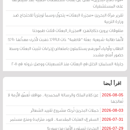
على المستشفيات
تقرير مرآة البحرين «مجزرة البعثات» يتحوّل وسماً تويترياً للاحتجاج ضد
وزارة التربية
متفوقات يروين حكاياتهن: #مجزرة_البعثات قتلت طموحنا
لأنّها طالبة شيعية: بعثة "فاطمة" ذات الـ99% ذهبت لأخرى معدّلها 90%!
الطلاب وأولياء أمورهم يستكملون بامتعاض إجراءات تثبيت البعثات وسط
حضور أمني مشدد
جليلة السلمان: الخلل في البعثات منذ التسعينات ووصل ذروته في 2011
اقرأ أيضا
عن كلام الملك والرسالة المحمدية.. مواقف تُعمّق الأزمة لا
2026-08-05
تُعالجها
حملات البحرين تُربك مشروع تقييد الشعائر
2026-08-03
السفر إلى العتبات المقدسة.. قيود متزايدة ومنع مستمر
2026-07-31
البحرين تستورد الأمن من سوريا!
2026-07-29