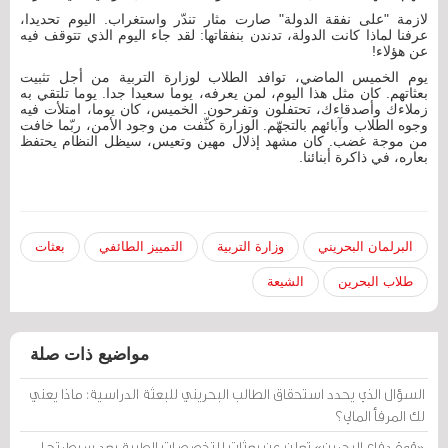
لازمة "على نفقة الدولة" صارت مثار تندّر واستغراب. اليوم تحديدا،
عرفنا لماذا كانت الدولة، تدندن بنفقاتها: لقد جاء اليوم الذي تتوقف فيه
عن هؤلاء!
يوم الخميس الماضي، توافد الطلاب لوزارة التربية من أجل تثبيت
بعثاتهم. كان مثل هذا اليوم، لمن يعرفه، يوما سعيدا جدا. يوما تلتقي به
زملاءك وأصدقاءك، تحتفلون وتفرحون. الخميس، كان يوما، امتلأت فيه
وجوه الطلاب وآبائهم بالتجهّم. الوزارة كثّفت من وجود الأمن، ربّما خافت
من موجة غضب. كان مشهد إذلال مهين وتعيس، سيظل النظام يحتفظ
بعاره، في ذاكرة أبنائنا.
البرلمان البحريني
وزارة التربية
التمييز الطائفي
بعثات
طلاب البحرين
الشيعة
مواضيع ذات صلة
السؤال الذي يحدد استحقاق الطالب البحريني للبعثة الدراسية: ماذا يعني
لك المرفأ المالي؟
«قوة دفاع البحرين» تعلن عن بعثات للتخصصات الطبية بعد سيطرتها