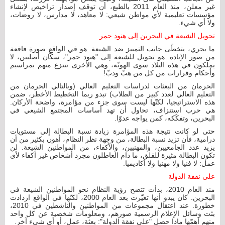
غير معلن، منذ العام 2011 بالطبع، أن توقف إصدار تراخيص لإنشاء
مؤسسات تعليمية لأي مواطن شيعي: لا معاهد، لا مدارس، لا روضات،
ولا أي شيء.
تحويل الشيعة في البحرين إلى هنود حمر
ما يجري، يتخطّى جانب التمييز ضد الشيعة. هو في الواقع صورة فاقعة
من صور الإبادة. هو تحويل للشيعة إلى "هنود حمر"، سكّان أصليين، لا
يملكون في هذه البلاد سوى الهويّة، وهي الأخرى تنتزع منهم بمراسيم
وأحكام وقرارات من كل من هبّ ودبّ!
الحرمان من البعثات لدراسات التعليم العالي (وبالتالي الحرمان من
التعليم العالي لعدد كبير من الطلاب) تبدو ربما التخطيط الأخطر، ضمن
هذه الاستراتيجيا، لكنّها ليست سوى جزء من مؤامرة، واضحة الأركان.
هي حرب استنزاف، تحاول أن تهد أساسات المجتمع الشيعي في
البحرين، وتفكّكه، كمن يواجه عدوّا.
حتى لو كانت نتيجة هذه المؤامرة زيادة نسبة البطالة إلى مستويات
درامية، فأن تزيد نسبة البطالة، من وجهة نظر النظام، أهون بكثير من أن
يزيد عدد الجامعيين، والمهنيين، والأكفاء، من المواطنين الشيعة. لن
تكون البطالة مثيرة للقلق، ما دام العاطلون مجرد أشخاص غير أكفاء لأي
عمل: لا فنيا ولا مهنيا ولا أكاديميا.
على نفقة الدولة
منذ العام 2010، بدأت تتضح رؤية النظام نحو المواطنين الشيعة في
البحرين. كان يبدو أنها تغيّرت بعد العام 2000، لكنّها في الواقع ازدادت
خطورة. عند اعتقال مجموعات من المواطنين والناشطين في 2010،
بثت وسائل الإعلام الرسمية صورهم، ومعلومات شخصية عن كل واحد
منهم أهمّها ماذا حصل "على نفقة الدولة": بعثة، عمل، أو أي شيء آخر.