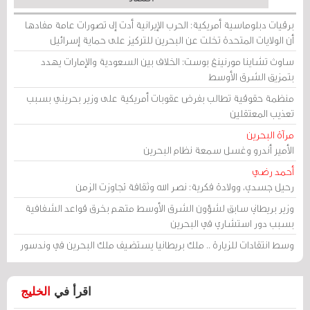
برقيات دبلوماسية أمريكية: الحرب الإيرانية أدت إلى تصورات عامة مفادها
أن الولايات المتحدة تخلت عن البحرين للتركيز على حماية إسرائيل
ساوث تشاينا مورنينغ بوست: الخلاف بين السعودية والإمارات يهدد
بتمزيق الشرق الأوسط
منظمة حقوقية تطالب بفرض عقوبات أمريكية على وزير بحريني بسبب
تعذيب المعتقلين
مرآة البحرين
الأمير أندرو وغسل سمعة نظام البحرين
أحمد رضي
رحيل جسدي، وولادة فكرية: نصر الله وثقافة تجاوزت الزمن
وزير بريطاني سابق لشؤون الشرق الأوسط متهم بخرق قواعد الشفافية
بسبب دور استشاري في البحرين
وسط انتقادات للزيارة .. ملك بريطانيا يستضيف ملك البحرين في وندسور
اقرأ في
الخليج