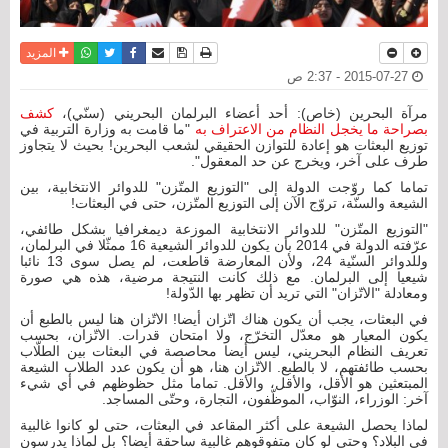
نسخة للطباعة
حفظ الموضوع
فيسبوك
تويتر
أرسل الى صديق
واتساب
المزيد
2015-07-27 - 2:37 ص
مرآة البحرين (خاص): أحد أعضاء البرلمان البحريني (سنّي)،
كشف
بصراحة ما يخجل النظام من الاعتراف به
"ما قامت به وزارة التربية في
توزيع البعثات هو إعادة للتوازن الحقيقي لشعب البحرين! بحيث لا يتجاوز
طرف على آخر، ويخرج عن حد المعقول".
تماما كما روّجت الدولة إلى "التوزيع المتّزن" للدوائر الانتخابية، بين
الشيعة والسنّة، تروّج الآن إلى التوزيع المتّزن، حتى في البعثات!
"التوزيع المتّزن" للدوائر الانتخابية الموزعة ديمغرافيا بشكل طائفي،
عرّفته الدولة في 2014 بأن يكون للدوائر الشيعية 16 ممثّلا في البرلمان،
وللدوائر السنّية 24، ولأن المعارضة قاطعت، لم يصل سوى 13 نائبا
شيعيا إلى البرلمان. مع ذلك كانت النتيجة مرضية، هذه هي صورة
ومعادلة "الاتّزان" التي تريد أن تظهر بها الدّولة!
في البعثات، يجب أن يكون هناك اتّزان أيضا! الاتّزان هنا ليس بالطبع أن
يكون المعيار هو معدّل التخرّج، ولا امتحان قدرات. الاتّزان، بحسب
تعريف النظام البحريني، ليس أيضا محاصصة في البعثات بين الطلّاب
بحسب طائفتهم، لا بالطبع. الاتّزان هنا، هو أن يكون عدد الطلاب الشيعة
المبتعثين هو الأقل، والأقل، والأقل. تماما مثل حظوظهم في أي شيء
آخر: الوزراء، النوّاب، الموظّفون، التجارة، وحتّى المساجد.
لماذا يحصل الشيعة على أكثر المقاعد في البعثات، حتى لو كانوا غالبية
في البلاد؟ وحتى لو كان متفوقوهم غالبية ساحقة أيضا؟ بل لماذا يدرسون