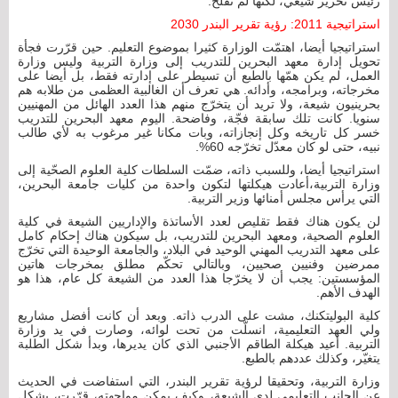
رئيس تحرير شيعي، لكنها لم تفلح.
استراتيجية 2011: رؤية تقرير البندر 2030
استراتيجيا أيضا، اهتمّت الوزارة كثيرا بموضوع التعليم. حين قرّرت فجأة
تحويل إدارة معهد البحرين للتدريب إلى وزارة التربية وليس وزارة
العمل، لم يكن همّها بالطبع أن تسيطر على إدارته فقط، بل أيضا على
مخرجاته، وبرامجه، وأدائه. هي تعرف أن الغالبية العظمى من طلابه هم
بحرينيون شيعة، ولا تريد أن يتخرّج منهم هذا العدد الهائل من المهنيين
سنويا. كانت تلك سابقة فجّة، وفاضحة. اليوم معهد البحرين للتدريب
خسر كل تاريخه وكل إنجازاته، وبات مكانا غير مرغوب به لأي طالب
نبيه، حتى لو كان معدّل تخرّجه 60%.
استراتيجيا أيضا، وللسبب ذاته، ضمّت السلطات كلية العلوم الصحّية إلى
وزارة التربية،أعادت هيكلتها لتكون واحدة من كليات جامعة البحرين،
التي يرأس مجلس أمنائها وزير التربية.
لن يكون هناك فقط تقليص لعدد الأساتذة والإداريين الشيعة في كلية
العلوم الصحية، ومعهد البحرين للتدريب، بل سيكون هناك إحكام كامل
على معهد التدريب المهني الوحيد في البلاد، والجامعة الوحيدة التي تخرّج
ممرضين وفنيين صحيين، وبالتالي تحكّم مطلق بمخرجات هاتين
المؤسستين: يجب أن لا يخرّجا هذا العدد من الشيعة كل عام، هذا هو
الهدف الأهم.
كلية البوليتكنك، مشت على الدرب ذاته. وبعد أن كانت أفضل مشاريع
ولي العهد التعليمية، انسلّت من تحت لوائه، وصارت في يد وزارة
التربية. أعيد هيكلة الطاقم الأجنبي الذي كان يديرها، وبدأ شكل الطلبة
يتغيّر، وكذلك عددهم بالطبع.
وزارة التربية، وتحقيقا لرؤية تقرير البندر، التي استفاضت في الحديث
عن الجانب التعليمي لدى الشيعة، وكيف يمكن مواجهته، قرّرت، بشكل