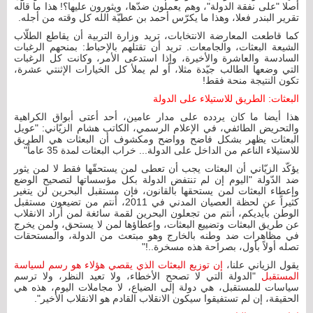
أصلا "على نفقة الدولة"، وهم يعملون ضدّها، ويثورون عليها؟! هذا ما قاله
تقرير البندر فعلا، وهذا ما يكرّس أحمد بن عطيّة الله كل وقته من أجله.
كما قاطعت المعارضة الانتخابات، تريد وزارة التربية أن يقاطع الطلّاب
الشيعة البعثات، والجامعات. تريد أن تقتلهم بالإحباط: بمنحهم الرغبات
السادسة والعاشرة والأخيرة، وإذا استدعى الأمر، وكانت كل الرغبات
التي وضعها الطالب جيّدة مثلا، أو لم يملأ كل الخيارات الإثنتي عشرة،
تكون النتيجة منحة فقط!
البعثات: الطريق للاستيلاء على الدولة
هذا أيضا ما كان يردده على مدار عامين، أحد أعتى أبواق الكراهية
والتحريض الطائفي، في الإعلام الرسمي، الكاتب هشام الزيّاني: "عويل
البعثات يظهر بشكل فاضح وواضح ومكشوف أن البعثات هي الطريق
للاستيلاء الناعم من الداخل على الدولة... خراب البعثات لمدة 35 عاماً"
يؤكّد الزيّاني أن البعثات يجب أن تعطى لمن يستحقّها فقط لا لمن يثور
ضد الدّولة "اليوم إن لم تنتفض الدولة بكل مؤسساتها لتصحيح الوضع
وإعطاء البعثات لمن يستحقها بالقانون، فإن مستقبل البحرين لن يتغير
كثيراً عن لحظة العصيان المدني في 2011، أنتم من تضيعون مستقبل
الوطن بأيديكم، أنتم من تجعلون البحرين لقمة سائغة لمن أراد الانقلاب
عن طريق البعثات وتضييع البعثات، وإعطاؤها لمن لا يستحق، ولمن يخرج
في مظاهرات ضد وطنه بالخارج وهو مبتعث من الدولة، والمستحقات
تصله أولاً بأول، بصراحة هذه مسخرة..!"
يقول الزياني علنا،
إن توزيع البعثات الذي يقصي هؤلاء هو رسم لسياسة
المستقبل
"الدولة التي لا تصحح الأخطاء، ولا تعيد النظر، ولا ترسم
سياسات للمستقبل، هي دولة إلى الضياع، لا مجاملات اليوم، هذه هي
الحقيقة، إن لم تستفيقوا سيكون الانقلاب القادم هو الانقلاب الأخير".