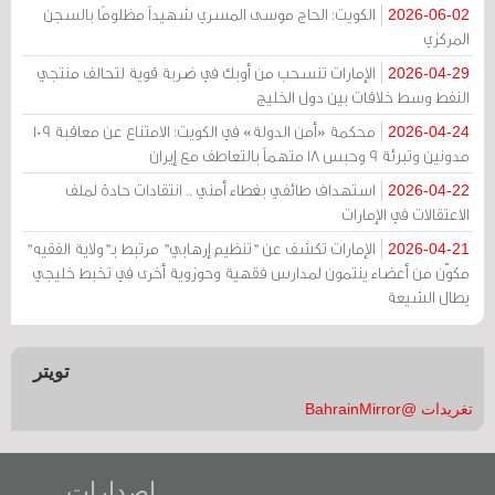
الكويت: الحاج موسى المسري شهيداً مظلومًا بالسجن
2026-06-02
المركزي
الإمارات تنسحب من أوبك في ضربة قوية لتحالف منتجي
2026-04-29
النفط وسط خلافات بين دول الخليج
محكمة «أمن الدولة» في الكويت: الامتناع عن معاقبة 109
2026-04-24
مدونين وتبرئة 9 وحبس 18 متهماً بالتعاطف مع إيران
استهداف طائفي بغطاء أمني .. انتقادات حادة لملف
2026-04-22
الاعتقالات في الإمارات
الإمارات تكشف عن "تنظيم إرهابي" مرتبط بـ"ولاية الفقيه"
2026-04-21
مكوّن من أعضاء ينتمون لمدارس فقهية وحوزوية أخرى في تخبط خليجي
يطال الشيعة
تويتر
تغريدات @BahrainMirror
إصدارات