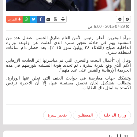
نسخة للطباعة
حفظ الموضوع
فيسبوك
تويتر
أرسل الى صديق
واتساب
المزيد
2015-07-29 - 6:00 ص
مرآة البحرين: أعلن رئيس الأمن العام طارق الحسن اعتقال عدد من
المشتبه بهم في حادثة تفجير سترة الذي أعلنت عن وقوعه وزارة
الداخلية صباح (الثلاثاء ٢٨ يوليو/ تموز ٢٠١٥)، بعد حصار دام ساعات
لمنطقة سترة.
وقال إن "أعمال البحث والتحري التي تم مباشرتها إثر الحادث الإرهابي
الآثم الذي وقع بقرية سترة ، تم تحديد هوية المشتبه بتورطهم في هذه
الجريمة الإرهابية والقبض على عدد منهم".
وتشكك جهات معارضة في حوادث العنف التي تعلن عنها الوزارة،
وتطالب بتشكيل لجان تحقيق مستقلة فيها، إلا أن الأخيرة ترفض
الاستجابة لمثل تلك الطلبات.
وزارة الداخلية
المعتقلين
تفجير سترة