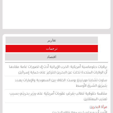
تقارير
ترجمات
اقتصاد
برقيات دبلوماسية أمريكية: الحرب الإيرانية أدت إلى تصورات عامة مفادها
أن الولايات المتحدة تخلت عن البحرين للتركيز على حماية إسرائيل
ساوث تشاينا مورنينغ بوست: الخلاف بين السعودية والإمارات يهدد
بتمزيق الشرق الأوسط
منظمة حقوقية تطالب بفرض عقوبات أمريكية على وزير بحريني بسبب
تعذيب المعتقلين
مرآة البحرين
الأمير أندرو وغسل سمعة نظام البحرين