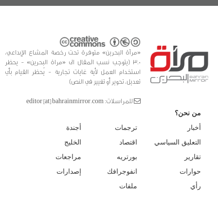
«مرآة البحرين» متوفرة تحت رخصة المشاع الإبداعي،
3.0 (يتوجب نسب المقال الى «مراة البحرين» - يحظر
استخدام العمل لأية غايات تجارية - يُحظر القيام بأي
تعديل، تحوير أو تغيير في النص)
للمراسلات: editor [at] bahrainmirror.com
من نحن؟
أخبار
ترجمات
أجندة
التعليق السياسي
اقتصاد
الخليج
تقارير
بورتريه
مراجعات
حوارات
انفوجرافك
إصدارات
رأي
ملفات