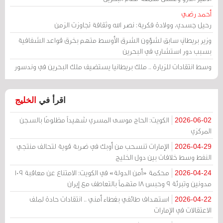
أحمد رضي
رحيل جسدي، وولادة فكرية: نصر الله وثقافة تجاوزت الزمن
وزير بريطاني سابق لشؤون الشرق الأوسط متهم بخرق قواعد الشفافية
بسبب دور استشاري في البحرين
وسط انتقادات للزيارة .. ملك بريطانيا يستضيف ملك البحرين في وندسور
اقرأ في
الخليج
الكويت: الحاج موسى المسري شهيداً مظلومًا بالسجن
2026-06-02
المركزي
الإمارات تنسحب من أوبك في ضربة قوية لتحالف منتجي
2026-04-29
النفط وسط خلافات بين دول الخليج
محكمة «أمن الدولة» في الكويت: الامتناع عن معاقبة 109
2026-04-24
مدونين وتبرئة 9 وحبس 18 متهماً بالتعاطف مع إيران
استهداف طائفي بغطاء أمني .. انتقادات حادة لملف
2026-04-22
الاعتقالات في الإمارات