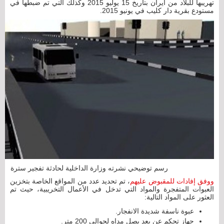
تهريبها للبلاد من ايران بتاريخ 15 يوليو 2015 وكذلك التي تم ضبطها في
مستودع بقرية دار كليب في يونيو 2015.
رسم توضيحي نشرته وزارة الداخلية لحادثة تفجير سترة
ووفق إفادات للمقبوض عليهم
، تم تحديد عدد من المواقع الخاصة بتخزين
العبوات المتفجرة والمواد التي تدخل في الأعمال التخريبية، حيث تم
العثور على المواد التالية:
عبوة ناسفة شديدة الانفجار.
جهاز تحكم عن بعد يصل مداه لحوالي 200 متر.