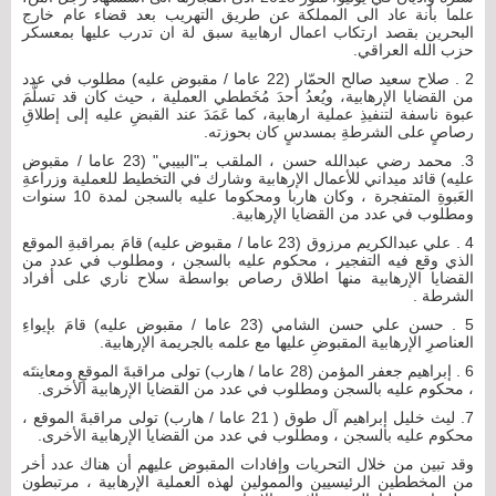
علما بأنة عاد الى المملكة عن طريق التهريب بعد قضاء عام خارج
البحرين بقصد ارتكاب اعمال ارهابية سبق لة ان تدرب عليها بمعسكر
حزب الله العراقي.
2 . صلاح سعيد صالح الحمّار (22 عاما / مقبوض عليه) مطلوب في عدد
من القضايا الإرهابية، ويُعدُ أحدَ مُخَططي العملية ، حيث كان قد تسلَّمَ
عبوة ناسفة لتنفيذِ عملية ارهابية، كما عَمَدَ عند القبضِ عليه إلى إطلاقِ
رصاصٍ على الشرطةِ بمسدسٍ كان بحوزته.
3. محمد رضي عبدالله حسن ، الملقب بـ"البيبي" (23 عاما / مقبوض
عليه) قائد ميداني للأعمال الإرهابية وشارك في التخطيط للعملية وزراعةِ
العَبوةِ المتفجرة ، وكان هاربا ومحكوما عليه بالسجن لمدة 10 سنوات
ومطلوب في عدد من القضايا الإرهابية.
4 . علي عبدالكريم مرزوق (23 عاما / مقبوض عليه) قامَ بمراقبةِ الموقع
الذي وقع فيه التفجير ، محكوم عليه بالسجن ، ومطلوب في عدد من
القضايا الإرهابية منها اطلاق رصاص بواسطة سلاح ناري على أفراد
الشرطة .
5 . حسن علي حسن الشامي (23 عاما / مقبوض عليه) قامَ بإيواءِ
العناصرِ الإرهابية المقبوضِ عليها مع علمه بالجريمة الإرهابية.
6 . إبراهيم جعفر المؤمن (28 عاما / هارب) تولى مراقبةَ الموقعِ ومعاينتَه
، محكوم عليه بالسجن ومطلوب في عدد من القضايا الإرهابية الأخرى.
7. ليث خليل إبراهيم آل طوق ( 21 عاما / هارب) تولى مراقبةَ الموقع ،
محكوم عليه بالسجن ، ومطلوب في عدد من القضايا الإرهابية الأخرى.
وقد تبين من خلال التحريات وإفادات المقبوض عليهم أن هناك عدد أخر
من المخططين الرئيسيين والممولين لهذه العملية الإرهابية ، مرتبطون