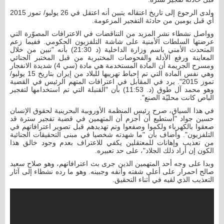
ولدى الرجوع إلى تاريخ اعتقاله يتبين أنه اعتقل في 26 يوليو/ تموز 2015
أي قبل يومين من حادثة التفجير المزعومة.
وواصل نشطاء نشر المزيد من التناقضات في الاعترافات المصوّرة التي
عرضتها السلطات الأمنية على شاشة التلفزيون الحكومي. ففيما زعم
المتحدث الأمني باسم وزارة الداخلية (د 21:30) بأنه "تبين من خلال
المعاينة ورفع الأدلة والفحوصات المختبرية من قبل المختبر الجنائي
ومسرح الجريمة أن المادة المستخدمة هي مادة (سي 4) شديدة الانفجار
وهي نفس المادة التي تم إحباط تهريبها للبلاد من إيران بتاريخ 15 يوليو/
تموز 2015". يرد في المقابل في اعترافات المتهم الرئيس في القضية
وهو محمد آل طوق (د. 11:53) بأن "القنبلة التي تم استخدامها لتفجير
الباص كانت محليّة الصنع".
في هذا السياق، صرح رئيس المنظمة الأوروبية البحرينية لحقوق الإنسان
حسين جواد "أستطيع أن أجزم أن المتهمين في قضية تفجير سترة قد
صعقوا بالكهرباء ولكموا وصفعوا وتم تهديدهم قبل تصوير اعترافاتهم في
التلفزيون". وأضاف بأن "ما شهدته شخصيا في مبنی التحقيقات الجنائية
من تعذيب وإهانات للمعتقلين يكفي للاعتراف بعدم وجود خالق هذا
الكون إن أراد ذلك الجلاد"، على حد تعبيره.
وبدا على وجه أحد المتهمين الذين جرى بث اعترافاتهم، وهو صلاح سعيد
صالح احمرار على أعلى شفته وأنفه وجبينه. وهو ما رده نشطاء إلى آثار
التعذيب الذي لقيه في أثناء التحقيق.