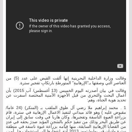
وقالت وزارة الداخلية البحرينية إنها ألقت القبض على عدد (5) من
العناصرِ التي وصفتها بـ"الإرهابيةِ" المتورطةِ بارتكابِ تفجيرِ سترة.
وقالت في بيان أصدرته اليوم الخميس (13 أغسطس/ آب 2015) بأن
أعمال البحث والتحري من قبل الأجهزة الأمنية المختصة أسفرت عن
تحديد هوية الجناة، وهم:
1 . محمد إبراهيم ملا رضي آل طوق الملقب بـ (المنكر) (24 عاما/
مقبوض عليه ) وهو قائد ميداني لتنفيذ الاعمال الإرهابية في سترة، قامَ
بزراعةِ العبوةِ الناسفة وتفجيرِها، وكان هاربا في وقت سابق إلى إيران
عن طريق البحر وذلك من تنفيذِ حكمٍ بالسَجنِ المؤبد صدرَ بحقه في عددٍ
من القضايا الإرهابيةِ السابقة، منها قيامه بزراعة عبوة ناسفة في منطقة
سترة واديان في يوليو/ تموز 2013 أدى انفجارها الى استشهاد رجل أمن،