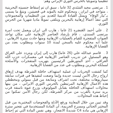
تنظيميا وتمويليا بالحرس الثوري الإيراني وهم:
1 . مرتضى مجيد السَنَدي 32 عاما ، سبق ان تم إسقاط جنسيته البحرينية
، متواجد في ايران ، ومحكوم عليه بالمؤبد في قضيتين، ويتبعُ ما يسمى
بـ"تيار الوفاء" ويمثلُ القيادةَ الدينيةَ للعديدِ من التنظيماتِ والمجموعاتِ
التي تنفذُ أعمالاً إرهابية بالبحرين ويتلقى تمويلا ماديا شهريا من الحرسِ
الثوري.
2 . علي أحمد العَنصَره 21 عاما ، هارب الى ايران ويعمل تحت امرة
مرتضى السندي، ، قامَ بإرشاد العناصر الإرهابية على مكان تواجد
العبوات المتفجرة للقيام بالعمليات الإرهابية ومنها حادث سترة الارهابي ،
علما أنه محكوم عليه بالسجن لمدة 10 سنوات ومطلوب بعدد من
القضايا الإرهابية.
3 . قاسم عبدالله علي (26 عاما) هارب إلى إيران ويتردد على العراق
وهو المسئول عن تدريب العناصر الإرهابية في معسكرات حزب الله
العراقي ، أحدِ المتورطين الرئيسيين بتهريب المتفجرات والأسلحة
لمملكة البحرين ومطلوب في عدد من القضايا الإرهابية.
كما كشفت التحريات أن عملية استهداف حافلة الشرطة بهدف إزهاق
ارواح رجال الأمن ليست جديدة وإنما وضعت لتنفيذها في فترات سابقة
سيناريوهات مختلفة، تحت اشراف ومتابعة من قبل ممولي ومخططي
هذه الاعمال الإرهابية المرتبطين بالحرس الثوري الايراني ، من بينها
محاولات استهداف الحافلة بقنابل المولوتوف وزرع عبوة ناسفة قرب
بريد سترة بالقرب من مركز الشرطة، لكن رجال الأمن تمكنوا من
إحباط هذه المحاولات.
وقد تبين من خلال المعاينة ورفع الأدلةِ والفحوصات المختبرية من قبل
المختبر الجنائي ومسرح الجريمة، أن المادةَ المستخدمةَ في تفجيرِ سترة
الإرهابي هي مادة C4 شديدةُ الانفجارِ، وهي نفس المادة التي تم إحباط