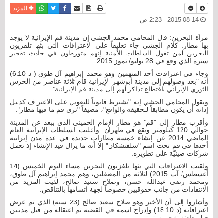
نسخة للطباعة
حفظ الموضوع
فيسبوك
تويتر
أرسل الى صديق
واتساب
المزيد
2015-08-14 - 2:23 ص
مرآة البحرين: قال المحامي محمد الجشي إن مدينة قم الإيرانية لا يوجد
بها مطار. كلام الجشي جاء تعليقاً على الاعترافات التي بثها تلفزيون
البحرين لمن تقول السلطات الأمنية إنهم متورطون في حادث تفجير
سترة الذي وقع في 28 يوليو/ تموز 2015.
وجاء في اعترافات أحد المتهمين وهو محمد إبراهيم آل طوق ( د 6:10)
أنه "بعد وصولهم إلى مدينة أبوشهر الإيرانية قام ثلاثة عناصر من الحرس
الثوري الإيراني باقتطاع تذاكر لهم إلى مدينة قم الإيرانية".
ويقول المحامي الجشي إنه "يشترط قانوناً للتعويل على الاعتراف كدليل
إدانة أن يكون مطابقاً للحقيقة والواقع"، مضيفاً "ترى قم ما فيها مطار".
وأقرب مطار إلى "قم" هو مطار الإمام الخميني الذي يبعد عن المدينة
حوالي 120 كيلومتر ويقع في طهران. وأعلنت السلطات الإيرانية العام
الماضي 2014 عن إنشاء خمسة مطارات جديدة في عدة مدن إيرانية
أحدها في قم تحت اسم "سلفتشكان" إلا أنه ما يزال قيد الإنشاء إذ تعمل
شركات صينيّة على تطويره.
ولقيت الاعترافات التي بثها تلفزيون البحرين مساء اليوم الخميس (14
أغسطس/ آب 2015) لثلاثة من المعتقلين، وهم محمد إبراهيم آل طوق،
ومحمد رضي عبدالله حسن، وصلاح سعيد صالح، لقيت المزيد من
الانتقادات من جانب حقوقيين خصوصاً لجهة اتسامها بالتناقض.
وأشاروا إلى أن الأخير وهو صلاح سعيد صالح (23 سنة) الذي تم عرض
اعترافاته (د 18:10) وإدراج اسمه في القضية تم اعتقاله من قبل مدنيين
قبل حادثة تفجير سترة.