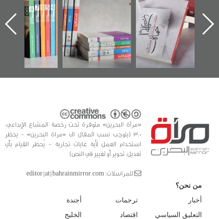
ر الأول عن
للوثائق البريطانية
تصدر حصاد
جدي
ام الدراز
يقدمه «مركز أوال»
الساحات 2019
عسكري
اث ساحة
في سلسلة من 5
«مرآ
 لمركز أوال
كتب
ات والتوثيق
«مرآة البحرين» متوفرة تحت رخصة المشاع الإبداعي،
3.0 (يتوجب نسب المقال الى «مراة البحرين» - يحظر
استخدام العمل لأية غايات تجارية - يُحظر القيام بأي
تعديل، تحوير أو تغيير في النص)
للمراسلات: editor [at] bahrainmirror.com
من نحن؟
أخبار
ترجمات
أجندة
التعليق السياسي
اقتصاد
الخليج