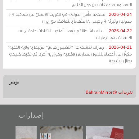
النفط وسط خلافات بين دول الخليج
محكمة «أمن الدولة» في الكويت: الامتناع عن معاقبة 109
2026-04-24
مدونين وتبرئة 9 وحبس 18 متهماً بالتعاطف مع إيران
استهداف طائفي بغطاء أمني .. انتقادات حادة لملف
2026-04-22
الاعتقالات في الإمارات
الإمارات تكشف عن "تنظيم إرهابي" مرتبط بـ"ولاية الفقيه"
2026-04-21
مكوّن من أعضاء ينتمون لمدارس فقهية وحوزوية أخرى في تخبط خليجي
يطال الشيعة
تويتر
تغريدات @BahrainMirror
إصدارات
لباب الأخير":
تصنيف موضوعي
"مرآة البحرين"
«وطن 