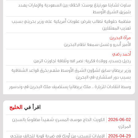
ساوث تشاينا مورنينغ بوست: الخلاف بين السعودية والإمارات يهدد
بتمزيق الشرق الأوسط
منظمة حقوقية تطالب بفرض عقوبات أمريكية على وزير بحريني بسبب
تعذيب المعتقلين
مرآة البحرين
الأمير أندرو وغسل سمعة نظام البحرين
أحمد رضي
رحيل جسدي، وولادة فكرية: نصر الله وثقافة تجاوزت الزمن
وزير بريطاني سابق لشؤون الشرق الأوسط متهم بخرق قواعد الشفافية
بسبب دور استشاري في البحرين
وسط انتقادات للزيارة .. ملك بريطانيا يستضيف ملك البحرين في وندسور
اقرأ في
الخليج
الكويت: الحاج موسى المسري شهيداً مظلومًا بالسجن
2026-06-02
المركزي
الإمارات تنسحب من أوبك في ضربة قوية لتحالف منتجي
2026-04-29