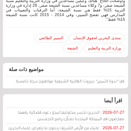
وأوضحت الحاج "هنالك وكيلين مساعدين في وزارة التربية والتعليم نسبة
الشيعة صفر، و7 وكلاء مساعدين نسبة الشيعة صفر، 28 إدارة في وزارة
التربية 15% فقط هي نسبة الشيعة، أما الترقيات والتعيينات في
المدارس فهي تفضح التمييز، وفي 2014 - 2015 كانت نسبة الشيعة
15% فقط".
منتدى البحرين لحقوق الإنسان
التمييز الطائفي
وزارة التربية والتعليم
الشيعة
مواضيع ذات صلة
في "ندوة التمييز" ببيروت: الغالبية الشيعية مواطنون درجة خامسة
اقرأ أيضا
البحرين تخسر محاولتها لمنع دعوى قضائية رفعها
2026-07-27
معارضون في المملكة المتحدة بشأن برامج التجسس
علماء من الأزهر الشريف يدينون ما يتعرض علماء البحرين
2026-07-27