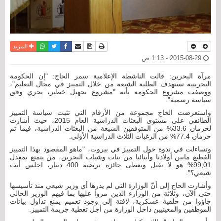
نسخة للطباعة
حفظ الموضوع
فيسبوك
تويتر
أرسل الى صديق
واتساب
المزيد
2015-08-29 - 1:13 ص
مرآة البحرين: قالت الناشطة الإعلامية سمر الحاج: "إن الحكومة
البحرينية تستهدف الطلبة الشيعة من خلال التمييز في مجال التعليم"،
ووصفت مشروع الحكومة بأنه "مشروع تجهيل خطير، يجري وفق
سياسة رسمية".
واستعرضت الحاج مجموعة من الأرقام التي تثبت سياسة التمييز
الطائفي على مستوى البعثات الدراسية العام 2015، حيث أشارت
لحرمان 33.6% من المتوفقين الشيعة من البعثات الدراسية، فيما تم
حرمان 77.4% من الرغبات الثلاث الدراسية الأولى.
وتساءلت في ندوة حول التمييز في بيروت، "ماهو المقصود بهذا التمييز
الفظيع مابين أولادنا وأبنائنا من بنات وشباب البحرين، من يتمتع بمعدل
99,01% هو لا يقبل ويعطى جائزة ترضية 400 دينار، اجلس أنت
شيعي؟".
وأشارت الحاج إلى أنّ الوزارة التي لم يدرها أي وزير شيعي منذ تأسيسها
حتى الآن، وثلاثة من الوزارء الذين مروا عليها بما فيهم الوزير الحالي
جاؤوا من خلفية عسكرية، لافتة إلى وجود تعميم يمنع تداول بيانات
الموظفين والمعينيين داخل الوزارة من أجل تغطية جريمة التمييز.