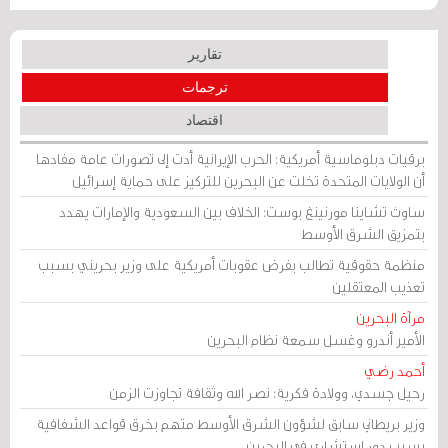
تقارير
ترجمات
اقتصاد
برقيات دبلوماسية أمريكية: الحرب الإيرانية أدت إلى تصورات عامة مفادها
أن الولايات المتحدة تخلت عن البحرين للتركيز على حماية إسرائيل
ساوث تشاينا مورنينغ بوست: الخلاف بين السعودية والإمارات يهدد
بتمزيق الشرق الأوسط
منظمة حقوقية تطالب بفرض عقوبات أمريكية على وزير بحريني بسبب
تعذيب المعتقلين
مرآة البحرين
الأمير أندرو وغسل سمعة نظام البحرين
أحمد رضي
رحيل جسدي، وولادة فكرية: نصر الله وثقافة تجاوزت الزمن
وزير بريطاني سابق لشؤون الشرق الأوسط متهم بخرق قواعد الشفافية
بسبب دور استشاري في البحرين