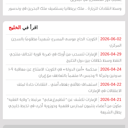
وسط انتقادات للزيارة .. ملك بريطانيا يستضيف ملك البحرين في وندسور
اقرأ في
الخليج
الكويت: الحاج موسى المسري شهيداً مظلومًا بالسجن
2026-06-02
المركزي
الإمارات تنسحب من أوبك في ضربة قوية لتحالف منتجي
2026-04-29
النفط وسط خلافات بين دول الخليج
محكمة «أمن الدولة» في الكويت: الامتناع عن معاقبة 109
2026-04-24
مدونين وتبرئة 9 وحبس 18 متهماً بالتعاطف مع إيران
استهداف طائفي بغطاء أمني .. انتقادات حادة لملف
2026-04-22
الاعتقالات في الإمارات
الإمارات تكشف عن "تنظيم إرهابي" مرتبط بـ"ولاية الفقيه"
2026-04-21
مكوّن من أعضاء ينتمون لمدارس فقهية وحوزوية أخرى في تخبط خليجي
يطال الشيعة