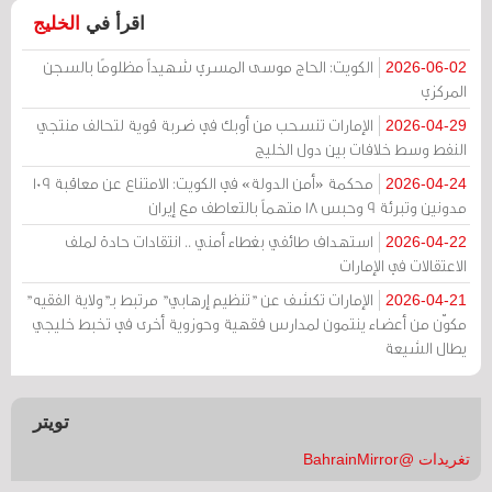
اقرأ في
الخليج
الكويت: الحاج موسى المسري شهيداً مظلومًا بالسجن
2026-06-02
المركزي
الإمارات تنسحب من أوبك في ضربة قوية لتحالف منتجي
2026-04-29
النفط وسط خلافات بين دول الخليج
محكمة «أمن الدولة» في الكويت: الامتناع عن معاقبة 109
2026-04-24
مدونين وتبرئة 9 وحبس 18 متهماً بالتعاطف مع إيران
استهداف طائفي بغطاء أمني .. انتقادات حادة لملف
2026-04-22
الاعتقالات في الإمارات
الإمارات تكشف عن "تنظيم إرهابي" مرتبط بـ"ولاية الفقيه"
2026-04-21
مكوّن من أعضاء ينتمون لمدارس فقهية وحوزوية أخرى في تخبط خليجي
يطال الشيعة
تويتر
تغريدات @BahrainMirror