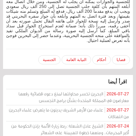
للجنسية والجوازات يمكنه أن يجلب له الجنسية، ومن خلال اتصال معه
أبلغه المتهم بأن كلفة جلب الجنسية تصل إلى 250 ألف ريال سعودي
ويجب أن يدفع مقدماً 200 ألف ريال، فدفع له المبلغ وتسلم منه شيكات
بقيمتها، وبعد فترة اتصل به المتهم وأبلغه بأن جواز سفره البحريني قد
صدر وأرسل إليه نسخة للجواز على هاتفه النقال تحمل صورته بعد أن
أخفى رقمه، مبرراً ذلك بأنه؛ ضمانة لعدم استخراج الجواز قبل سداد
باقي المبلغ، كما أرسل إليه صورة رسالة من الديوان الملكي تفيد
بالموافقة على منحه الجنسية البحرينية، وعندما حضر إلى البحرين فوجئ
بأنه تعرض لعملية احتيال.
قضايا
أحكام
النيابة العامة
الجنسية
اقرأ أيضا
البحرين تخسر محاولتها لمنع دعوى قضائية رفعها
2026-07-27
معارضون في المملكة المتحدة بشأن برامج التجسس
علماء من الأزهر الشريف يدينون ما يتعرض علماء البحرين
2026-07-27
من انتهاكات
الشيخ عادل الشعلة: ربط زيارة الأئمة بإذن الحكومة من
2026-07-24
أكبر المحرمات.. ومنعها خطوة للهيمنة على الشعائر