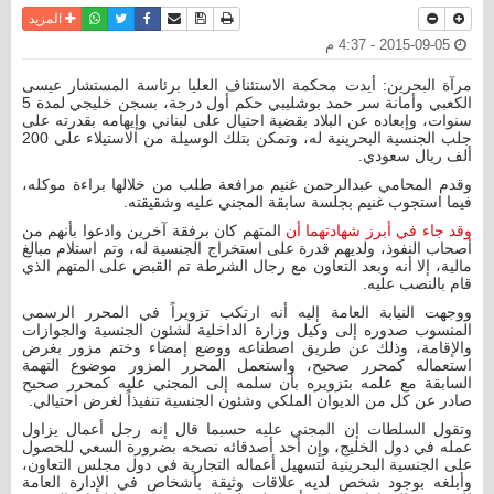
نسخة للطباعة
حفظ الموضوع
فيسبوك
تويتر
أرسل الى صديق
واتساب
المزيد
2015-09-05 - 4:37 م
مرآة البحرين: أيدت محكمة الاستئناف العليا برئاسة المستشار عيسى
الكعبي وأمانة سر حمد بوشليبي حكم أول درجة، بسجن خليجي لمدة 5
سنوات، وإبعاده عن البلاد بقضية احتيال على لبناني وإيهامه بقدرته على
جلب الجنسية البحرينية له، وتمكن بتلك الوسيلة من الاستيلاء على 200
ألف ريال سعودي.
وقدم المحامي عبدالرحمن غنيم مرافعة طلب من خلالها براءة موكله،
فيما استجوب غنيم بجلسة سابقة المجني عليه وشقيقته.
وقد جاء في أبرز شهادتهما أن
المتهم كان برفقة آخرين وادعوا بأنهم من
أصحاب النفوذ، ولديهم قدرة على استخراج الجنسية له، وتم استلام مبالغ
مالية، إلا أنه وبعد التعاون مع رجال الشرطة تم القبض على المتهم الذي
قام بالنصب عليه.
ووجهت النيابة العامة إليه أنه ارتكب تزويراً في المحرر الرسمي
المنسوب صدوره إلى وكيل وزارة الداخلية لشئون الجنسية والجوازات
والإقامة، وذلك عن طريق اصطناعه ووضع إمضاء وختم مزور بغرض
استعماله كمحرر صحيح، واستعمل المحرر المزور موضوع التهمة
السابقة مع علمه بتزويره بأن سلمه إلى المجني عليه كمحرر صحيح
صادر عن كل من الديوان الملكي وشئون الجنسية تنفيذاً لغرض احتيالي.
وتقول السلطات إن المجني عليه حسبما قال إنه رجل أعمال يزاول
عمله في دول الخليج، وإن أحد أصدقائه نصحه بضرورة السعي للحصول
على الجنسية البحرينية لتسهيل أعماله التجارية في دول مجلس التعاون،
وأبلغه بوجود شخص لديه علاقات وثيقة بأشخاص في الإدارة العامة