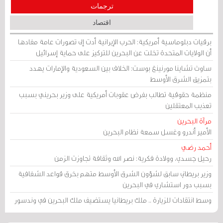
ترجمات
اقتصاد
برقيات دبلوماسية أمريكية: الحرب الإيرانية أدت إلى تصورات عامة مفادها
أن الولايات المتحدة تخلت عن البحرين للتركيز على حماية إسرائيل
ساوث تشاينا مورنينغ بوست: الخلاف بين السعودية والإمارات يهدد
بتمزيق الشرق الأوسط
منظمة حقوقية تطالب بفرض عقوبات أمريكية على وزير بحريني بسبب
تعذيب المعتقلين
مرآة البحرين
الأمير أندرو وغسل سمعة نظام البحرين
أحمد رضي
رحيل جسدي، وولادة فكرية: نصر الله وثقافة تجاوزت الزمن
وزير بريطاني سابق لشؤون الشرق الأوسط متهم بخرق قواعد الشفافية
بسبب دور استشاري في البحرين
وسط انتقادات للزيارة .. ملك بريطانيا يستضيف ملك البحرين في وندسور