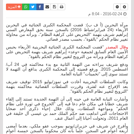
نسخة للطباعة
حفظ الموضوع
فيسبوك
تويتر
أرسل الى صديق
واتساب
المزيد
2016-02-24 - 8:04 م
مرآة البحرين (أ ف ب): قضت المحكمة الكبرى الجنائية في البحرين
الأربعاء (24 فبراير/شباط 2016) بالسجن سنة بحق المعارض السني
إبراهيم شريف بتهمة "التحريض على كراهية النظام"، وبرأته من محاولة
تغيير نظام الحكم "بالقوة"، بحسب مصدر قضائي.
وقال المصدر
"قضت المحكمة الكبرى الجنائية البحرينية الأربعاء بحبس
الأمين العام السابق لجمعية «وعد» إبراهيم شريف بتهمة التحريض على
كراهية النظام وبرأته من الترويج لتغيير نظام الحكم بالقوة".
ودفع شريف ببراءته من التهمة الثانية مع بدء محاكمته في 24 آب/
اغسطس 2015. ورفع قضيته إلى المحكمة الكبرى بدافع أن التهمة لا
تستند سوى إلى "تخمينات" النيابة العامة.
وكانت السلطات البحرينية أعادت في تموز/يوليو 2015 توقيف شريف
بعد الإفراج عنه لفترة، وقررت السلطات القضائية محاكمته بتهمة
"الترويج لتغيير نظام الحكم بالقوة".
وأشارت النيابة العامة في حينه إلى أن التهمة الجديدة تستند إلى إلقاء
شريف خطابا في مكان عام دعا فيه إلى "الخروج في ثورة على نظام
الحكم" ومواجهة السلطات، وذلك خلال إحياء ذكرى أحد ضحايا
الاحتجاجات التي اندلعت ضد حكم الملك حمد بن عيسى آل خليفة في
العام 2011، وتحولت أحيانا إلى أعمال عنف.
وأفرج عن شريف في حزيران/يونيو بموجب عفو ملكي، بعدما أمضى
أربعة أعوام في السجن، علما بأنه كان محكوما بالسجن خمسة أعوام