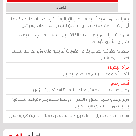
اقتصاد
برقيات دبلوماسية أمريكية: الحرب الإيرانية أدت إلى تصورات عامة مفادها
أن الولايات المتحدة تخلت عن البحرين للتركيز على حماية إسرائيل
ساوث تشاينا مورنينغ بوست: الخلاف بين السعودية والإمارات يهدد
بتمزيق الشرق الأوسط
منظمة حقوقية تطالب بفرض عقوبات أمريكية على وزير بحريني بسبب
تعذيب المعتقلين
مرآة البحرين
الأمير أندرو وغسل سمعة نظام البحرين
أحمد رضي
رحيل جسدي، وولادة فكرية: نصر الله وثقافة تجاوزت الزمن
وزير بريطاني سابق لشؤون الشرق الأوسط متهم بخرق قواعد الشفافية
بسبب دور استشاري في البحرين
وسط انتقادات للزيارة .. ملك بريطانيا يستضيف ملك البحرين في وندسور
اقرأ في
الخليج