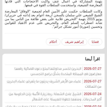
بتهمة المشاركة في أعمال عنف واكبت الاحتجاجات التي قادتها
المعارضة الشيعية، واستخدمت السلطات القوة في قمعها.
وكانت السلطات حكمت على الأمين العام لجمعية "الوفاق" المعارضة
الشيخ الشيعي علي سلمان بالسجن أربعة اعوام بعد إدانته في حزيران/
يونيو 2015 بتهمة "التحريض علانية على بغض طائفة من الناس بما من
شأنه اضطراب السلم العام، والتحريض على عدم الانقياد للقوانين
وتحسين (صورة) أمور تشكل جرائم".
قضايا
إبراهيم شريف
أحكام
اقرأ أيضا
البحرين تخسر محاولتها لمنع دعوى قضائية رفعها
2026-07-27
معارضون في المملكة المتحدة بشأن برامج التجسس
علماء من الأزهر الشريف يدينون ما يتعرض علماء البحرين
2026-07-27
من انتهاكات
الشيخ عادل الشعلة: ربط زيارة الأئمة بإذن الحكومة من
2026-07-24
أكبر المحرمات.. ومنعها خطوة للهيمنة على الشعائر
وول ستريت جورنال: البحرين نفذت غارات جوية سرية داخل
2026-07-24