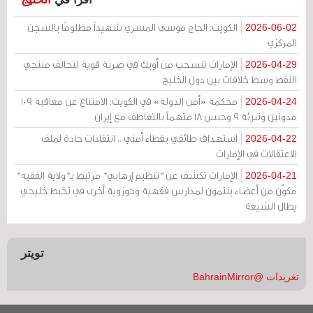
الكويت: الحاج موسى المسري شهيداً مظلومًا بالسجن
2026-06-02
المركزي
الإمارات تنسحب من أوبك في ضربة قوية لتحالف منتجي
2026-04-29
النفط وسط خلافات بين دول الخليج
محكمة «أمن الدولة» في الكويت: الامتناع عن معاقبة 109
2026-04-24
مدونين وتبرئة 9 وحبس 18 متهماً بالتعاطف مع إيران
استهداف طائفي بغطاء أمني .. انتقادات حادة لملف
2026-04-22
الاعتقالات في الإمارات
الإمارات تكشف عن "تنظيم إرهابي" مرتبط بـ"ولاية الفقيه"
2026-04-21
مكوّن من أعضاء ينتمون لمدارس فقهية وحوزوية أخرى في تخبط خليجي
يطال الشيعة
تويتر
تغريدات @BahrainMirror