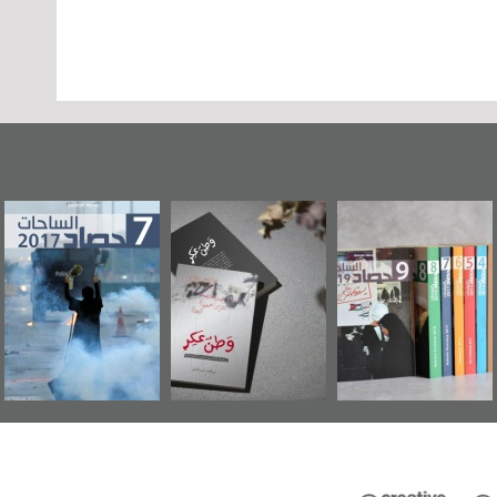
وطن عكر» رواية
حصاد 2017
عاشوراء البحرين...
جديدة لمعتقل
ويكيليكس السفارة
سكري تصدر عن
الأمريكية
«مرآة البحرين»