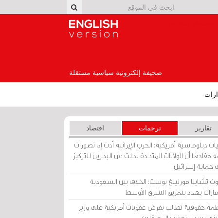
English Version
صحيفة إلكترونية سياسية مستقلة
رات
تقارير
ترجمات
اقتصاد
ات دبلوماسية أمريكية: الحرب الإيرانية أدت إلى تصورات
 مفادها أن الولايات المتحدة تخلت عن البحرين للتركيز
 حماية إسرائيل
ث تشاينا مورنينغ بوست: الخلاف بين السعودية
إمارات يهدد بتمزيق الشرق الأوسط
مة حقوقية تطالب بفرض عقوبات أمريكية على وزير
يني بسبب تعذيب المعتقلين