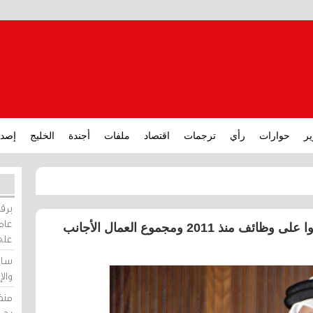
ير
حوارات
رأي
ترجمات
اقتصاد
ملفات
أجندة
الخليج
إصدا
برقي
عامة
وزير المالية: أكثر من 100 ألف أجنبي حصلوا على وظائف منذ 2011 ومجموع العمال الأجانب
على
ساو
وال
منظ
بحر