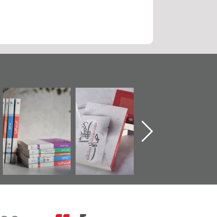
ماة الباب الأخير":
تصنيف موضوعي
"مرآة البحرين"
«
لإصدار الأول عن
للوثائق البريطانية
تصدر حصاد
اعتصام الدراز
يقدمه «مركز أوال»
الساحات 2019
ع
وأحداث ساحة
في سلسلة من 5
لفداء لمركز أوال
كتب
دراسات والتوثيق