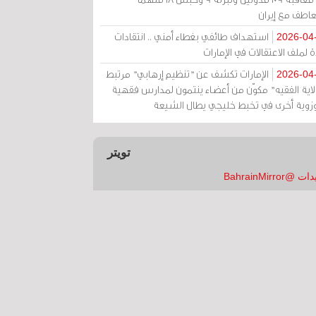
عاطف مع إيران
استهداف طائفي بغطاء أمني .. انتقادات
2026-04
 لملف الاعتقالات في الإمارات
الإمارات تكشف عن "تنظيم إرهابي" مرتبط
2026-04
ولاية الفقيه" مكوّن من أعضاء ينتمون لمدارس فقهية
زوية أخرى في تخبط خليجي يطال الشيعة
تويتر
 @BahrainMirror