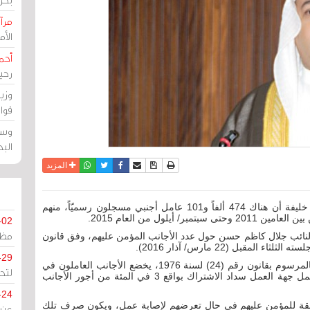
مرآة
الأ
أحم
رحي
وزي
قوا
وسط
الب
نسخة للطباعة
حفظ الموضوع
فيسبوك
تويتر
أرسل الى صديق
واتساب
المزيد
مرآة البحرين: كشف وزير المالية أحمد بن محمد آل خليفة أن هناك 474 ألفاً و101 عامل أجنبي مسجلون رسميّاً، منهم
-02
مظل
النائب جلال كاظم حسن حول عدد الأجانب المؤمن عليهم، وفق قانون
قبل (22 مارس/ آذار 2016).
-29
وأفاد «طبقا لأحكام قانون التأمين الاجتماعي الصادر بالمرسوم بقانون رقم (24) لسنة 1976، يخضع الأجانب العاملون في
لتح
مملكة البحرين لفرع التأمين ضد إصابات العمل، وتتحمل جهة العمل سداد الاشتراك بواقع 3 في المئة من أجور الأجانب
-24
حقة للمؤمن عليهم في حال تعرضهم لإصابة عمل، ويكون صرف تلك