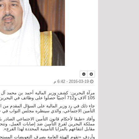
2016-03-19 - 6:42 م
105 آلاف و712 أجنبيّاً حصلوا على وظائف في البحرين بين العامين 2011 وحتى سبتمبر/ أيلول من العام 2015.
جاء ذلك في رد وزير المالية على السؤال المقدم من 
التأمين الاجتماعي، والذي سينظره مجلس النواب في جلسته الثلثاء الم
مقابل انتفاعهم بالمزايا التأمينية المحددة لهذا الفرع».
وأردف «تقوم الهيئة العامة بصرف التعويضات المست