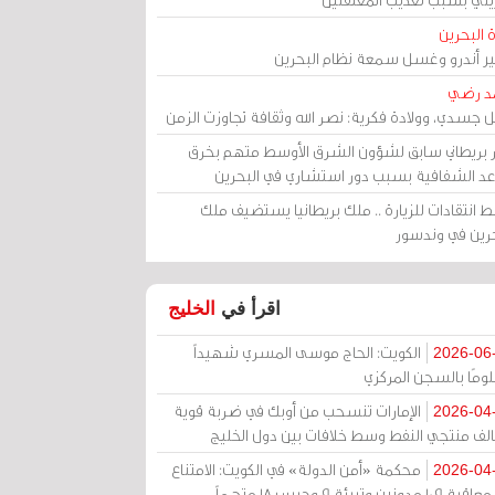
 البحرين
مير أندرو وغسل سمعة نظام البحرين
د رضي
ل جسدي، وولادة فكرية: نصر الله وثقافة تجاوزت الزمن
ر بريطاني سابق لشؤون الشرق الأوسط متهم بخرق
عد الشفافية بسبب دور استشاري في البحرين
 انتقادات للزيارة .. ملك بريطانيا يستضيف ملك
حرين في وندسور
اقرأ في
الخليج
الكويت: الحاج موسى المسري شهيداً
2026-06
ومًا بالسجن المركزي
الإمارات تنسحب من أوبك في ضربة قوية
2026-04
الف منتجي النفط وسط خلافات بين دول الخليج
محكمة «أمن الدولة» في الكويت: الامتناع
2026-04
عن معاقبة 109 مدونين وتبرئة 9 وحبس 18 متهماً