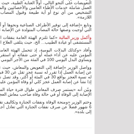
التعويضات على النحو التالي، أولاً العناية الطبية، حيث 
العمل شاملة خدمات الأطباء العامين والأخصائيين و
التشخيص من أي نوع أو أية طبيعة وقبول المصاب في
اللازمة».
وتابع «إضافة إلى توفير الأطراف الصناعية ونحوها أو 
التي أوجبت وصفها حالة المصاب المتولدة عن الإصابة ثم
وأكمل وزير المالية
«كما تلتزم الهيئة العامة بنفقات
المستشفى أو عيادة الطبيب... الخ، حيث يتلقى العلاج ا
وأفاد «وكذلك البدلات اليومية، إذ تتحمل الهيئة ا
المؤمن عليه عن أداء عمله أو حتى شفائه أو استقرار
ويساوي البدل اليومي 100 في المئة من الأجر اليومي للمصاب».
وواصل الوزير «إضافة إلى التعويض والمعاش، حيث تص
عن إص
إذا نشأ عن إصابة العمل عجز كلي أو وفاة المؤمن عليه
وبيّن أنه «يستمر صرف المعاش طوال فترة حياة المؤ
الإصابة إلى الوفاة أو في حالة وفاة صاحب معاش العج
وختم الوزير «ومنحة الوفاة ونفقات الجنازة وتكاليف نقل
إلى بلده».