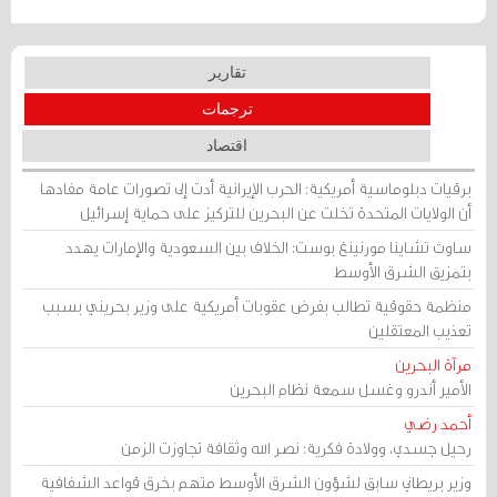
تقارير
ترجمات
اقتصاد
برقيات دبلوماسية أمريكية: الحرب الإيرانية أدت إلى تصورات عامة مفادها
أن الولايات المتحدة تخلت عن البحرين للتركيز على حماية إسرائيل
ساوث تشاينا مورنينغ بوست: الخلاف بين السعودية والإمارات يهدد
بتمزيق الشرق الأوسط
منظمة حقوقية تطالب بفرض عقوبات أمريكية على وزير بحريني بسبب
تعذيب المعتقلين
مرآة البحرين
الأمير أندرو وغسل سمعة نظام البحرين
أحمد رضي
رحيل جسدي، وولادة فكرية: نصر الله وثقافة تجاوزت الزمن
وزير بريطاني سابق لشؤون الشرق الأوسط متهم بخرق قواعد الشفافية