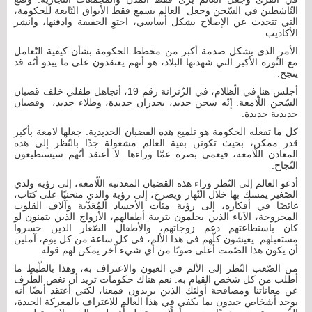
النّاشطين في السّجن وجعل العالم يسمع فقط الأبواق التّابعة للحكومة،
التي تتحدث عن الإصلاح بشكل أساسي، احتوِ الحقيقة وادفنها، وانشر
الأكاذيب.
الأمر الذي يشكل صدمة أكبر من مخطط الحكومة بشأن كيفية التّعامل
مع الثّورة الأكبر التي شهدتها البلاد، هو أنهم يعتقدون على ما يبدو أنّه قد
ينجح.
أجلس هنا في الّظلام، في الزّنزانة رقم 19، أتجاهل طفلي خلف قضبان
السّجن اللّامعة. إنّه سجن جديد، بجدران جديدة، وطلاء جديد، وقضبان
حديدية جديدة.
كل ما تفعله الحكومة هو تلميع هذه القضبان الحديدية. جعلها لامعة بأكبر
قدر ممكن، بحيث تكونن بقية العالم مشغولة جدًا بالنّظر إلى هذه
المعادن اللّامعة، فيعمى بصره عمّا وراءها. لا أعتقد أنّهم سيستطيعون
النّجاح.
أدعو العالم إلى النّظر وراء هذه القضبان المعدنية اللّامعة، إلى رؤية ولدي
الصّغير يمسك بها خلال النّهار ويصرخ، إلى رؤية والدي منحنيًا على كتاب،
غائصًا في أفكاره، إلى رؤية مئات الأجساد المُعَذّبة وآلاف القلوب
المجروحة، الآباء الذين يحلمون بتربية أطفالهم، الأزواج الذين يتمنون لو
كان باستطاعتهم دعم زوجاتهم، والأطفال الصّغار الذين خسروا
مستقبلهم. يعيشون كلّهم في هذا الألم، في كل ساعة من كل يوم، آملين
أن يكون هذا الصّمت أعلى صوتًا من أي شيء آخر يمكن لهم قوله.
من الصّعب النّظر إلى الألم في العيون والاعتراف به، وهذا بالظّبط ما
أطلب من كل شخص القيام به. نعم هناك حكومات تريد أن تغض الطّرف
عن معاناتنا ومصافحة أولئك الذين يريدون قمعنا، لكني أعتقد أيضًا أنه
يوجد أشخاص جيدون بما يكفي في هذا العالم للاعتراف بالمعركة الجيدة،