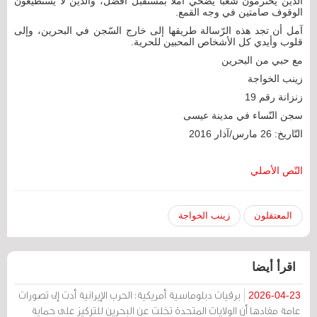
الذّين يحترمون شعبًا يضحي أملًا بمستقبل أفضل، والذين لا يستطيعون
الوقوف صامتين في وجه القمع.
آمل أن تجد هذه الرّسالة طريقها إلى خارج السّجن في البحرين، وإلى
قلوب وأيدي كل الأشخاص المحبين للحرية.
مع حبي من البحرين
زينب الخواجة
زنزانة رقم 19
سجن النّساء في مدينة عيسى
التّاريخ: 26 مارس/آذار 2016
النّص الأصلي
المعتقلون
زينب الخواجة
اقرأ أيضا
برقيات دبلوماسية أمريكية: الحرب الإيرانية أدت إلى تصورات
2026-04-23
عامة مفادها أن الولايات المتحدة تخلت عن البحرين للتركيز على حماية