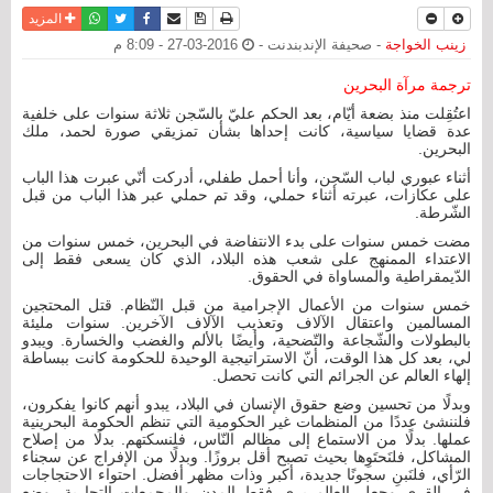
نسخة للطباعة
حفظ الموضوع
فيسبوك
تويتر
أرسل الى صديق
واتساب
المزيد
زينب الخواجة
- صحيفة الإندبندنت -
2016-03-27 - 8:09 م
ترجمة مرآة البحرين
اعتُقِلت منذ بضعة أيّام، بعد الحكم عليّ بالسّجن ثلاثة سنوات على خلفية
عدة قضايا سياسية، كانت إحداها بشأن تمزيقي صورة لحمد، ملك
البحرين.
أثناء عبوري لباب السّجن، وأنا أحمل طفلي، أدركت أنّي عبرت هذا الباب
على عكازات، عبرته أثناء حملي، وقد تم حملي عبر هذا الباب من قبل
الشّرطة.
مضت خمس سنوات على بدء الانتفاضة في البحرين، خمس سنوات من
الاعتداء الممنهج على شعب هذه البلاد، الذي كان يسعى فقط إلى
الدّيمقراطية والمساواة في الحقوق.
خمس سنوات من الأعمال الإجرامية من قبل النّظام. قتل المحتجين
المسالمين واعتقال الآلاف وتعذيب الآلاف الآخرين. سنوات مليئة
بالبطولات والشّجاعة والتّضحية، وأيضًا بالألم والغضب والخسارة. ويبدو
لي، بعد كل هذا الوقت، أنّ الاستراتيجية الوحيدة للحكومة كانت ببساطة
إلهاء العالم عن الجرائم التي كانت تحصل.
وبدلًا من تحسين وضع حقوق الإنسان في البلاد، يبدو أنهم كانوا يفكرون،
فلننشئ عددًا من المنظمات غير الحكومية التي تنظم الحكومة البحرينية
عملها. بدلًا من الاستماع إلى مظالم النّاس، فلنسكتهم. بدلًا من إصلاح
المشاكل، فلنَحتَوِها بحيث تصبح أقل بروزًا. وبدلًا من الإفراج عن سجناء
الرّأي، فلنَبنِ سجونًا جديدة، أكبر وذات مظهر أفضل. احتواء الاحتجاجات
في القرى وجعل العالم يرى فقط المدن والمجمعات التجارية. وضع