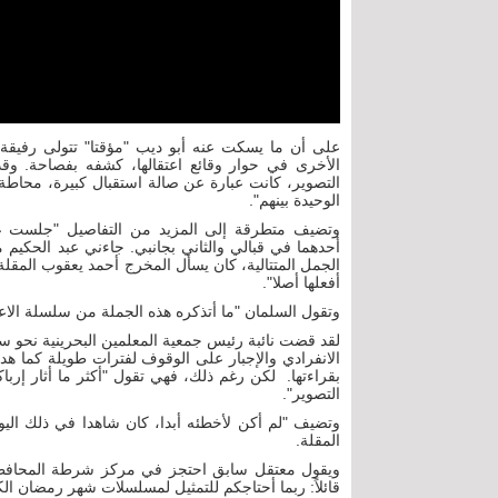
على أن ما يسكت عنه أبو ديب "مؤقتا" تتولى رفيقة 
الأخرى في حوار وقائع اعتقالها، كشفه بفصاحة. و
التصوير، كانت عبارة عن صالة استقبال كبيرة، محاطة ب
الوحيدة بينهم".
وتضيف متطرقة إلى المزيد من التفاصيل "جلست ع
أحدهما في قبالي والثاني بجانبي. جاءني عبد الحكيم
الجمل المتتالية، كان يسأل المخرج أحمد يعقوب المقلة،
أفعلها أصلا".
وتقول السلمان "ما أتذكره هذه الجملة من سلسلة الاعترا
لقد قضت نائبة رئيس جمعية المعلمين البحرينية نحو
الانفرادي والإجبار على الوقوف لفترات طويلة كما هد
بقراءتها. لكن رغم ذلك، فهي تقول "أكثر ما أثار إ
التصوير".
وتضيف "لم أكن لأخطئه أبدا، كان شاهدا في ذلك اليوم
المقلة.
قائلاً: ربما أحتاجكم للتمثيل لمسلسلات شهر رمضان الك