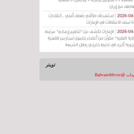
عاطف مع إيران
استهداف طائفي بغطاء أمني .. انتقادات
2026-04
 لملف الاعتقالات في الإمارات
الإمارات تكشف عن "تنظيم إرهابي" مرتبط
2026-04
ولاية الفقيه" مكوّن من أعضاء ينتمون لمدارس فقهية
زوية أخرى في تخبط خليجي يطال الشيعة
تويتر
 @BahrainMirror