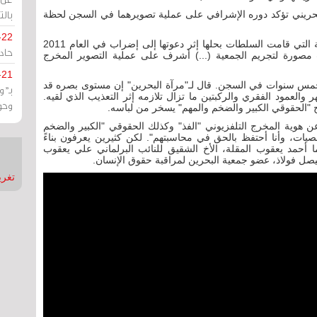
بالت
لبحريني تؤكد دوره الإشرافي على عملية تصويرهما في السجن لحظة
-22
ويقول مهدي أبو ديب رئيس جمعية المعلمين البحرينية التي قامت السلطات بحلها إثر دعوتها إلى إضراب في العام 2011
حادة
مصورة لتجريم الجمعية (...) أشرف على عملية التصوير المخرج
-21
 خمس سنوات في السجن. قال لـ"مرآة البحرين" إن مستوى بصره قد
بـ"
ر والعمود الفقري والركبتين ما تزال تلازمه إثر التعذيب الذي لقيه.
وحو
اح "الحقوقي الكبير والضخم والمهم" يسخر من لباسه.
ن هوية المخرج التلفزيوني "الفذ" وكذلك الحقوقي "الكبير والضخم
صيات، وأنا أحتفظ بالحق في محاسبتهم". لكن كثيرين يعرفون بناءً
دات متواترة لمعتقلين منذ العام 2011 أنهما أحمد يعقوب المقلة، الأخ الشقيق للنائب البرلماني علي يعقوب
فيصل فولاذ، عضو جمعية البحرين لمراقبة حقوق الإنسان.
تغريدات