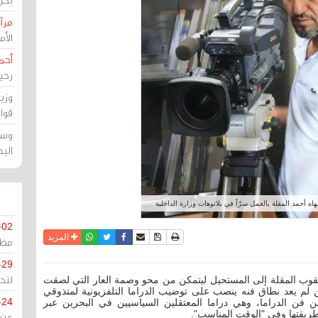
مرآة
الأ
أحم
رحي
وزي
قوا
وسط
الب
اه أحمد المقلة بالعمل سرّاً في بلاتوهات وزارة الداخلية
-02
نسخة للطباعة
حفظ الموضوع
فيسبوك
تويتر
أرسل الى صديق
واتساب
المزيد
مظل
-29
لتح
عقوب المقلة إلى المستحيل ليتمكن من محو وصمة العار التي لصقت
لم يعد نطاق فنه ينصب على توضيب الدراما التلفزيونية لمتذوقي
-24
ن الدراما، وهي دراما المعتقلين السياسيين في البحرين عبر
طريقتها وفي "الوقت المناسب".