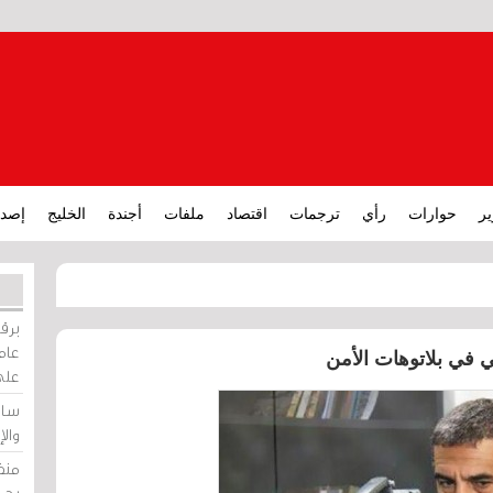
ير
حوارات
رأي
ترجمات
اقتصاد
ملفات
أجندة
الخليج
إصدا
برقي
عامة
ي في بلاتوهات الأمن
على
ساو
وال
منظ
بحر