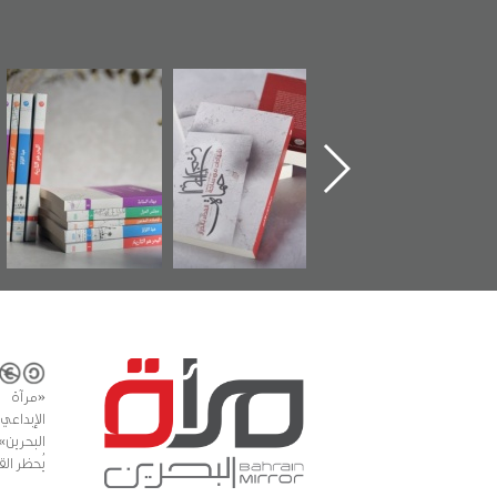
ماة الباب الأخير":
تصنيف موضوعي
"مرآة البحرين"
«
لإصدار الأول عن
للوثائق البريطانية
تصدر حصاد
اعتصام الدراز
يقدمه «مركز أوال»
الساحات 2019
ع
وأحداث ساحة
في سلسلة من 5
لفداء لمركز أوال
كتب
دراسات والتوثيق
«مرآة 
البحرين»
يُحظر الق