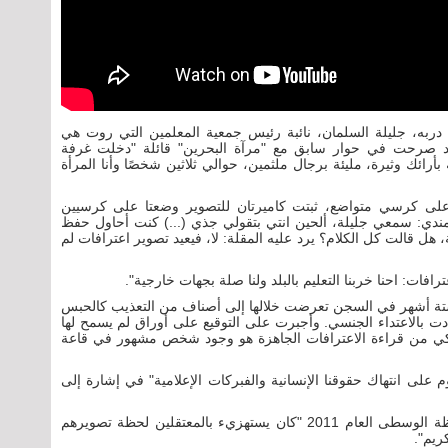
دربه، جليلة السلمان، نائبة رئيس جمعية المعلمين التي روت هي
قد صرحت في حوار سابق مع "مرآة البحرين" قائلة "دخلت غرفة
أرائك وثيرة، مليئة برجال ملثمين، حوالي ثلاثين شخصًا وأنا المرأة
لى كرسي متواضع، ثبتت كاميرتان للتصوير وضعتا على كرسيين
 مندي: سمعي جليلة، ألحين انتي بتقولي جذي (...) كنت أحاول حفظ
 هل قالت كل الكلام؟ يرد عليه المقلة: لا، فيعيد تصوير اعترافات لم
فات: احنا خربنا التعليم بالبلد ولنا صلة بجهات خارجية".
 ستة أشهر في السجن تعرضت خلالها إلى أصناف من التعذيب كالحبس
دت بالاعتداء الجنسي. وأجبرت على التوقيع على أوراق لم يسمح لها
رباكي من قراءة الاعترافات الجاهزة هو وجود شخص مشهور في قاعة
 على انتهاك حقوقنا الإنسانية والفبركات الإعلامية" في إشارة إلى
ويقول معتقل سابق احتجز في مركز شرطة المحافظة الوسطى العام 2011 "كان يستهزيء بالمعتقلين لحظة تصويرهم
ريم".