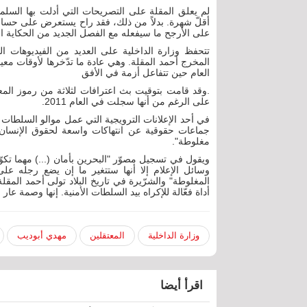
لم يعلق المقلة على التصريحات التي أدلت بها السل
أقلّ شهرة. بدلاً من ذلك، فقد راح يستعرض على حسابه 
على الأرجح ما سيفعله مع الفصل الجديد من الحكاية
المخرج أحمد المقلة. وهي عادة ما تدّخرها لأوقات مع
العام حين تتفاعل أزمة في الأفق
على الرغم من أنها سجلت في العام 2011.
جماعات حقوقية عن انتهاكات واسعة لحقوق الإنسان ف
مغلوطة".
ويقول في تسجيل مصوّر "البحرين بأمان (...) مهما ت
وسائل الإعلام إلا أنها ستتغير ما إن يضع رجله على
المغلوطة" والشرّيرة في تاريخ البلاد تولى أحمد المق
أداة فعّالة للإكراه بيد السلطات الأمنية. إنها وصمة عار
وزارة الداخلية
المعتقلين
مهدي أبوديب
اقرأ أيضا