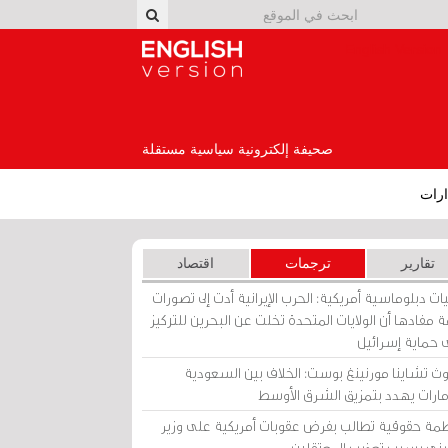
English Version
صحيفة إلكترونية سياسية مستقلة
رات
تقارير
ترجمات
اقتصاد
ات دبلوماسية أمريكية: الحرب الإيرانية أدت إلى تصورات
 مفادها أن الولايات المتحدة تخلت عن البحرين للتركيز
 حماية إسرائيل
ث تشاينا مورنينغ بوست: الخلاف بين السعودية
إمارات يهدد بتمزيق الشرق الأوسط
مة حقوقية تطالب بفرض عقوبات أمريكية على وزير
يني بسبب تعذيب المعتقلين