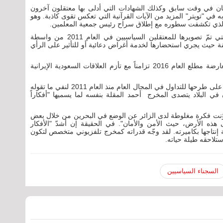
مان في وقت سابق وكذلك الشهادات التي أدلى بها معتقلون آخرون
في "تويتر" المزيد من الآيات القرآنية التي تعكس تقوى كاذبة. وهو
 الذي تكشفت سطوره مع إطلاق سراح رئيس جمعية المعلمين.
تتحفظ وزارة الداخلية على العديد من الفيديوهات التي تمّ تصويرها للمعتقلين السياسيين في العام 2011 من واسطة
ينة حيث يجري استحضارها لخدمة أغراض دعائية أو للتأثير على الرأي
.وقد قامت بتوقيت بث اعترافات لثلاثة من رموز المعارضة مطلع العام 2016 تزامناً مع تأزم العلاقات السعودية الإيرانية
في أحد الإعلانات الترويجية التي عمل موالو السلطات على طرحها للتداول في المجال العام منذ العام 2011 لنفي ما تقوله
ي البلاد يتصدى المخرج أحمد المقلة بنفسه لما يسميها "أفكاراً
كوّنت فكرة مغلوطة لدى الزائر عن الوضع في البحرين من خلال بعض
 هذه الأرض، حيث الأمن والأمان". في الحقيقة إن أشدّ "الأفكار
لة إنتاجها بكاميرته. لقد وجّه قدراته كمخرج تلفزيوني متخصص لتكون
 ستلاحقه طيلة حياته.
السجناء السياسيين