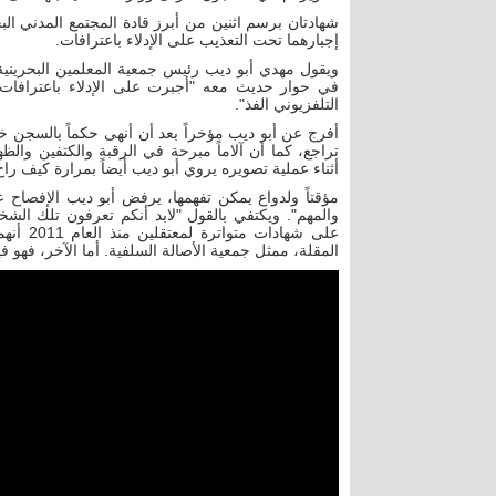
شهادتان برسم اثنين من أبرز قادة المجتمع المدني ا
إجبارهما تحت التعذيب على الإدلاء باعترافات.
في حوار حديث معه "أجبرت على الإدلاء باعترافات 
التلفزيوني الفذ".
أفرج عن أبو ديب مؤخراً بعد أن أنهى حكماً بالسجن
تراجع، كما أن آلاماً مبرحة في الرقبة والكتفين والظه
أثناء عملية تصويره يروي أبو ديب أيضاً بمرارة كيف ر
مؤقتاً ولدواع يمكن تفهمها، يرفض أبو ديب الإفصاح ع
والمهم". ويكتفي بالقول "لابد أنكم تعرفون تلك الشخ
على شها
المقلة، ممثل جمعية الأصالة السلفية. أما الآخر، فهو 