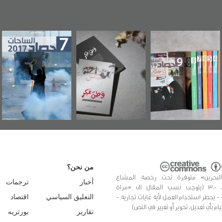
وطن عكر» رواية
حصاد 2017
عاشوراء البحرين...
جديدة لمعتقل
ويكيليكس السفارة
سكري تصدر عن
الأمريكية
«مرآة البحرين»
من نحن؟
البحرين» متوفرة تحت رخصة المشاع
أخبار
ترجمات
الإبداعي، 3.0 (يتوجب نسب المقال الى «مراة
 - يحظر استخدام العمل لأية غايات تجارية -
التعليق السياسي
اقتصاد
يام بأي تعديل، تحوير أو تغيير في النص)
تقارير
بورتريه