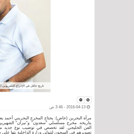
تاريخ حافل في الإخراج التلفزيوني أنه
2016-04-13 - 3:46 ص
مرآة البحرين (خاص): يحتاج المخرج البحريني أحمد ي
بتاريخه. مخرج مسلسلي "سعدون" و"نيران" الشهيرين 
الفن الخليجي. لقد تخصص في توضيب نوع جديد من ف
تصويرهم في السجون لتتولى وزارة الداخلية بثها على 