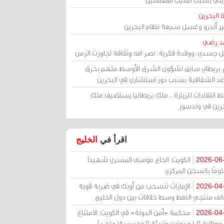
 البحرين
مير أندرو وغسل سمعة نظام البحرين
د رضي
ل جسدي، وولادة فكرية: نصر الله وثقافة تجاوزت الزمن
ر بريطاني سابق لشؤون الشرق الأوسط متهم بخرق
عد الشفافية بسبب دور استشاري في البحرين
 انتقادات للزيارة .. ملك بريطانيا يستضيف ملك
حرين في وندسور
اقرأ في
الخليج
الكويت: الحاج موسى المسري شهيداً
2026-06
ومًا بالسجن المركزي
الإمارات تنسحب من أوبك في ضربة قوية
2026-04
الف منتجي النفط وسط خلافات بين دول الخليج
محكمة «أمن الدولة» في الكويت: الامتناع
2026-04
عن معاقبة 109 مدونين وتبرئة 9 وحبس 18 متهماً