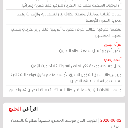
أن الولايات المتحدة تخلت عن البحرين للتركيز على حماية إسرائيل
ساوث تشاينا مورنينغ بوست: الخلاف بين السعودية والإمارات يهدد
بتمزيق الشرق الأوسط
منظمة حقوقية تطالب بفرض عقوبات أمريكية على وزير بحريني بسبب
تعذيب المعتقلين
مرآة البحرين
الأمير أندرو وغسل سمعة نظام البحرين
أحمد رضي
رحيل جسدي، وولادة فكرية: نصر الله وثقافة تجاوزت الزمن
وزير بريطاني سابق لشؤون الشرق الأوسط متهم بخرق قواعد الشفافية
بسبب دور استشاري في البحرين
وسط انتقادات للزيارة .. ملك بريطانيا يستضيف ملك البحرين في وندسور
اقرأ في
الخليج
الكويت: الحاج موسى المسري شهيداً مظلومًا بالسجن
2026-06-02
المركزي