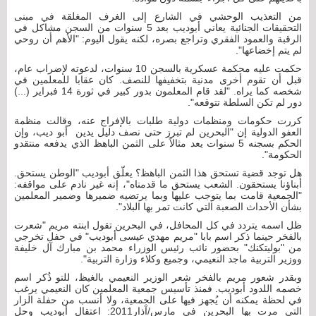
من التعذيب الوحشي في الشارع إلى الغرف المغلقة في مبنى
التحقيقات الجنائية يعاني أبوديب بعد 5 سنوات من السجن مشاكل في
الرقبة والعمود الفقري وتراجع بصره، لكنه يقول اليوم: "الأهم أن روحي
لم يتم إخضاعها".
حكمت عليه محكمة عسكرية بالسجن 10 سنوات، لدعوته لإضراب عام،
قبل أن تقوم أخرى مدنية بتخفيفها للنصف. كان عقابا للمعلمين في
شخصه كما يراه. "لقد قام المعلمون بدور كبير في ثورة 14 فبراير (...)
دور لم تكن السلطة تتوقعه".
كررت حكومات ومنظمات دولية طلبات بالإفراج عنه، وقالت منظمة
العفو الدولية إن "البحرين لم تبرز حتى نصف دليل يدين أبو ديب، وإن
الحكم بسجنه 5 سنوات يعد مثالاً على الثمن الباهظ الذي يدفعه منتقدو
الحكومة".
هل توجد قضية تستحق هذا الثمن الباهظ؟ يعلّق أبوديب "الوطن يستحق.
أبناؤنا يستحقون. الشعب يستحق ما قدمناه"، إنه غير نادم على مواقفه:
"الجمعية قامت بما يتوجب عليها وبما يرتضيه ضميرها وضمير المعلمين
بشأن الأحداث الصعبة التي كانت تمر بها البلاد".
ظل اسمه يتردد في كل المحافل، في البحرين تقول ابنته مريم "شعرت
بالفخر حينما ذكر اسم بابا "مريم مهدي عيسى أبوديب" في حفل تخرجي
من "بوليتكنك" بحضور نائب رئيس الوزراء محمد بن مبارك آل خليفة
ووزير التربية ماجد النعيمي، وجميع وكلاء وزارة التربية".
وبقدر شعور مريم بالفخر شعر الوزير النعيمي بالغيظ، للتو ذُكر اسم
خصمه اللدود أبوديب. فمنذ تأسيس جمعية المعلمين كان النعيمي يرغب
في لحظة يمكنه أن يُجهز فيها على الجمعية، ولا أنسب من حفلة الزار
التي مرت بها البحرين في مارس/آذار2011: اعتقال أبوديب وحل