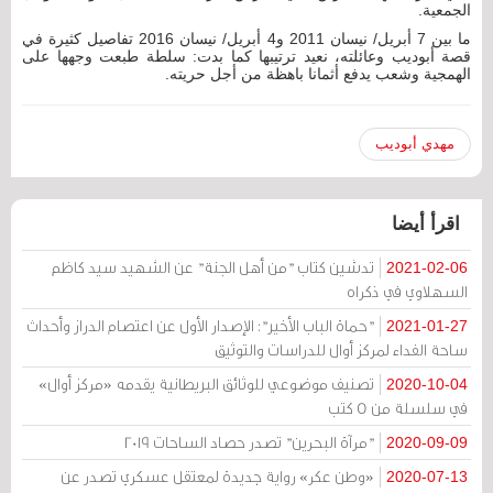
الجمعية.
ما بين 7 أبريل/ نيسان 2011 و4 أبريل/ نيسان 2016 تفاصيل كثيرة في
قصة أبوديب وعائلته، نعيد ترتيبها كما بدت: سلطة طبعت وجهها على
الهمجية وشعب يدفع أثمانا باهظة من أجل حريته.
مهدي أبوديب
اقرأ أيضا
تدشين كتاب "من أهل الجنة" عن الشهيد سيد كاظم
2021-02-06
السهلاوي في ذكراه
"حماة الباب الأخير": الإصدار الأول عن اعتصام الدراز وأحداث
2021-01-27
ساحة الفداء لمركز أوال للدراسات والتوثيق
تصنيف موضوعي للوثائق البريطانية يقدمه «مركز أوال»
2020-10-04
في سلسلة من 5 كتب
"مرآة البحرين" تصدر حصاد الساحات 2019
2020-09-09
«وطن عكر» رواية جديدة لمعتقل عسكري تصدر عن
2020-07-13