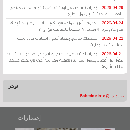
الإمارات تنسحب من أوبك في ضربة قوية لتحالف منتجي
2026-04-29
النفط وسط خلافات بين دول الخليج
محكمة «أمن الدولة» في الكويت: الامتناع عن معاقبة 109
2026-04-24
مدونين وتبرئة 9 وحبس 18 متهماً بالتعاطف مع إيران
استهداف طائفي بغطاء أمني .. انتقادات حادة لملف
2026-04-22
الاعتقالات في الإمارات
الإمارات تكشف عن "تنظيم إرهابي" مرتبط بـ"ولاية الفقيه"
2026-04-21
مكوّن من أعضاء ينتمون لمدارس فقهية وحوزوية أخرى في تخبط خليجي
يطال الشيعة
تويتر
تغريدات @BahrainMirror
إصدارات