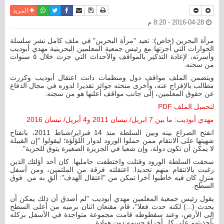
نسخة للطباعة
حفظ الموضوع
فيسبوك
تويتر
أرسل الى صديق
واتساب
المزيد
2016-04-28 - 8:20 م
مرآة البحرين (خاص): تعيد "مرآة البحرين" في ملف كامل نشر سلسلة
الحوارات التي أجرتها مع رئيس جمعية المعلمين البحرينية مهدي أبوديب
وأسرته، لإعادة التذكير بالمواقف والأحداث التي جرت خلال ٥ سنوات
من سجنه.
ويتضمن الملف مواقف دول ومنظمات دانت اعتقال أبوديب وكررت
مطالب بالإفراج عنه، وأخرى منحته جوائز تقديرا لدوره في مجال الدفاع
عن حقوق المعلمين، إلى جانب مواقف أعلنها هو من سجنه:
لتحميل الملف PDF
مهدي أبوديب: ما بين 7 ابريل/ نيسان 2011 و4 أبريل/ نيسان 2016
انفتح الصراع بينه وبين السلطة منذ 14 فبراير/شباط 2011، بانفتاح
شهيتها على الانتقام ممن حملوا الورود لدوار اللؤلؤة؛ ليقولوا "إن القبيلة
لا يمكن أن تكون دولة، وإن شعبا في الجزيرة الصغيرة يتوق للحرية".
سحقت السلطة الورود وقتلت واختطفت حامليها. كان أحد أؤلئك الذين
رغبت بالانتقام منهم تحديدا. اعتقلته فرقة من الملثمين، ومن أسفل
منزلٍ كان فيه خاطبوا آخرا تمكن من "اعتقال الهدف": ألقِ به من فوق
السطح.
يقول رئيس جمعية المعلمين مهدي أبوديب "لم أصدق أن ذلك يمكن أن
يحدث (...) لكنه حدث فعلا"، قام مقنعان اثنان برميه من أعلى السطح
إلى الأرض، وعند سقطوطه قامت مجموعة متواجدة في الأسفل بركله
بأحذيتهم على كل أجزاء جسمه دون هوادة.