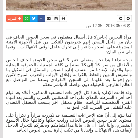
نسخة للطباعة
حفظ الموضوع
فيسبوك
تويتر
أرسل الى صديق
واتساب
المزيد
2016-05-06 - 12:35 ص
مرآة البحرين (خاص): قال أطفال معتقلون في سجن الحوض الجاف في
بيان من داخل السجن إنهم يتعرضون للتنكيل من قبل الأجهزة الأمنية
المشرفة على السجن، داعين إلى تحرك عاجل لوقف الانتهاكات... وفيما
يلي نص البيان:
نوجه نداءنا هذا نحن معتقلي عنبر 6 في سجن الحوض الجاف الخاص
بالأطفال من سن 15 إلى 18 سنة إلى كافة الجمعيات الحقوقية المحلية
منها والدولية لإنقاذنا من تعسف إدارة السجن والمتمثل في التنكيل بنا
والتفتيش المهين والحاط بالكرامة وإغلاق الأبواب والضرب المبرح لاثنين
من إخواننا بعد نقلهما إلى السجن الانفرادي ومنعنا من التواصل مع
العالم الخارجي للحيلولة دون تواصلنا المباشر معكم.
وقد قامت الإدارة باتخاذ كل الإجراءات التعسفية المذكورة أعلاه بعد قيام
أحد أفراد الشرطة بالتعدّي على أحد المعتقلين بالضرب والشتم بعد انتهاء
الفترة المخصصة للرياضة، فقام معتقل آخر بسحب المعتقل المُعتدى
عليه للتقليل من الضرب الذي لحق به.
كما ننوّه إلى أنّ هذه الإجراءات التعسفية قد تكررت مراراً و تكراراً على
مستوى عنابر سجن الحوض الجاف وزادت حدّتها وكثافتها خلال الأسبوع
المنصرم، وإننا نأمل أن ينال بياننا هذا اهتمامكم ويحفّزكم للتحرك العاجل
لإيقاف هذه الانتهاكات وإنقاذنا من تعنّت إدارة سجن الحوض الجاف.