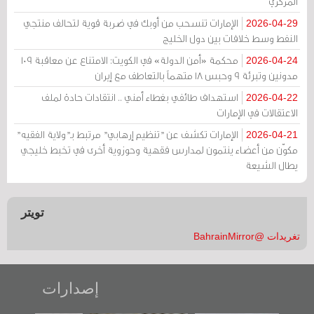
المركزي
الإمارات تنسحب من أوبك في ضربة قوية لتحالف منتجي
2026-04-29
النفط وسط خلافات بين دول الخليج
محكمة «أمن الدولة» في الكويت: الامتناع عن معاقبة 109
2026-04-24
مدونين وتبرئة 9 وحبس 18 متهماً بالتعاطف مع إيران
استهداف طائفي بغطاء أمني .. انتقادات حادة لملف
2026-04-22
الاعتقالات في الإمارات
الإمارات تكشف عن "تنظيم إرهابي" مرتبط بـ"ولاية الفقيه"
2026-04-21
مكوّن من أعضاء ينتمون لمدارس فقهية وحوزوية أخرى في تخبط خليجي
يطال الشيعة
تويتر
تغريدات @BahrainMirror
إصدارات