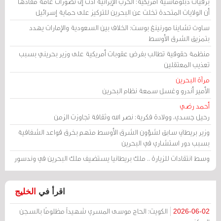
برقيات دبلوماسية أمريكية: الحرب الإيرانية أدت إلى تصورات عامة مفادها
أن الولايات المتحدة تخلت عن البحرين للتركيز على حماية إسرائيل
ساوث تشاينا مورنينغ بوست: الخلاف بين السعودية والإمارات يهدد
بتمزيق الشرق الأوسط
منظمة حقوقية تطالب بفرض عقوبات أمريكية على وزير بحريني بسبب
تعذيب المعتقلين
مرآة البحرين
الأمير أندرو وغسل سمعة نظام البحرين
أحمد رضي
رحيل جسدي، وولادة فكرية: نصر الله وثقافة تجاوزت الزمن
وزير بريطاني سابق لشؤون الشرق الأوسط متهم بخرق قواعد الشفافية
بسبب دور استشاري في البحرين
وسط انتقادات للزيارة .. ملك بريطانيا يستضيف ملك البحرين في وندسور
اقرأ في
الخليج
الكويت: الحاج موسى المسري شهيداً مظلومًا بالسجن
2026-06-02