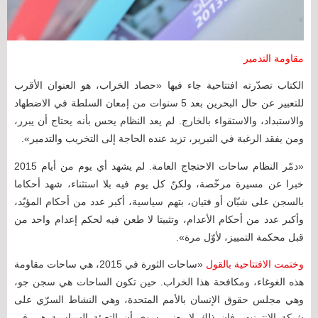
مقاومة التدمير
الكتاب تصدّرته افتتاحية جاء فيها «حصاد الخراب، هو العنوان الأقرب
للتعبير عن حال البحرين بعد 5 سنوات من إمعان السلطة في الاضطهاد
والاستبداد، والاستقواء بالخارج. لم يعد النظام يحس بأنه يحتاج أن يبرر،
ومن يفقد الرغبة في التبرير، تزيد عنده الحاجة إلى التخريب والتدمير».
«دمّر النظام ساحات الاحتجاج العامة. لم يشهد أي يوم من أيام 2015
خبرا عن مسيرة مرخّصة، ولكنّ كل يوم فيه بلا استثناء، شهد أحكاما
بالسجن على شبّان أو فتيان، بتهم سياسية، أكبر عدد من أحكام المؤبّد،
وأكبر عدد من أحكام الأعدام، وتثبيتا لا طعن فيه لحكم إعدام واحد من
قبل محكمة التمييز، لأوّل مرة».
وختمت الافتتاحية بالقول
«ساحات الثورة في 2015، هي ساحات مقاومة
هذه الغوغاء، ومكافحة هذا الخراب. حين تكون الساحات هي سجن جو،
وهي مجلس حقوق الإنسان بالأمم المتحدة، وهي النشاط السرّي على
شبكة الإنترنت، فإن ذلك لا يعنى سوى أن التعبئة السياسية هي في