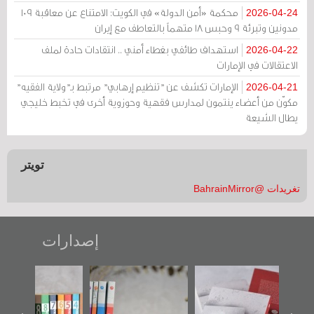
محكمة «أمن الدولة» في الكويت: الامتناع عن معاقبة 109
2026-04-24
مدونين وتبرئة 9 وحبس 18 متهماً بالتعاطف مع إيران
استهداف طائفي بغطاء أمني .. انتقادات حادة لملف
2026-04-22
الاعتقالات في الإمارات
الإمارات تكشف عن "تنظيم إرهابي" مرتبط بـ"ولاية الفقيه"
2026-04-21
مكوّن من أعضاء ينتمون لمدارس فقهية وحوزوية أخرى في تخبط خليجي
يطال الشيعة
تويتر
تغريدات @BahrainMirror
إصدارات
تصنيف موضوعي
"مرآة البحرين"
«وطن عكر» رواية
للوثائق البريطانية
تصدر حصاد
جديدة لمعتقل