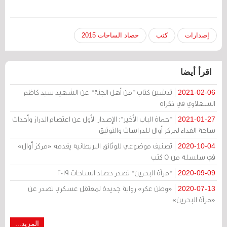
إصدارات
كتب
حصاد الساحات 2015
اقرأ أيضا
تدشين كتاب "من أهل الجنة" عن الشهيد سيد كاظم
2021-02-06
السهلاوي في ذكراه
"حماة الباب الأخير": الإصدار الأول عن اعتصام الدراز وأحداث
2021-01-27
ساحة الفداء لمركز أوال للدراسات والتوثيق
تصنيف موضوعي للوثائق البريطانية يقدمه «مركز أوال»
2020-10-04
في سلسلة من 5 كتب
"مرآة البحرين" تصدر حصاد الساحات 2019
2020-09-09
«وطن عكر» رواية جديدة لمعتقل عسكري تصدر عن
2020-07-13
«مرآة البحرين»
المزيد...