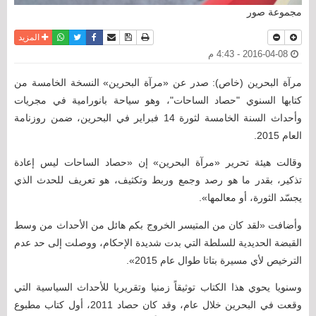
مجموعة صور
نسخة للطباعة
حفظ الموضوع
فيسبوك
تويتر
أرسل الى صديق
واتساب
المزيد
2016-04-08 - 4:43 م
مرآة البحرين (خاص): صدر عن «مرآة البحرين» النسخة الخامسة من
كتابها السنوي "حصاد الساحات"، وهو سياحة بانورامية في مجريات
وأحداث السنة الخامسة لثورة 14 فبراير في البحرين، ضمن روزنامة
العام 2015.
وقالت هيئة تحرير «مرآة البحرين» إن «حصاد الساحات ليس إعادة
تذكير، بقدر ما هو رصد وجمع وربط وتكثيف، هو تعريف للحدث الذي
يجسّد الثورة، أو معالمها».
وأضافت «لقد كان من المتيسر الخروج بكم هائل من الأحداث من وسط
القبضة الحديدية للسلطة التي بدت شديدة الإحكام، ووصلت إلى حد عدم
الترخيص لأي مسيرة بتاتا طوال عام 2015».
وسنويا يحوي هذا الكتاب توثيقاً زمنيا وتقريريا للأحداث السياسية التي
وقعت في البحرين خلال عام، وقد كان حصاد 2011، أول كتاب مطبوع