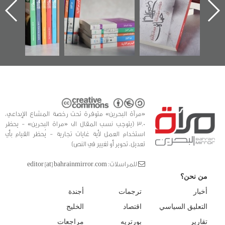
يقدمه «مركز أوال»
الساحات 2019
عسكري تصدر عن
في سلسلة من 5
«مرآة البحرين»
كتب
«مرآة البحرين» متوفرة تحت رخصة المشاع الإبداعي،
3.0 (يتوجب نسب المقال الى «مراة البحرين» - يحظر
استخدام العمل لأية غايات تجارية - يُحظر القيام بأي
تعديل، تحوير أو تغيير في النص)
للمراسلات: editor [at] bahrainmirror.com
من نحن؟
أخبار
ترجمات
أجندة
التعليق السياسي
اقتصاد
الخليج
تقارير
بورتريه
مراجعات