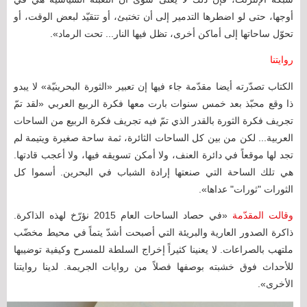
أوجها، حتى لو اضطرها التدمير إلى أن تختبئ، أو تتقيّد لبعض الوقت، أو
تحوّل ساحاتها إلى أماكن أخرى، تظل فيها النار... تحت الرماد».
روايتنا
الكتاب تصدّرته أيضا مقدّمة جاء فيها إن تعبير «الثورة البحرينيّة» لا يبدو
ذا وقع محبّذ بعد خمس سنوات بارت معها فكرة الربيع العربي «لقد تمّ
تجريف فكرة الثورة بالقدر الذي تمّ فيه تجريف فكرة الربيع من الساحات
العربية... لكن من بين كل الساحات الثائرة، ثمة ساحة صغيرة ويتيمة لم
تجد لها موقعاً في دائرة العنف، ولا أمكن تسويقه فيها، ولا أعجب قادتها.
هي تلك الساحة التي صنعتها إرادة الشباب في البحرين. أسموا كل
الثورات "ثورات" عداها».
وقالت المقدّمة
«في حصاد الساحات العام 2015 نؤرّخ لهذه الذاكرة.
ذاكرة الصدور العارية والبريئة التي أصبحت أشدّ يتماً في محيط مخضّب
ملتهب بالصراعات. لا يعنينا كثيراً إخراج السلطة للمسرح وكيفية توضيبها
للأحداث فوق خشبته بوصفها فصلاً من روايات الجريمة. لدينا روايتنا
الأخرى».