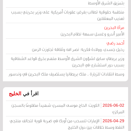
بتمزيق الشرق الأوسط
منظمة حقوقية تطالب بفرض عقوبات أمريكية على وزير بحريني بسبب
تعذيب المعتقلين
مرآة البحرين
الأمير أندرو وغسل سمعة نظام البحرين
أحمد رضي
رحيل جسدي، وولادة فكرية: نصر الله وثقافة تجاوزت الزمن
وزير بريطاني سابق لشؤون الشرق الأوسط متهم بخرق قواعد الشفافية
بسبب دور استشاري في البحرين
وسط انتقادات للزيارة .. ملك بريطانيا يستضيف ملك البحرين في وندسور
اقرأ في
الخليج
الكويت: الحاج موسى المسري شهيداً مظلومًا بالسجن
2026-06-02
المركزي
الإمارات تنسحب من أوبك في ضربة قوية لتحالف منتجي
2026-04-29
النفط وسط خلافات بين دول الخليج