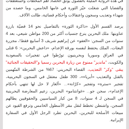
في هذه الرواية المليئة بالفصول يوثّق الحصاد أهم المحطات والمنعطفات
والقضايا التي شغلت حيّز الثورة في عامها الخامس، وما حصده من
شهداء وتعذيب وسجون واعتقالات وأحكام قضائية، طالت الآلاف.
يرصد القسم الأول «ذاكرة الثورة» بالتفاصيل نحو 14 قضيّة بارزة
عناوينها: ملك البحرين ينزع جنسيات أكثر من 200 مواطن شيعي، بعد 4
سنوات من السجن: «العفو» عن إبراهيم شريف 3 أسابيع فقط!، مجزرة
البعثات، الملك يحتفظ لنفسه بورقة الإعدام، «داعش البحرين»: 6 قتلى
في العراق وسوريا وبحرينيون تورّطوا في تفجيرات بالسعودية
والكويت،
"مانديز" ممنوع من زيارة البحرين رسميا و"التحقيقات الجنائية"
يبقى "وكر" التعذيب،
القضاء البحريني: 67% من الشرطة المتّهمين
بالقتل والتعذيب «أبرياء»، 300 طفل معتقل في السجون البحرينية،
تفجير «سترة» وتفجير «كرّانة»... «ألغاز لا حل لها تنتهي بأحكام
الإعدام»، سجن جو... «غوانتنامو» البحرين، زعيم المعارضة البحرينية
في السجن لـ 4 سنوات، 8 من كبار السياسيين والحقوقيين يطالهم
السجن، واشنطن تخطط لنقل مقر الأسطول الخامس وترفع القيود عن
مبيعات الأسلحة للبحرين، البحرين تطرد الرجل الأول في السفارة
الإيرانية.