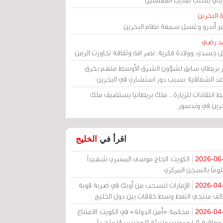
 البحرين
مير أندرو وغسل سمعة نظام البحرين
د رضي
ل جسدي، وولادة فكرية: نصر الله وثقافة تجاوزت الزمن
ر بريطاني سابق لشؤون الشرق الأوسط متهم بخرق
عد الشفافية بسبب دور استشاري في البحرين
 انتقادات للزيارة .. ملك بريطانيا يستضيف ملك
حرين في وندسور
اقرأ في
الخليج
الكويت: الحاج موسى المسري شهيداً
2026-06
ومًا بالسجن المركزي
الإمارات تنسحب من أوبك في ضربة قوية
2026-04
الف منتجي النفط وسط خلافات بين دول الخليج
محكمة «أمن الدولة» في الكويت: الامتناع
2026-04
عن معاقبة 109 مدونين وتبرئة 9 وحبس 18 متهماً