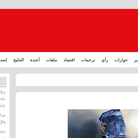
ير
حوارات
رأي
ترجمات
اقتصاد
ملفات
أجندة
الخليج
إصدا
برقي
عامة
على
ساو
وال
منظ
بحر