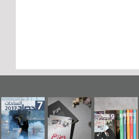
وطن عكر» رواية
حصاد 2017
عاشوراء البحرين...
جديدة لمعتقل
ويكيليكس السفارة
سكري تصدر عن
الأمريكية
«مرآة البحرين»