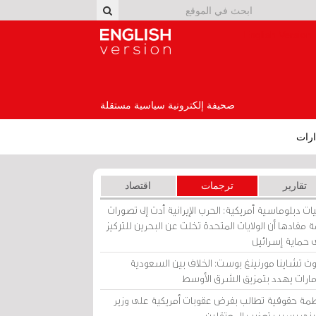
English Version
صحيفة إلكترونية سياسية مستقلة
رات
تقارير
ترجمات
اقتصاد
ات دبلوماسية أمريكية: الحرب الإيرانية أدت إلى تصورات
 مفادها أن الولايات المتحدة تخلت عن البحرين للتركيز
 حماية إسرائيل
ث تشاينا مورنينغ بوست: الخلاف بين السعودية
إمارات يهدد بتمزيق الشرق الأوسط
مة حقوقية تطالب بفرض عقوبات أمريكية على وزير
يني بسبب تعذيب المعتقلين