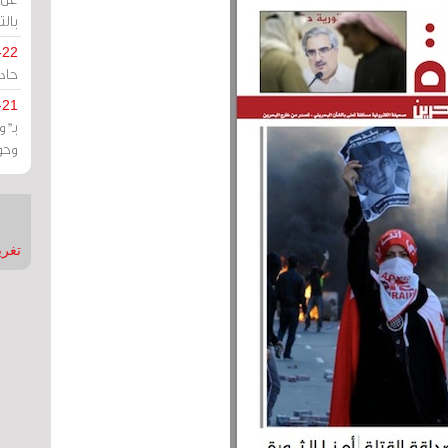
بالت
-22
حادة
-21
بـ"
وحو
تغريدات