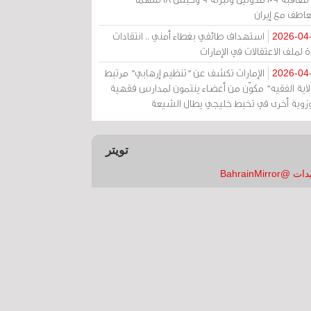
عاطف مع إيران
استهداف طائفي بغطاء أمني .. انتقادات
2026-04
 لملف الاعتقالات في الإمارات
الإمارات تكشف عن "تنظيم إرهابي" مرتبط
2026-04
ولاية الفقيه" مكوّن من أعضاء ينتمون لمدارس فقهية
زوية أخرى في تخبط خليجي يطال الشيعة
تويتر
 @BahrainMirror