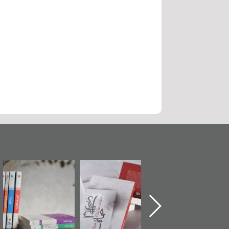
ماة الباب الأخير":
تصنيف موضوعي
"مرآة البحرين"
«
لإصدار الأول عن
للوثائق البريطانية
تصدر حصاد
اعتصام الدراز
يقدمه «مركز أوال»
الساحات 2019
ع
وأحداث ساحة
في سلسلة من 5
لفداء لمركز أوال
كتب