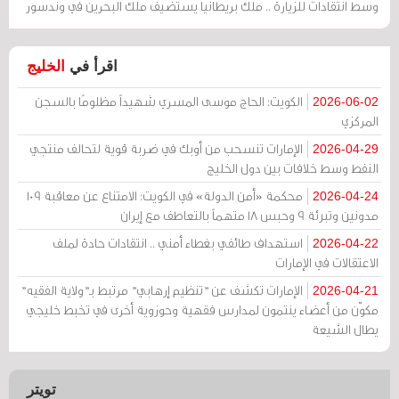
وسط انتقادات للزيارة .. ملك بريطانيا يستضيف ملك البحرين في وندسور
اقرأ في
الخليج
الكويت: الحاج موسى المسري شهيداً مظلومًا بالسجن
2026-06-02
المركزي
الإمارات تنسحب من أوبك في ضربة قوية لتحالف منتجي
2026-04-29
النفط وسط خلافات بين دول الخليج
محكمة «أمن الدولة» في الكويت: الامتناع عن معاقبة 109
2026-04-24
مدونين وتبرئة 9 وحبس 18 متهماً بالتعاطف مع إيران
استهداف طائفي بغطاء أمني .. انتقادات حادة لملف
2026-04-22
الاعتقالات في الإمارات
الإمارات تكشف عن "تنظيم إرهابي" مرتبط بـ"ولاية الفقيه"
2026-04-21
مكوّن من أعضاء ينتمون لمدارس فقهية وحوزوية أخرى في تخبط خليجي
يطال الشيعة
تويتر