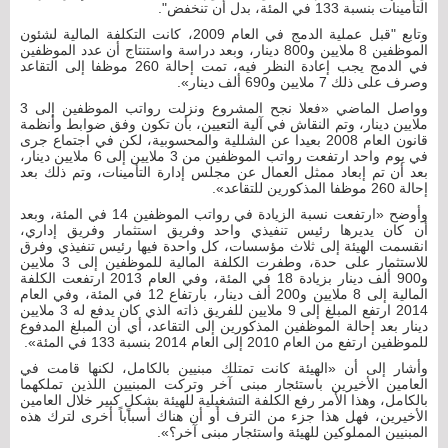
التأمينات بنسبة 133 في المئة، بدل أن تنخفض".
وتابع "قبل عملية الدمج في العام 2009، كانت التكلفة المالية لشئون
الموظفين 8 ملايين و800 دينار، وبعد دراسة واستنتاج أن عدد الموظفين
في الدمج يجب إعادة النظر فيه، تمت إحالة 260 موظفا إلى التقاعد
وصرف على ذلك 7 ملايين و690 ألف دينار».
وواصل الماضي «فعلا نجح المشروع ونزلت رواتب الموظفين إلى 3
ملايين دينار، وتم النقاش في آلية التعيين، بأن تكون وفق ضوابط وأنظمة
قانون العام 2008 بعيدا عن الشللية والمحسوبية، لكن في اجتماع جرى
في يوم واحد ارتفعت رواتب الموظفين من 3 ملايين إلى 6 ملايين دينار،
بعد أن تم إبعاد ممثل العمال عن مجلس إدارة التأمينات، وتم ذلك بعد
إحالة 260 موظفا المذكورين للتقاعد».
وأوضح «ارتفعت نسبة الزيادة في رواتب الموظفين 14 في المئة، وبعد
أن كان يديرها رئيس تنفيذي واحد وفريق استثمار وفريق إداري،
انقسمت الهيئة إلى ثلاث مؤسسات، كل واحدة فيها رئيس تنفيذي وفرق
للاستثمار على حدة، وطفرت الكلفة المالية للموظفين إلى 3 ملايين
و900 ألف دينار بزيادة 18 في المئة، وفي العام 2013 ارتفعت الكلفة
المالية إلى 8 ملايين و200 ألف دينار، بارتفاع 12 في المئة، وفي العام
2014 ارتفع المبلغ إلى 9 ملايين للفريق ذاته الذي كان يدفع له 3 ملايين
دينار بعد إحالة الموظفين المذكورين إلى التقاعد، أي أن المبلغ المدفوع
للموظفين ارتفع من العام 2010 إلى العام 2014 بنسبة 133 في المئة».
وأشار إلى أن «الهيئة كانت تمتلك مبنيين بالكامل، لكنها قامت في
العامين الأخيرين باستئجار مبنى آخر وتركت المبنيين اللذين تملكهما
بالكامل، وهذا الأمر رفع الكلفة التشغيلية للهيئة بشكلٍ كبير خلال العامين
الأخيرين، فهل هذا جزء من الترف أو أن هناك أسباباً أخرى لترك هذه
المبنيين المملوكين للهيئة واستئجار مبنى آخر؟».