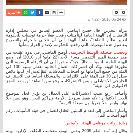
نسخة للطباعة
حفظ الموضوع
فيسبوك
تويتر
أرسل الى صديق
واتساب
المزيد
2016-05-24 - 7:22 م
مرآة البحرين: قال حسن الماضي، العضو السابق في مجلس إدارة
التأمينات إن "الهيئة العامة للتأمينات رفعت فعلاً حزمة توصيات للحكومة
لتغيير نظام التقاعد"، داعياً الهيئة إلى أن تتحلى بالجرأة والتصريح
بتفاصيل هذه التوصيات التي رفعتها للحكومة لإصدار القرار بشأنها.
وبحسب صحيفة الوسط البحرينية،
أوضح الماضي، في ندوة عقدت في
مقر جمعية المنبر التقدمي مساء الأحد (22 مايو/ أيار 2016) أن "وضع
الهيئة العامة للتأمينات حاليّاً جيد"، مشيرا إلى أن الأرقام الرسمية التي
تظهرها الهيئة تؤكد أن اشتراكات العمال الحالية تغطي نسبة 130 في
المئة من جميع التزاماتها مع أصحاب المعاشات التقاعدية، أي لديها فائض
يصل إلى 30 في المئة على الالتزامات، والمشكلة أساساً في الاستنزاف
الخارجي للاحتياطي وليس الاشتراكات، رفع سن التقاعد لن ينقذ العجز
الاكتواري في الهيئة".
وأضاف "رفع نسب الاشتراكات على العمال لن يؤدي لحل لموضوع
العجز الاكتواري؛ لأنه فقط سيؤجل الأزمة ويراكم الدين، وهو ليس حلا
نهائيا وليس حلا جذريا، بل سيعقّد الأزمة".
وأشار الماضي إلى انعدام التمثيل العادل للعمال في هيئة التأمينات، رغم
أنهم أصحاب المال.
زيادة رواتب موظفي الهيئة.. و"بونس"
وقال إنه "منذ العام 2009 وحتى اليوم، تضخمت التكلفة الإدارية لهيئة