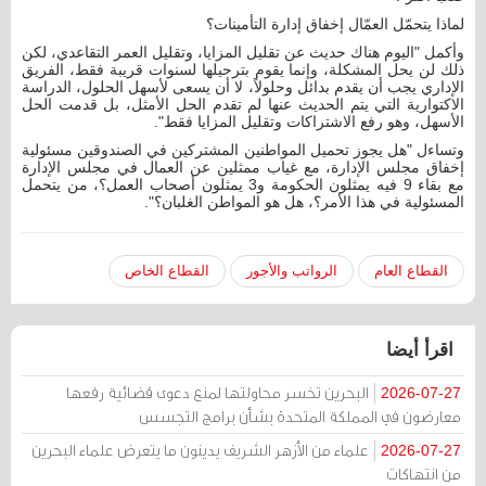
لماذا يتحمّل العمّال إخفاق إدارة التأمينات؟
وأكمل "اليوم هناك حديث عن تقليل المزايا، وتقليل العمر التقاعدي، لكن
ذلك لن يحل المشكلة، وإنما يقوم بترحيلها لسنوات قريبة فقط، الفريق
الإداري يجب أن يقدم بدائل وحلولاً، لا أن يسعى لأسهل الحلول، الدراسة
الاكتوارية التي يتم الحديث عنها لم تقدم الحل الأمثل، بل قدمت الحل
الأسهل، وهو رفع الاشتراكات وتقليل المزايا فقط".
وتساءل "هل يجوز تحميل المواطنين المشتركين في الصندوقين مسئولية
إخفاق مجلس الإدارة، مع غياب ممثلين عن العمال في مجلس الإدارة
مع بقاء 9 فيه يمثلون الحكومة و3 يمثلون أصحاب العمل؟، من يتحمل
المسئولية في هذا الأمر؟، هل هو المواطن الغلبان؟".
القطاع العام
الرواتب والأجور
القطاع الخاص
اقرأ أيضا
البحرين تخسر محاولتها لمنع دعوى قضائية رفعها
2026-07-27
معارضون في المملكة المتحدة بشأن برامج التجسس
علماء من الأزهر الشريف يدينون ما يتعرض علماء البحرين
2026-07-27
من انتهاكات