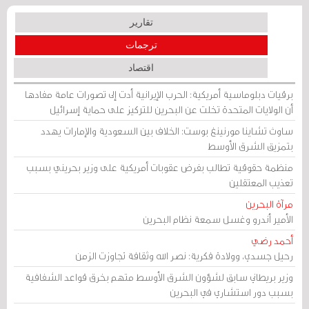
تقارير
ترجمات
اقتصاد
برقيات دبلوماسية أمريكية: الحرب الإيرانية أدت إلى تصورات عامة مفادها
أن الولايات المتحدة تخلت عن البحرين للتركيز على حماية إسرائيل
ساوث تشاينا مورنينغ بوست: الخلاف بين السعودية والإمارات يهدد
بتمزيق الشرق الأوسط
منظمة حقوقية تطالب بفرض عقوبات أمريكية على وزير بحريني بسبب
تعذيب المعتقلين
مرآة البحرين
الأمير أندرو وغسل سمعة نظام البحرين
أحمد رضي
رحيل جسدي، وولادة فكرية: نصر الله وثقافة تجاوزت الزمن
وزير بريطاني سابق لشؤون الشرق الأوسط متهم بخرق قواعد الشفافية
بسبب دور استشاري في البحرين