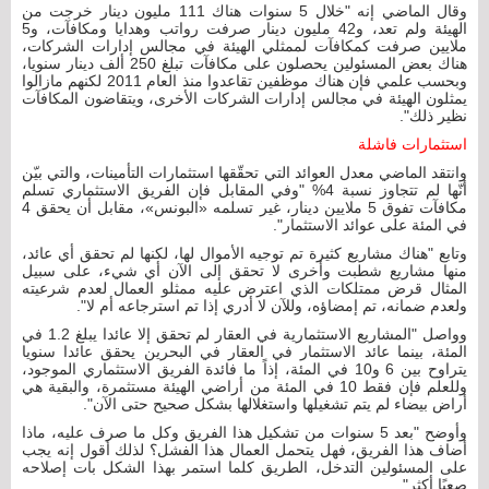
وقال الماضي إنه "خلال 5 سنوات هناك 111 مليون دينار خرجت من
الهيئة ولم تعد، و42 مليون دينار صرفت رواتب وهدايا ومكافآت، و5
ملايين صرفت كمكافآت لممثلي الهيئة في مجالس إدارات الشركات،
هناك بعض المسئولين يحصلون على مكافآت تبلغ 250 ألف دينار سنويا،
وبحسب علمي فإن هناك موظفين تقاعدوا منذ العام 2011 لكنهم مازالوا
يمثلون الهيئة في مجالس إدارات الشركات الأخرى، ويتقاضون المكافآت
نظير ذلك".
استثمارات فاشلة
وانتقد الماضي معدل العوائد التي تحقّقها استثمارات التأمينات، والتي بيّن
أنّها لم تتجاوز نسبة 4% "وفي المقابل فإن الفريق الاستثماري تسلم
مكافآت تفوق 5 ملايين دينار، غير تسلمه «البونس»، مقابل أن يحقق 4
في المئة على عوائد الاستثمار".
وتابع "هناك مشاريع كثيرة تم توجيه الأموال لها، لكنها لم تحقق أي عائد،
منها مشاريع شطبت وأخرى لا تحقق إلى الآن أي شيء، على سبيل
المثال قرض ممتلكات الذي اعترض عليه ممثلو العمال لعدم شرعيته
ولعدم ضمانه، تم إمضاؤه، وللآن لا أدري إذا تم استرجاعه أم لا".
وواصل "المشاريع الاستثمارية في العقار لم تحقق إلا عائدا يبلغ 1.2 في
المئة، بينما عائد الاستثمار في العقار في البحرين يحقق عائدا سنويا
يتراوح بين 6 و10 في المئة، إذاً ما فائدة الفريق الاستثماري الموجود،
وللعلم فإن فقط 10 في المئة من أراضي الهيئة مستثمرة، والبقية هي
أراض بيضاء لم يتم تشغيلها واستغلالها بشكل صحيح حتى الآن".
وأوضح "بعد 5 سنوات من تشكيل هذا الفريق وكل ما صرف عليه، ماذا
أضاف هذا الفريق، فهل يتحمل العمال هذا الفشل؟ لذلك أقول إنه يجب
على المسئولين التدخل، الطريق كلما استمر بهذا الشكل بات إصلاحه
صعبًا أكثر".