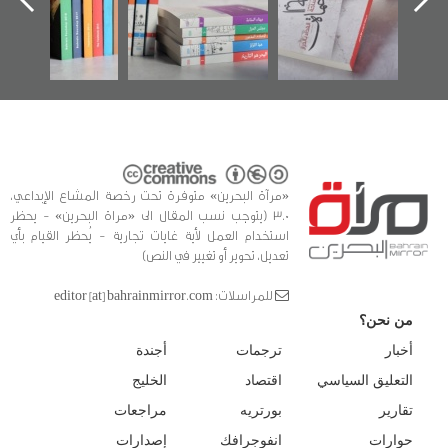
كتب
«مرآة البحرين» متوفرة تحت رخصة المشاع الإبداعي،
3.0 (يتوجب نسب المقال الى «مراة البحرين» - يحظر
استخدام العمل لأية غايات تجارية - يُحظر القيام بأي
تعديل، تحوير أو تغيير في النص)
للمراسلات: editor [at] bahrainmirror.com
من نحن؟
أخبار
ترجمات
أجندة
التعليق السياسي
اقتصاد
الخليج
تقارير
بورتريه
مراجعات
حوارات
انفوجرافك
إصدارات