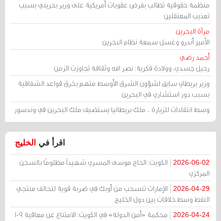
منظمة حقوقية تطالب بفرض عقوبات أمريكية على وزير بحريني بسبب
تعذيب المعتقلين
مرآة البحرين
الأمير أندرو وغسل سمعة نظام البحرين
أحمد رضي
رحيل جسدي، وولادة فكرية: نصر الله وثقافة تجاوزت الزمن
وزير بريطاني سابق لشؤون الشرق الأوسط متهم بخرق قواعد الشفافية
بسبب دور استشاري في البحرين
وسط انتقادات للزيارة .. ملك بريطانيا يستضيف ملك البحرين في وندسور
اقرأ في
الخليج
الكويت: الحاج موسى المسري شهيداً مظلومًا بالسجن
2026-06-02
المركزي
الإمارات تنسحب من أوبك في ضربة قوية لتحالف منتجي
2026-04-29
النفط وسط خلافات بين دول الخليج
محكمة «أمن الدولة» في الكويت: الامتناع عن معاقبة 109
2026-04-24