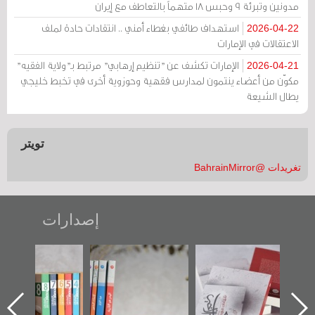
مدونين وتبرئة 9 وحبس 18 متهماً بالتعاطف مع إيران
استهداف طائفي بغطاء أمني .. انتقادات حادة لملف
2026-04-22
الاعتقالات في الإمارات
الإمارات تكشف عن "تنظيم إرهابي" مرتبط بـ"ولاية الفقيه"
2026-04-21
مكوّن من أعضاء ينتمون لمدارس فقهية وحوزوية أخرى في تخبط خليجي
يطال الشيعة
تويتر
تغريدات @BahrainMirror
إصدارات
تصنيف موضوعي
"مرآة البحرين"
«وطن عكر» رواية
للوثائق البريطانية
تصدر حصاد
جديدة لمعتقل
يقدمه «مركز أوال»
الساحات 2019
عسكري تصدر عن
في سلسلة من 5
«مرآة البحرين»