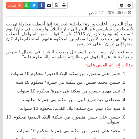
نسخة للطباعة
حفظ الموضوع
فيسبوك
تويتر
أرسل الى صديق
واتساب
المزيد
2016-06-05 - 3:17 ص
مرآة البحرين: أعلنت وزارة الداخلية البحرينية إنها أحبطت محاولة تهريب
8 مطلوبين سياسيين عبر البحر إلى خارج البلاد. وأوضحت في بيان اليوم
السبت (4 يونيو/ حزيران 2016) بأن " قوات خفر السواحل أحبطت
محاولة تهريب عدد 8 من المطلوبين المحكوم عليهم باستخدام طراد كان
متجها إلى إيران"، على حد زعمها.
وأضافت بأن "سفن خفر السواحل رصدت الطراد في شمال البحرين
وبعد امتناعه عن الوقوف تم مطاردته وتطويقه والسيطرة عليه".
وقالت إنه "تم القبض على:
حسن علي منصور، من سكنة البلاد القديم / محكوم 10 سنوات
حسين محمد حسين، من سكنة بني جمرة / محكوم 15 سنة
علي مهدي حسن، من سكنة بني جمرة/ محكوم 10 سنوات
مصطفى عبدالعزيز فتيل، من سكنة بني جمرة/ مطلوب
سيد علاء ميثم، من سكنة البلاد القديم/ محكوم 10 سنوات
حسين علي حسن منصور، من سكنة البلاد القديم/ محكوم 10
سنوات
محمد علي جعفر، من سكنة بني جمرة/ محكوم 10 سنوات