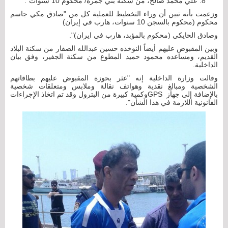
علي محمد صالح، من سكنة بني جمرة/ محكوم 10 سنوات".
وزعمت بأنه تبين أن وراء التخطيط للعملية كل من "صادق مكي جاسم
محكوم (محكوم بالسجن 10 سنوات، هارب في إيران)
وصادق الحايكي (محكوم بالمؤبد، هارب في ايران)".
وبين المقبوض عليهم أيضاً النوخذه حسين عبدالله الصفار من سكنة البلاد
القديم، ومساعده محمود حميد المطوع من سكنة الجفير، وفق بيان
الداخلية.
وقالت وزارة الداخلية إنه "عثر بحوزة المقبوض عليهم بطاقاتهم
الشخصية ومبالغ نقدية وهواتف نقالة وملابس ومتعلقات شخصية
بالإضافة إلى جهاز GPSوكمية كبيرة من البترول وقد تم اتخاذ الإجراءات
القانونية اللازمة في هذا الشأن".