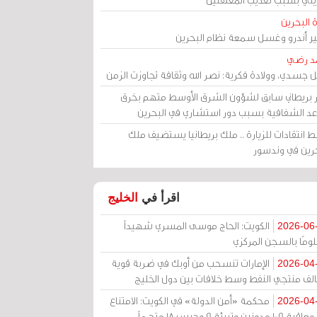
 البحرين
مير أندرو وغسل سمعة نظام البحرين
د رضي
ل جسدي، وولادة فكرية: نصر الله وثقافة تجاوزت الزمن
ر بريطاني سابق لشؤون الشرق الأوسط متهم بخرق
عد الشفافية بسبب دور استشاري في البحرين
 انتقادات للزيارة .. ملك بريطانيا يستضيف ملك
حرين في وندسور
اقرأ في
الخليج
الكويت: الحاج موسى المسري شهيداً
2026-06
ومًا بالسجن المركزي
الإمارات تنسحب من أوبك في ضربة قوية
2026-04
الف منتجي النفط وسط خلافات بين دول الخليج
محكمة «أمن الدولة» في الكويت: الامتناع
2026-04
عن معاقبة 109 مدونين وتبرئة 9 وحبس 18 متهماً