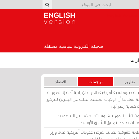
English Version
صحيفة إلكترونية سياسية مستقلة
رات
تقارير
ترجمات
اقتصاد
ات دبلوماسية أمريكية: الحرب الإيرانية أدت إلى تصورات
 مفادها أن الولايات المتحدة تخلت عن البحرين للتركيز
 حماية إسرائيل
ث تشاينا مورنينغ بوست: الخلاف بين السعودية
إمارات يهدد بتمزيق الشرق الأوسط
مة حقوقية تطالب بفرض عقوبات أمريكية على وزير
يني بسبب تعذيب المعتقلين