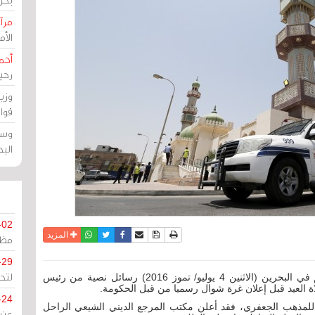
مرآة
الأ
أحم
رحي
وزي
قوا
وسط
الب
-02
نسخة للطباعة
حفظ الموضوع
فيسبوك
تويتر
أرسل الى صديق
واتساب
المزيد
مظل
-29
لتح
مرآة البحرين: تلقى المسؤولون عن المساجد والمآتم في البحرين (الاثنين 4 يوليو/ تموز 2016) رسائل نصية من رئيس
ة العيد قبل إعلان غرة شوال رسميا من قبل الحكومة.
-24
ا للمذهب الجعفري، فقد أعلن مكتب المرجع الديني الشيعي الراحل