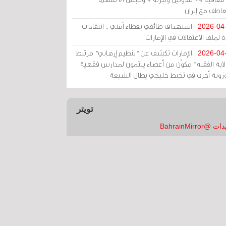
عاطف مع إيران
استهداف طائفي بغطاء أمني .. انتقادات
2026-04
 لملف الاعتقالات في الإمارات
الإمارات تكشف عن "تنظيم إرهابي" مرتبط
2026-04
ولاية الفقيه" مكوّن من أعضاء ينتمون لمدارس فقهية
زوية أخرى في تخبط خليجي يطال الشيعة
تويتر
 @BahrainMirror