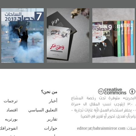
«وطن عكر» رواية
حصاد 2017
عاشوراء البحرين...
جديدة لمعتقل
ويكيليكس السفارة
عسكري تصدر عن
الأمريكية
«مرآة البحرين»
من نحن؟
البحرين» متوفرة تحت رخصة المشاع
أخبار
ترجمات
الإبداعي، 3.0 (يتوجب نسب المقال الى «مراة
 - يحظر استخدام العمل لأية غايات تجارية -
التعليق السياسي
اقتصاد
يام بأي تعديل، تحوير أو تغيير في النص)
تقارير
بورتريه
editor [at] bahrainmir
حوارات
انفوجرافك