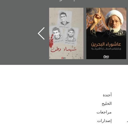
شهداء وطن
«جَوْ»: رواية
دعوة للضحك
المعتقل جهاد
أجندة
الخليج
مراجعات
إصدارات