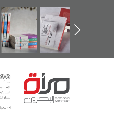
"حماة الباب الأخير":
تصنيف موضوعي
"مرآة البحرين"
الإصدار الأول عن
للوثائق البريطانية
تصدر حصاد
اعتصام الدراز
يقدمه «مركز أوال»
الساحات 2019
وأحداث ساحة
في سلسلة من 5
الفداء لمركز أوال
كتب
للدراسات والتوثيق
«مرآة 
البحرين»
يُحظر الق
للمراسلات: ror.com