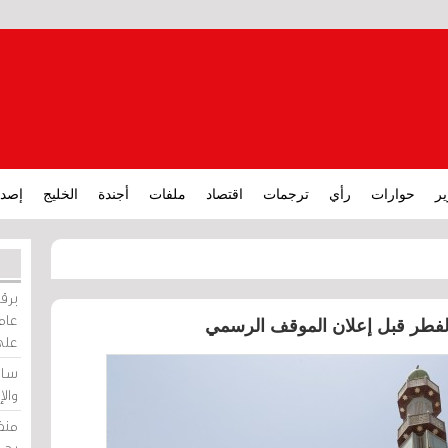
ير
حوارات
رأي
ترجمات
اقتصاد
ملفات
أجندة
الخليج
إصدا
برقي
عامة
 الفطر قبل إعلان الموقف الرسمي
على
ساو
وال
منظ
بحر