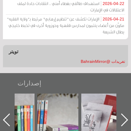
استهداف طائفي بغطاء أمني .. انتقادات حادة لملف
2026-04-22
الاعتقالات في الإمارات
الإمارات تكشف عن "تنظيم إرهابي" مرتبط بـ"ولاية الفقيه"
2026-04-21
مكوّن من أعضاء ينتمون لمدارس فقهية وحوزوية أخرى في تخبط خليجي
يطال الشيعة
تويتر
تغريدات @BahrainMirror
إصدارات
"حماة الباب الأخير":
تصنيف موضوعي
"مرآة البحرين"
الإصدار الأول عن
للوثائق البريطانية
تصدر حصاد
اعتصام الدراز
يقدمه «مركز أوال»
الساحات 2019
ه
وأحداث ساحة
في سلسلة من 5
الفداء لمركز أوال
كتب