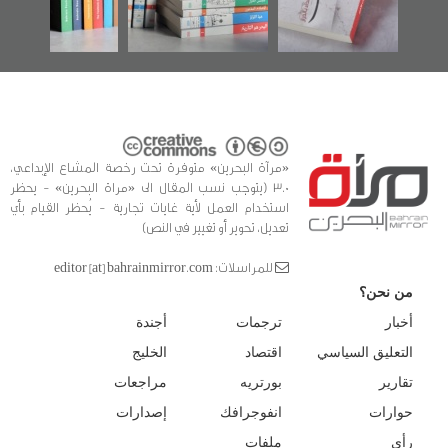
للدراسات والتوثيق
«مرآة البحرين» متوفرة تحت رخصة المشاع الإبداعي،
3.0 (يتوجب نسب المقال الى «مراة البحرين» - يحظر
استخدام العمل لأية غايات تجارية - يُحظر القيام بأي
تعديل، تحوير أو تغيير في النص)
للمراسلات: editor [at] bahrainmirror.com
من نحن؟
أخبار
ترجمات
أجندة
التعليق السياسي
اقتصاد
الخليج
تقارير
بورتريه
مراجعات
حوارات
انفوجرافك
إصدارات
رأي
ملفات