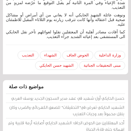
شدة الإعياء وفي المرة الثانية لم يقبل التوقيع ما عرّضه لمزيدٍ من
التعذيب.
ونوهت عائلة الشهيد الحايكي أنه لا يعاني من أي أمراض أو مشاكل
صحية قبل اعتقاله وأنها كانت تترقب زيارته يوم الثلاثاء المقبل للاطمئنان
عليه.
كما أفادت مصادر أهلية أن المعتقلين نقلوا لعوائلهم تأخر نقل الحايكي
الى المستشفى بعد إعيائه الشديد جراء التعذيب.
وزارة الداخلية
الحوض الجاف
الشهداء
التعذيب
مبنى التحقيقات الجنائية
الشهيد حسن الحايكي
مواضيع ذات صلة
حسن الحايكي أول شهيد في عهد مدير السجون الجديد يوسف العربي
الشهيد الحايكي تعرض في"التحقيقات" للصعق الكهربائي والضرب وكان
ينقل محمولاً بعد وجبات التعذيب
أحد المعتقلين من الحوض الجاف: الشهيد الحايكي أصابته أزمة قلبية وتم
إهماله حتى فارق الحياة