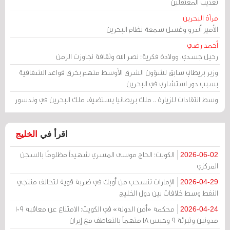
تعذيب المعتقلين
مرآة البحرين
الأمير أندرو وغسل سمعة نظام البحرين
أحمد رضي
رحيل جسدي، وولادة فكرية: نصر الله وثقافة تجاوزت الزمن
وزير بريطاني سابق لشؤون الشرق الأوسط متهم بخرق قواعد الشفافية
بسبب دور استشاري في البحرين
وسط انتقادات للزيارة .. ملك بريطانيا يستضيف ملك البحرين في وندسور
اقرأ في
الخليج
الكويت: الحاج موسى المسري شهيداً مظلومًا بالسجن
2026-06-02
المركزي
الإمارات تنسحب من أوبك في ضربة قوية لتحالف منتجي
2026-04-29
النفط وسط خلافات بين دول الخليج
محكمة «أمن الدولة» في الكويت: الامتناع عن معاقبة 109
2026-04-24
مدونين وتبرئة 9 وحبس 18 متهماً بالتعاطف مع إيران