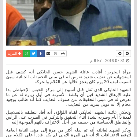
نسخة للطباعة
حفظ الموضوع
فيسبوك
تويتر
أرسل الى صديق
واتساب
المزيد
2016-07-31 - 6:57 م
مرآة البحرين: أفادت عائلة الشهيد حسن الحايكي أنه كشف قبل
استشهاده عن تعذيب شديد تعرض له في مبنى التحقيقات الجنائية سيئ
الصيت لمدة 20 يوم كان يعجز خلالها عن الكلام والحركة.
الشهيد الحايكي الذي نُقل قبل أسبوع إلى مركز الحبس الإحتياطي بدا
عليه الإرهاق الشديد قبل أن يكشف لأسرته في أول زيارة له عن ما
تعرض له في مبنى التحقيقات من صنوف التعذيب كما أنه طالب بوجود
محام إلا أنه قوبل بمزبد من التعذيب .
وتحكي عائلة الشهيد الحايكي لقناة اللؤلؤة، أنه أفاد بتعليقه بالسلاسل
لمدة 5 أيام وضربه بشدة أثناء التحقيق والتركيز في الضرب على الرأس
والمناطق الحساسة من جسمه من أجل الاعتراف بالتهم الموجهة إليه.
وذكر الشهيد لعائلته أنه تم نقله أكثر من مرة إلى مبنى النيابة العامة
لتوقيع الاعترافات إلا أنه في المرة الأولى لم يكن قادراً على الكلام من