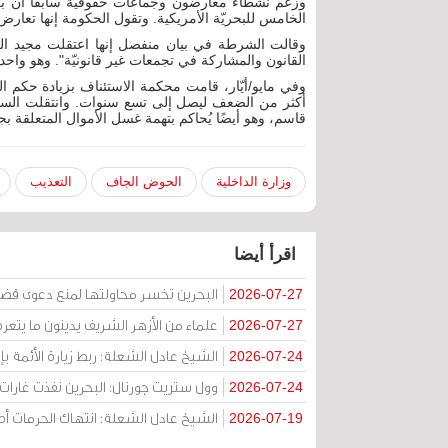
وزعم نشطاء معارضون وجماعات حقوقيّة سابقا أنّ ب
الخامس للبحريّة الأمريكية. وتقول الحكومة إنها تعارض
وقالت الشرطة في بيان منفصل إنها اعتقلت مجيد ا
القانون والمشاركة في تجمعات غير قانونيّة". وهو واحد 
وفي مايو/أيّار، قامت محكمة الاستئناف بزيادة حكم 
أكثر من الضعف ليصل إلى تسع سنوات. وانتقلت السل
قاسم، وهو أيضًا يُحاكم بتهمة غسل الأموال المتعلقة ب
وزارة الداخلية
الحوض الجاف
التعذيب
اقرأ أيضا
البحرين تخسر محاولتها لمنع دعوى قض
2026-07-27
علماء من الأزهر الشريف يدينون ما يتعر
2026-07-27
الشيخ عادل الشعلة: ربط زيارة الأئمة ب
2026-07-24
وول ستريت جورنال: البحرين نفذت غارات ج
2026-07-24
الشيخ عادل الشعلة: انتهاك الحرمات
2026-07-19