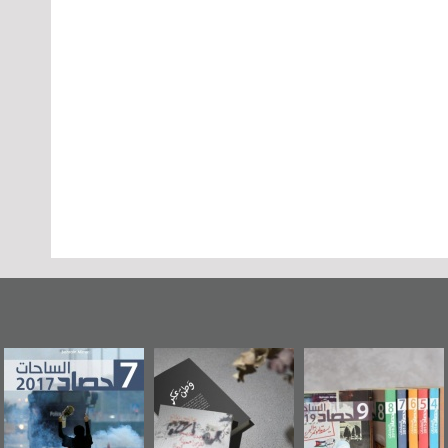
وطن عكر» رواية
حصاد 2017
عاشوراء البحرين...
جديدة لمعتقل
ويكيليكس السفارة
سكري تصدر عن
الأمريكية
«مرآة البحرين»