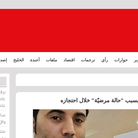
ير
حوارات
رأي
ترجمات
اقتصاد
ملفات
أجندة
الخليج
إصدا
برقي
عامة
سبب "حالة مرضيّة" خلال احتجازه
على
ساو
وال
منظ
بحر