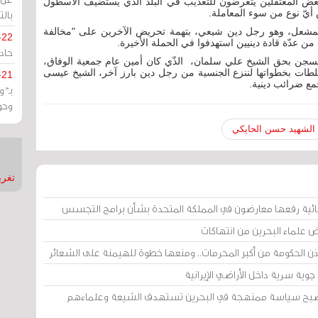
عض المعتقلين يتعرضون للتعذيب في البلد الذي يستضيف الأسطول
 أيّ نوع من سوء المعاملة.
بالت
لمشعل، وهو رجل دين شيعي، بتهمة تحريض الآخرين على "مخالفة
-22
من عدّة قادة دينيين استهدفوا في الحملة الأخيرة.
حادة
السجن بحق الشيخ علي سلمان، الذّي كان أمين عام جمعية الوفاق،
طات بخطواتها لننزع الجنسية من رجل دين بارز آخر، الشيخ عيسى
-21
جمع ضرائب دينية.
بـ"
وحو
الشهيد حسن الحايكي
تغريدات
ائية رفعها معارضون في المملكة المتحدة بشأن برامج التجسس
ض علماء البحرين من انتهاكات
إذن الحكومة من أكبر المحرمات.. ومنعها خطوة للهيمنة على الشعائر
وية سرية داخل الأراضي الإيرانية
 أصبح سياسة ممنهجة في البحرين تستهدف الشيعة وعلماءهم