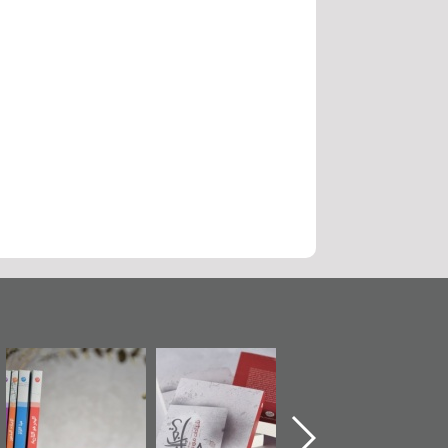
حماة الباب الأخير":
تصنيف موضوعي
"مرآة البحرين"
«
الإصدار الأول عن
للوثائق البريطانية
تصدر حصاد
اعتصام الدراز
يقدمه «مركز أوال»
الساحات 2019
ع
وأحداث ساحة
في سلسلة من 5