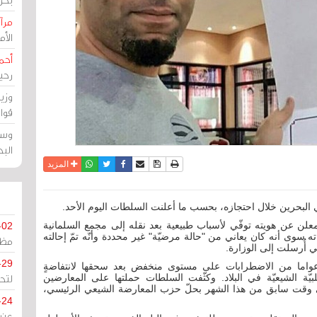
مرآة
الأ
أحم
رحي
وزي
قوا
وسط
الب
نسخة للطباعة
حفظ الموضوع
فيسبوك
تويتر
أرسل الى صديق
واتساب
المزيد
البحرين خلال احتجازه، بحسب ما أعلنت السلطات اليوم الأحد.
معلن عن هويته توفّي لأسباب طبيعية بعد نقله إلى مجمع السلمانية
-02
 سوى أنه كان يعاني من "حالة مرضيّة" غير محددة وأنّه تمّ إحالته
مظل
تي أُرسلت إلى الوزارة.
-29
عواما من الاضطرابات على مستوى منخفض بعد سحقها لانتفاضةٍ
لتح
العربي عام 2011، يقودها الأغلبيّة الشيعيّة في البلاد. وكثّفت السلطات حملتها على المعارضين
في وقت سابق من هذا الشهر بحلّ حزب المعارضة الشيعي الرئيسي،
-24