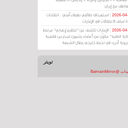
عاطف مع إيران
استهداف طائفي بغطاء أمني .. انتقادات
2026-04
 لملف الاعتقالات في الإمارات
الإمارات تكشف عن "تنظيم إرهابي" مرتبط
2026-04
ولاية الفقيه" مكوّن من أعضاء ينتمون لمدارس فقهية
زوية أخرى في تخبط خليجي يطال الشيعة
تويتر
 @BahrainMirror