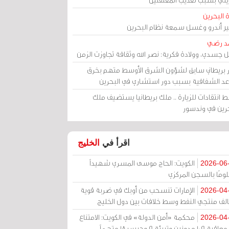
 البحرين
مير أندرو وغسل سمعة نظام البحرين
د رضي
ل جسدي، وولادة فكرية: نصر الله وثقافة تجاوزت الزمن
ر بريطاني سابق لشؤون الشرق الأوسط متهم بخرق
عد الشفافية بسبب دور استشاري في البحرين
 انتقادات للزيارة .. ملك بريطانيا يستضيف ملك
حرين في وندسور
اقرأ في
الخليج
الكويت: الحاج موسى المسري شهيداً
2026-06
ومًا بالسجن المركزي
الإمارات تنسحب من أوبك في ضربة قوية
2026-04
الف منتجي النفط وسط خلافات بين دول الخليج
محكمة «أمن الدولة» في الكويت: الامتناع
2026-04
عن معاقبة 109 مدونين وتبرئة 9 وحبس 18 متهماً