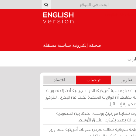
English Version
صحيفة إلكترونية سياسية مستقلة
رات
تقارير
ترجمات
اقتصاد
ات دبلوماسية أمريكية: الحرب الإيرانية أدت إلى تصورات
 مفادها أن الولايات المتحدة تخلت عن البحرين للتركيز
 حماية إسرائيل
ث تشاينا مورنينغ بوست: الخلاف بين السعودية
إمارات يهدد بتمزيق الشرق الأوسط
مة حقوقية تطالب بفرض عقوبات أمريكية على وزير
يني بسبب تعذيب المعتقلين