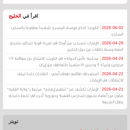
اقرأ في
الخليج
الكويت: الحاج موسى المسري شهيداً مظلومًا بالسجن
2026-06-02
المركزي
الإمارات تنسحب من أوبك في ضربة قوية لتحالف منتجي
2026-04-29
النفط وسط خلافات بين دول الخليج
محكمة «أمن الدولة» في الكويت: الامتناع عن معاقبة 109
2026-04-24
مدونين وتبرئة 9 وحبس 18 متهماً بالتعاطف مع إيران
استهداف طائفي بغطاء أمني .. انتقادات حادة لملف
2026-04-22
الاعتقالات في الإمارات
الإمارات تكشف عن "تنظيم إرهابي" مرتبط بـ"ولاية الفقيه"
2026-04-21
مكوّن من أعضاء ينتمون لمدارس فقهية وحوزوية أخرى في تخبط خليجي
يطال الشيعة
تويتر