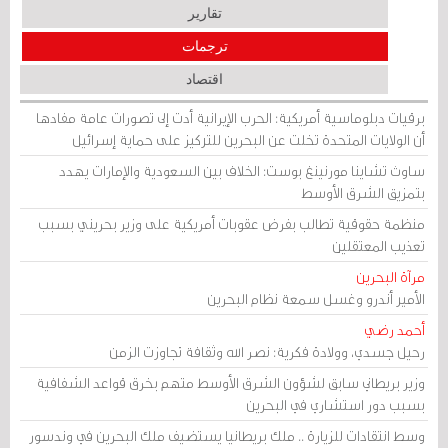
تقارير
ترجمات
اقتصاد
برقيات دبلوماسية أمريكية: الحرب الإيرانية أدت إلى تصورات عامة مفادها
أن الولايات المتحدة تخلت عن البحرين للتركيز على حماية إسرائيل
ساوث تشاينا مورنينغ بوست: الخلاف بين السعودية والإمارات يهدد
بتمزيق الشرق الأوسط
منظمة حقوقية تطالب بفرض عقوبات أمريكية على وزير بحريني بسبب
تعذيب المعتقلين
مرآة البحرين
الأمير أندرو وغسل سمعة نظام البحرين
أحمد رضي
رحيل جسدي، وولادة فكرية: نصر الله وثقافة تجاوزت الزمن
وزير بريطاني سابق لشؤون الشرق الأوسط متهم بخرق قواعد الشفافية
بسبب دور استشاري في البحرين
وسط انتقادات للزيارة .. ملك بريطانيا يستضيف ملك البحرين في وندسور