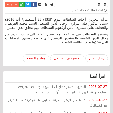
نسخة للطباعة
حفظ الموضوع
فيسبوك
تويتر
أرسل الى صديق
واتساب
المزيد
2016-08-24 - 3:45 ص
مرآة البحرين: أخلت السلطات اليوم (الثلثاء 23 أغسطس/ آب 2016)
سبيل الدكتور طه الدرازي، رجل الدين الشيعي السيد محمد الغريفي،
والخطيب هاني بسيرة، الذين أوقفتهم السلطات بتهم تتعلق بحق التعبير.
وتستمر السلطات في محاكمة المعارضين الثلاثة، إلى جانب العديد من
رجال الدين الشيعة والمنشدين الدينيين على خلفية رفضهم للمضايقات
التي تتخذها بحق الطائفة الشيعية.
رجال الدين
الاستهداف الطائفي
معاداة الشيعة
اقرأ أيضا
البحرين تخسر محاولتها لمنع دعوى قضائية رفعها
2026-07-27
معارضون في المملكة المتحدة بشأن برامج التجسس
علماء من الأزهر الشريف يدينون ما يتعرض علماء البحرين
2026-07-27
من انتهاكات