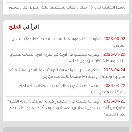
وسط انتقادات للزيارة .. ملك بريطانيا يستضيف ملك البحرين في وندسور
اقرأ في
الخليج
الكويت: الحاج موسى المسري شهيداً مظلومًا بالسجن
2026-06-02
المركزي
الإمارات تنسحب من أوبك في ضربة قوية لتحالف منتجي
2026-04-29
النفط وسط خلافات بين دول الخليج
محكمة «أمن الدولة» في الكويت: الامتناع عن معاقبة 109
2026-04-24
مدونين وتبرئة 9 وحبس 18 متهماً بالتعاطف مع إيران
استهداف طائفي بغطاء أمني .. انتقادات حادة لملف
2026-04-22
الاعتقالات في الإمارات
الإمارات تكشف عن "تنظيم إرهابي" مرتبط بـ"ولاية الفقيه"
2026-04-21
مكوّن من أعضاء ينتمون لمدارس فقهية وحوزوية أخرى في تخبط خليجي
يطال الشيعة