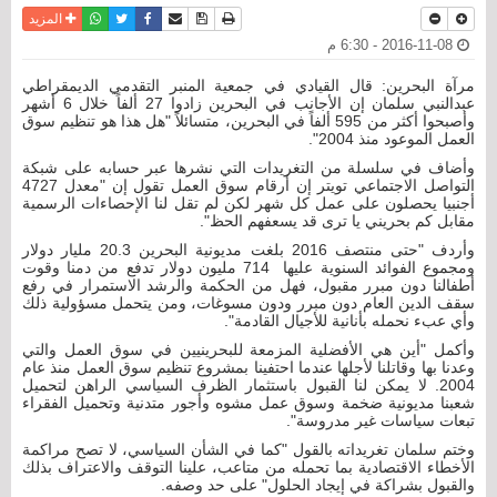
نسخة للطباعة
حفظ الموضوع
فيسبوك
تويتر
أرسل الى صديق
واتساب
المزيد
2016-11-08 - 6:30 م
مرآة البحرين: قال القيادي في جمعية المنبر التقدمي الديمقراطي
عبدالنبي سلمان إن الأجانب في البحرين زادوا 27 ألفاً خلال 6 أشهر
وأصبحوا أكثر من 595 ألفاً في البحرين، متسائلاً "هل هذا هو تنظيم سوق
العمل الموعود منذ 2004".
وأضاف في سلسلة من التغريدات التي نشرها عبر حسابه على شبكة
التواصل الاجتماعي تويتر إن أرقام سوق العمل تقول إن "معدل 4727
أجنبيا يحصلون على عمل كل شهر لكن لم تقل لنا الإحصاءات الرسمية
مقابل كم بحريني يا ترى قد يسعفهم الحظ".
وأردف "حتى منتصف 2016 بلغت مديونية البحرين 20.3 مليار دولار
ومجموع الفوائد السنوية عليها 714 مليون دولار تدفع من دمنا وقوت
أطفالنا دون مبرر مقبول، فهل من الحكمة والرشد الاستمرار في رفع
سقف الدين العام دون مبرر ودون مسوغات، ومن يتحمل مسؤولية ذلك
وأي عبء نحمله بأنانية للأجيال القادمة".
وأكمل "أين هي الأفضلية المزمعة للبحرينيين في سوق العمل والتي
وعدنا بها وقاتلنا لأجلها عندما احتفينا بمشروع تنظيم سوق العمل منذ عام
2004. لا يمكن لنا القبول باستثمار الظرف السياسي الراهن لتحميل
شعبنا مديونية ضخمة وسوق عمل مشوه وأجور متدنية وتحميل الفقراء
تبعات سياسات غير مدروسة".
وختم سلمان تغريداته بالقول "كما في الشأن السياسي، لا تصح مراكمة
الأخطاء الاقتصادية بما تحمله من متاعب، علينا التوقف والاعتراف بذلك
والقبول بشراكة في إيجاد الحلول" على حد وصفه.