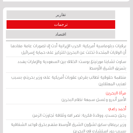
تقارير
ترجمات
اقتصاد
برقيات دبلوماسية أمريكية: الحرب الإيرانية أدت إلى تصورات عامة مفادها
أن الولايات المتحدة تخلت عن البحرين للتركيز على حماية إسرائيل
ساوث تشاينا مورنينغ بوست: الخلاف بين السعودية والإمارات يهدد
بتمزيق الشرق الأوسط
منظمة حقوقية تطالب بفرض عقوبات أمريكية على وزير بحريني بسبب
تعذيب المعتقلين
مرآة البحرين
الأمير أندرو وغسل سمعة نظام البحرين
أحمد رضي
رحيل جسدي، وولادة فكرية: نصر الله وثقافة تجاوزت الزمن
وزير بريطاني سابق لشؤون الشرق الأوسط متهم بخرق قواعد الشفافية
بسبب دور استشاري في البحرين