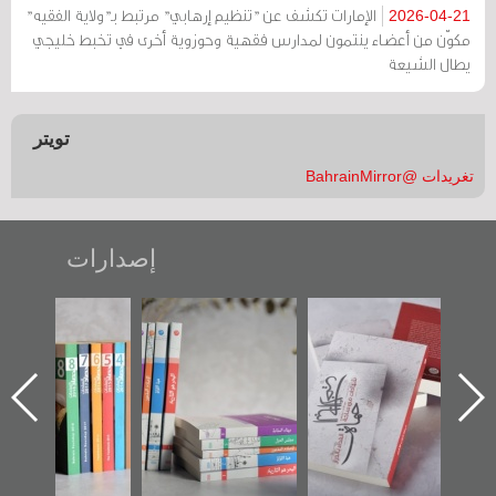
الإمارات تكشف عن "تنظيم إرهابي" مرتبط بـ"ولاية الفقيه"
2026-04-21
مكوّن من أعضاء ينتمون لمدارس فقهية وحوزوية أخرى في تخبط خليجي
يطال الشيعة
تويتر
تغريدات @BahrainMirror
إصدارات
"حماة الباب الأخير":
تصنيف موضوعي
"مرآة البحرين"
الإصدار الأول عن
للوثائق البريطانية
تصدر حصاد
اعتصام الدراز
يقدمه «مركز أوال»
الساحات 2019
ه
وأحداث ساحة
في سلسلة من 5
الفداء لمركز أوال
كتب
للدراسات والتوثيق