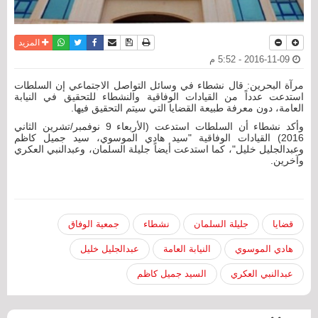
نسخة للطباعة
حفظ الموضوع
فيسبوك
تويتر
أرسل الى صديق
واتساب
المزيد
2016-11-09 - 5:52 م
مرآة البحرين: قال نشطاء في وسائل التواصل الاجتماعي إن السلطات
استدعت عدداً من القيادات الوفاقية والنشطاء للتحقيق في النيابة
العامة، دون معرفة طبيعة القضايا التي سيتم التحقيق فيها.
وأكد نشطاء أن السلطات استدعت (الأربعاء 9 نوفمبر/تشرين الثاني
2016) القيادات الوفاقية "سيد هادي الموسوي، سيد جميل كاظم
وعبدالجليل خليل"، كما استدعت أيضاً جليلة السلمان، وعبدالنبي العكري
وآخرين.
قضايا
جليلة السلمان
نشطاء
جمعية الوفاق
هادي الموسوي
النيابة العامة
عبدالجليل خليل
عبدالنبي العكري
السيد جميل كاظم