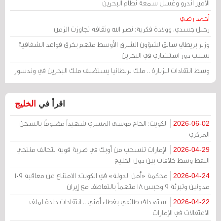
الأمير أندرو وغسل سمعة نظام البحرين
أحمد رضي
رحيل جسدي، وولادة فكرية: نصر الله وثقافة تجاوزت الزمن
وزير بريطاني سابق لشؤون الشرق الأوسط متهم بخرق قواعد الشفافية
بسبب دور استشاري في البحرين
وسط انتقادات للزيارة .. ملك بريطانيا يستضيف ملك البحرين في وندسور
اقرأ في
الخليج
الكويت: الحاج موسى المسري شهيداً مظلومًا بالسجن
2026-06-02
المركزي
الإمارات تنسحب من أوبك في ضربة قوية لتحالف منتجي
2026-04-29
النفط وسط خلافات بين دول الخليج
محكمة «أمن الدولة» في الكويت: الامتناع عن معاقبة 109
2026-04-24
مدونين وتبرئة 9 وحبس 18 متهماً بالتعاطف مع إيران
استهداف طائفي بغطاء أمني .. انتقادات حادة لملف
2026-04-22
الاعتقالات في الإمارات