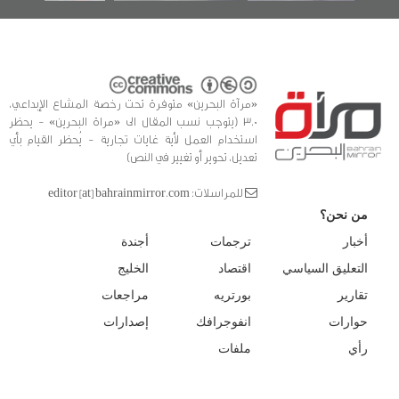
«مرآة البحرين» متوفرة تحت رخصة المشاع الإبداعي،
3.0 (يتوجب نسب المقال الى «مراة البحرين» - يحظر
استخدام العمل لأية غايات تجارية - يُحظر القيام بأي
تعديل، تحوير أو تغيير في النص)
للمراسلات: editor [at] bahrainmirror.com
من نحن؟
أخبار
ترجمات
أجندة
التعليق السياسي
اقتصاد
الخليج
تقارير
بورتريه
مراجعات
حوارات
انفوجرافك
إصدارات
رأي
ملفات