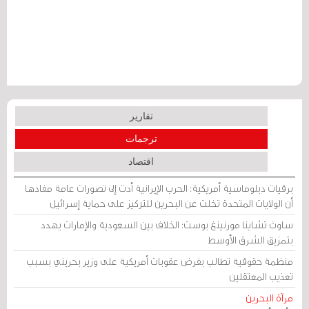
تقارير
ترجمات
اقتصاد
برقيات دبلوماسية أمريكية: الحرب الإيرانية أدت إلى تصورات عامة مفادها
أن الولايات المتحدة تخلت عن البحرين للتركيز على حماية إسرائيل
ساوث تشاينا مورنينغ بوست: الخلاف بين السعودية والإمارات يهدد
بتمزيق الشرق الأوسط
منظمة حقوقية تطالب بفرض عقوبات أمريكية على وزير بحريني بسبب
تعذيب المعتقلين
مرآة البحرين