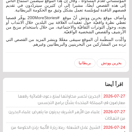
المؤسّساتي لعدم المساواة"، وقال إنّ هذا الموقع سيضمن استماع الناس
إلى هذه القصص أيضًا، مشيرا إلى أن كثيرين سيتردّدون في تقديم
قصصهم الناقدة لمؤسّسة تعمل بشكل وثيق مع الحكومة البريطانية.
وأضاف موقع بحرين ووتش أنّ موقع #200MoreStories يوفّر قصصا
تعطي نظرة واقعيّة حول تعقيدات العلاقة بين البلدين خلال الانتداب أو
بعده، وحول التوترات الثقافيّة والاجتماعية، من خلال باستخدام مزيج من
الأرشيف والقصص الشخصية الواقعيّة.
وأكّدت المنظّمة أن الموقع سيبقى مفعّلا وينشر المزيد من القصص التي
ترده من المشاركين من البحرينيين والبريطانيين وغيرهم.
بحرين ووتش
بريطانيا
اقرأ أيضا
البحرين تخسر محاولتها لمنع دعوى قضائية رفعها
2026-07-27
معارضون في المملكة المتحدة بشأن برامج التجسس
علماء من الأزهر الشريف يدينون ما يتعرض علماء البحرين
2026-07-27
من انتهاكات
الشيخ عادل الشعلة: ربط زيارة الأئمة بإذن الحكومة من
2026-07-24