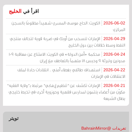
اقرأ في
الخليج
الكويت: الحاج موسى المسري شهيداً مظلومًا بالسجن
2026-06-02
المركزي
الإمارات تنسحب من أوبك في ضربة قوية لتحالف منتجي
2026-04-29
النفط وسط خلافات بين دول الخليج
محكمة «أمن الدولة» في الكويت: الامتناع عن معاقبة 109
2026-04-24
مدونين وتبرئة 9 وحبس 18 متهماً بالتعاطف مع إيران
استهداف طائفي بغطاء أمني .. انتقادات حادة لملف
2026-04-22
الاعتقالات في الإمارات
الإمارات تكشف عن "تنظيم إرهابي" مرتبط بـ"ولاية الفقيه"
2026-04-21
مكوّن من أعضاء ينتمون لمدارس فقهية وحوزوية أخرى في تخبط خليجي
يطال الشيعة
تويتر
تغريدات @BahrainMirror