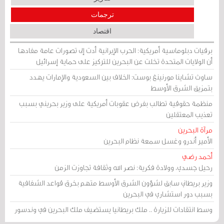
ترجمات
اقتصاد
برقيات دبلوماسية أمريكية: الحرب الإيرانية أدت إلى تصورات عامة مفادها
أن الولايات المتحدة تخلت عن البحرين للتركيز على حماية إسرائيل
ساوث تشاينا مورنينغ بوست: الخلاف بين السعودية والإمارات يهدد
بتمزيق الشرق الأوسط
منظمة حقوقية تطالب بفرض عقوبات أمريكية على وزير بحريني بسبب
تعذيب المعتقلين
مرآة البحرين
الأمير أندرو وغسل سمعة نظام البحرين
أحمد رضي
رحيل جسدي، وولادة فكرية: نصر الله وثقافة تجاوزت الزمن
وزير بريطاني سابق لشؤون الشرق الأوسط متهم بخرق قواعد الشفافية
بسبب دور استشاري في البحرين
وسط انتقادات للزيارة .. ملك بريطانيا يستضيف ملك البحرين في وندسور