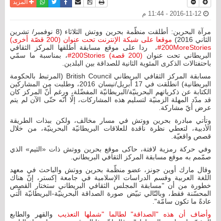
نسخة للطباعة
حفظ الموضوع
فيسبوك
تويتر
أرسل الى صديق
واتساب
المزيد
2016-11-12 - 11:44 م
مرآة البحرين: أطلقت منظّمة بحرين ووتش الثلاثاء (8 نوفمبر/ تشرين
الثاني 2016)
موقعا على شبكة الإنترنت تحت عنوان (200 قصّة أخرى)
200MoreStories#
، ردا على موقع مسابقة أطلقها المركز الثقافي
البريطاني تحت عنوان
(200 قصة) 200Stories#
، بمناسبة ما سمّي
باحتفتالات الذكرى المئوية الثانية للصداقة بين البلدين.
مسابقة المركز الثقافي البريطاني British Council (المرتبط بالحكومة
البريطانية) انطلقت في 17 أبريل/نيسان 2016، وطلبت من المشاركين
الكتابة عن ذكرياتهم البحرينيّة/البريطانيّة المفضّلة، ورغم أنّ المركز كان
قد مدّد المهلة الزمنيّة لتسليم هذه المشاركات، إلّا أنّه حتّى الآن لم يتم
عرض أيّ مشاركة.
وتأتي مبادرة بحرين ووتش في مسار مخالف، ولكن ببذات الطريقة
الأدبية، لتعطي نظرة ناقدة للعلاقات البريطانيّة البحرينيّة، من خلال
قصص واقعيّة.
وفي حركة رمزية لافتة، حاكى موقع بحرين ووتش ذات «الثيم» الذي
صمّمم به موقع مسابقة المركز الثقافي البريطاني.
وقال مارك أوين جونز، عضو منظّمة بحرين ووتش والباحث في معهد
اللغة العربية وقسم الدراسات الإسلامية في جامعة إكستر، إنّ هناك
خطورة من أن "مسابقة المجلس الثقافي البريطاني ستختار القصص
المحسّنة فقط، وبالتّالي تبيّض صورة الصداقة البحرينيّة-البريطانيّة الّتي
عادةً ما تكون سامّة".
وأضاف أن هذه "الصداقة" لطالما "شملها التعذيب
والقهر والطابع