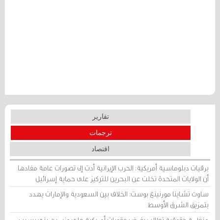
تقارير
ترجمات
اقتصاد
برقيات دبلوماسية أمريكية: الحرب الإيرانية أدت إلى تصورات عامة مفادها
أن الولايات المتحدة تخلت عن البحرين للتركيز على حماية إسرائيل
ساوث تشاينا مورنينغ بوست: الخلاف بين السعودية والإمارات يهدد
بتمزيق الشرق الأوسط
منظمة حقوقية تطالب بفرض عقوبات أمريكية على وزير بحريني بسبب