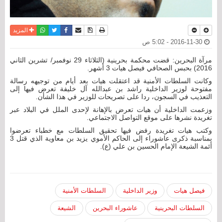
نسخة للطباعة
حفظ الموضوع
فيسبوك
تويتر
أرسل الى صديق
واتساب
المزيد
2016-11-30 - 5:02 ص
مرآة البحرين: قضت محكمة بحرينية (الثلاثاء 29 نوفمبر/ تشرين الثاني
2016) بحبس الصحافي فيصل هيات 3 أشهر.
وكانت السلطات الأمنية قد اعتقلت هيات بعد أيام من توجيهه رسالة
مفتوحة لوزير الداخلية راشد بن عبدالله آل خليفة تعرض فيها إلى
التعذيب في السجون، ردا على تصريحات للوزير في هذا الشأن.
وزعمت الداخلية أن هيات تعرض بالإهانة لإحدى الملل في البلاد عبر
تغريدة نشرها على موقع التواصل الاجتماعي.
وكتب هيات تغريدة رفض فيها تحقيق السلطات مع خطباء تعرضوا
بمناسبة ذكرى عاشوراء إلى الحاكم الأموي يزيد بن معاوية الذي قتل 3
أئمة الشيعة الإمام الحسين بن علي (ع).
فيصل هيات
وزير الداخلية
السلطات الأمنية
السلطات البحرينية
عاشوراء البحرين
الشيعة