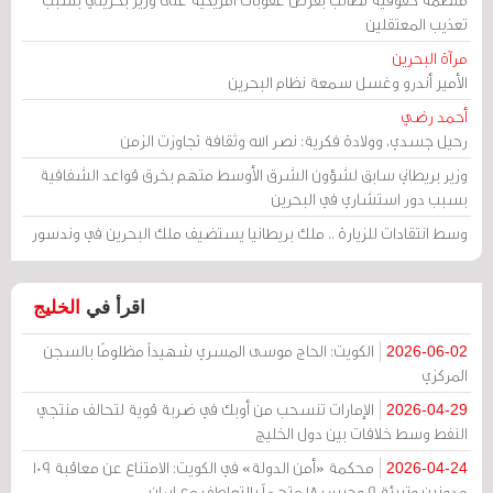
تعذيب المعتقلين
مرآة البحرين
الأمير أندرو وغسل سمعة نظام البحرين
أحمد رضي
رحيل جسدي، وولادة فكرية: نصر الله وثقافة تجاوزت الزمن
وزير بريطاني سابق لشؤون الشرق الأوسط متهم بخرق قواعد الشفافية
بسبب دور استشاري في البحرين
وسط انتقادات للزيارة .. ملك بريطانيا يستضيف ملك البحرين في وندسور
اقرأ في
الخليج
الكويت: الحاج موسى المسري شهيداً مظلومًا بالسجن
2026-06-02
المركزي
الإمارات تنسحب من أوبك في ضربة قوية لتحالف منتجي
2026-04-29
النفط وسط خلافات بين دول الخليج
محكمة «أمن الدولة» في الكويت: الامتناع عن معاقبة 109
2026-04-24
مدونين وتبرئة 9 وحبس 18 متهماً بالتعاطف مع إيران