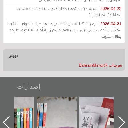
استهداف طائفي بغطاء أمني .. انتقادات حادة لملف
2026-04-22
الاعتقالات في الإمارات
الإمارات تكشف عن "تنظيم إرهابي" مرتبط بـ"ولاية الفقيه"
2026-04-21
مكوّن من أعضاء ينتمون لمدارس فقهية وحوزوية أخرى في تخبط خليجي
يطال الشيعة
تويتر
تغريدات @BahrainMirror
إصدارات
"حماة الباب الأخير":
تصنيف موضوعي
"مرآة البحرين"
الإصدار الأول عن
للوثائق البريطانية
تصدر حصاد
اعتصام الدراز
يقدمه «مركز أوال»
الساحات 2019
ه
وأحداث ساحة
في سلسلة من 5