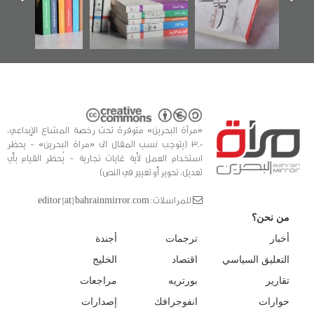
الفداء لمركز أوال
كتب
للدراسات والتوثيق
«مرآة البحرين» متوفرة تحت رخصة المشاع الإبداعي،
3.0 (يتوجب نسب المقال الى «مراة البحرين» - يحظر
استخدام العمل لأية غايات تجارية - يُحظر القيام بأي
تعديل، تحوير أو تغيير في النص)
للمراسلات: editor [at] bahrainmirror.com
من نحن؟
أخبار
ترجمات
أجندة
التعليق السياسي
اقتصاد
الخليج
تقارير
بورتريه
مراجعات
حوارات
انفوجرافك
إصدارات