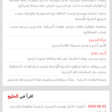
أن الولايات المتحدة تخلت عن البحرين للتركيز على حماية إسرائيل
ساوث تشاينا مورنينغ بوست: الخلاف بين السعودية والإمارات يهدد
بتمزيق الشرق الأوسط
منظمة حقوقية تطالب بفرض عقوبات أمريكية على وزير بحريني بسبب
تعذيب المعتقلين
مرآة البحرين
الأمير أندرو وغسل سمعة نظام البحرين
أحمد رضي
رحيل جسدي، وولادة فكرية: نصر الله وثقافة تجاوزت الزمن
وزير بريطاني سابق لشؤون الشرق الأوسط متهم بخرق قواعد الشفافية
بسبب دور استشاري في البحرين
وسط انتقادات للزيارة .. ملك بريطانيا يستضيف ملك البحرين في وندسور
اقرأ في
الخليج
الكويت: الحاج موسى المسري شهيداً مظلومًا بالسجن
2026-06-02
المركزي