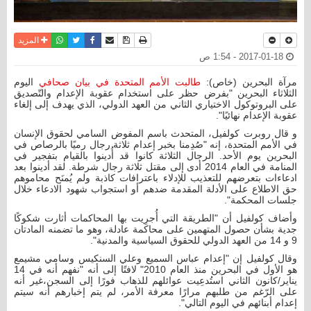
نسخة للطباعة
حفظ الموضوع
فيسبوك
تويتر
أرسل الى صديق
واتساب
المزيد
2017-01-18 - 1:54 ص
مرآة البحرين (خاص):
طالبت الأمم المتحدة في بيان صحافي
اليوم
الثلاثاء البحرين "بفرض حظر على استخدام عقوبة الإعدام والتّصديق
على البروتوكول الاختياري الثاني من العهد الدولي، الذي يهدف إلى إلغاء
عقوبة الإعدام نهائيًا".
و قال روبرت كولفيل، المتحدث باسم المفوض السامي لحقوق الإنسان
في الأمم المتحدة، إنه "صُدِمنا بخبر إعدام ثلاثة رجال رميًا بالرصاص في
البحرين يوم الأحد. الرجال الثلاثة كانوا قد أُدينوا بالقيام بتفجير في
المنامة في العام 2014 أدى إلى مقتل ثلاثة رجال شرطة. لقد أدينوا بعد
ادعاءات بتعرضهم للتعذيب للإدلاء باعترافات كاذبة ولم يُمنَح محاموهم
حق الاطلاع على الأدلة المقدمة ضدهم أو استجواب شهود الادعاء خلال
جلسات المحكمة".
وأضاف كولفيل أن "الطريقة التي أُجرِيت بها المحاكمات أثارت شكوكًا
جدية بشأن حصول المتهمين على محاكمة عادلة، وهو ما تضمنه المادتان
9 و 14 من العهد الدولي للحقوق السياسية والمدنية".
وقال كولفيل إن "إعدام عباس السميع وعلي السنكيس وسامي مشيمع
هو الأول في البحرين منذ العام 2010" لافتًا إلى أنه "نفهم أنه في 14
يناير/كانون الثاني استُدعِيت عوائلهم للذهاب فورًا إلى السجن،غير أنه
على الرّغم من طلبهم مرارًا معرفة الأمر، لم يتم إخبارهم أنه سيتم
إعدام أبنائهم في اليوم التالي".