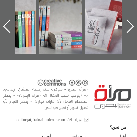
"حماة الباب الأخير":
تصنيف موضوعي
"مرآة البحرين"
الإصدار الأول عن
للوثائق البريطانية
تصدر حصاد
اعتصام الدراز
يقدمه «مركز أوال»
الساحات 2019
ه
وأحداث ساحة
في سلسلة من 5
الفداء لمركز أوال
كتب
للدراسات والتوثيق
«مرآة البحرين» متوفرة تحت رخصة المشاع الإبداعي،
3.0 (يتوجب نسب المقال الى «مراة البحرين» - يحظر
استخدام العمل لأية غايات تجارية - يُحظر القيام بأي
تعديل، تحوير أو تغيير في النص)
للمراسلات: editor [at] bahrainmirror.com
من نحن؟
أخبار
ترجمات
أجندة