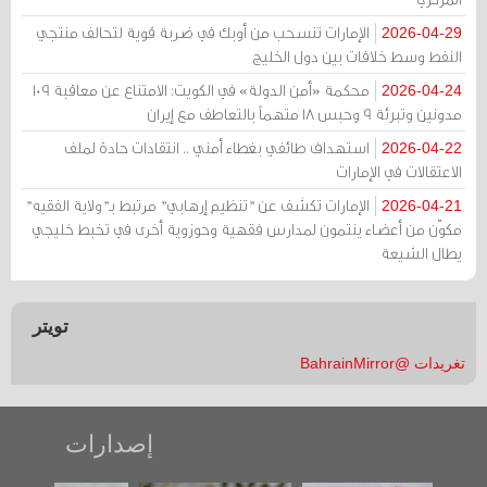
الإمارات تنسحب من أوبك في ضربة قوية لتحالف منتجي
2026-04-29
النفط وسط خلافات بين دول الخليج
محكمة «أمن الدولة» في الكويت: الامتناع عن معاقبة 109
2026-04-24
مدونين وتبرئة 9 وحبس 18 متهماً بالتعاطف مع إيران
استهداف طائفي بغطاء أمني .. انتقادات حادة لملف
2026-04-22
الاعتقالات في الإمارات
الإمارات تكشف عن "تنظيم إرهابي" مرتبط بـ"ولاية الفقيه"
2026-04-21
مكوّن من أعضاء ينتمون لمدارس فقهية وحوزوية أخرى في تخبط خليجي
يطال الشيعة
تويتر
تغريدات @BahrainMirror
إصدارات