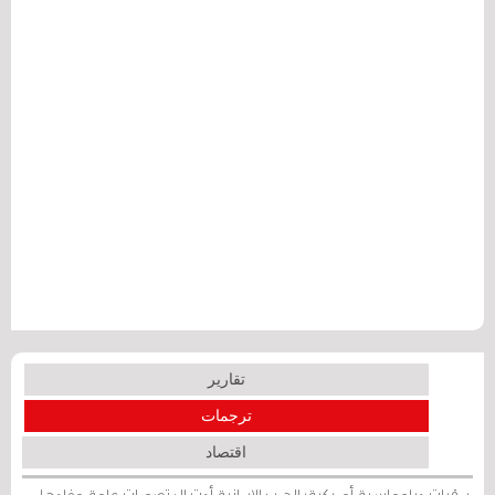
تقارير
ترجمات
اقتصاد
برقيات دبلوماسية أمريكية: الحرب الإيرانية أدت إلى تصورات عامة مفادها