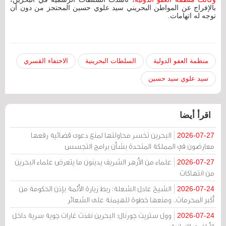
بالإفراج عن المواطن البحريني سيد علوي حسين المحتجز من دون أن
توجه له اتهامات.
منظمة العفو الدولية
السلطات البحرينية
الاختفاء القسري
سيد علوي سيد حسين
اقرأ أيضا
البحرين تخسر محاولتها لمنع دعوى قضائية رفعها
2026-07-27
معارضون في المملكة المتحدة بشأن برامج التجسس
علماء من الأزهر الشريف يدينون ما يتعرض علماء البحرين
2026-07-27
من انتهاكات
الشيخ عادل الشعلة: ربط زيارة الأئمة بإذن الحكومة من
2026-07-24
أكبر المحرمات.. ومنعها خطوة للهيمنة على الشعائر
وول ستريت جورنال: البحرين نفذت غارات جوية سرية داخل
2026-07-24