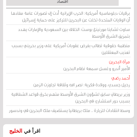
اقتصاد
برقيات دبلوماسية أمريكية: الحرب الإيرانية أدت إلى تصورات عامة مفادها
أن الولايات المتحدة تخلت عن البحرين للتركيز على حماية إسرائيل
ساوث تشاينا مورنينغ بوست: الخلاف بين السعودية والإمارات يهدد
بتمزيق الشرق الأوسط
منظمة حقوقية تطالب بفرض عقوبات أمريكية على وزير بحريني بسبب
تعذيب المعتقلين
مرآة البحرين
الأمير أندرو وغسل سمعة نظام البحرين
أحمد رضي
رحيل جسدي، وولادة فكرية: نصر الله وثقافة تجاوزت الزمن
وزير بريطاني سابق لشؤون الشرق الأوسط متهم بخرق قواعد الشفافية
بسبب دور استشاري في البحرين
وسط انتقادات للزيارة .. ملك بريطانيا يستضيف ملك البحرين في وندسور
اقرأ في
الخليج