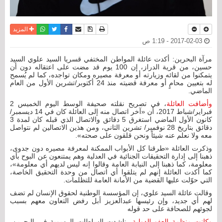
نسخة للطباعة
حفظ الموضوع
فيسبوك
تويتر
أرسل الى صديق
واتساب
المزيد
2017-02-03 - 1:19 ص
مرآة البحرين: أكدت عائلة المواطن المختفي قسريا السيد علوي السيد
حسين، من قرية الدراز، إن 100 يوم قد مضت على اعتقاله دون أن
يتمكنوا من لقائه وزيارته أو معرفة مصيره ومكان تواجده، كما لم يُسمح
له بتعيين محامٍ أو معرفة قضيته منذ 24 أكتوبر/تشرين الأول من العام
الماضي.
وأضافت العائلة
، في تصريح نقلته صحيفة الوسط اليوم الخميس 2
فبراير/شباط 2017، أن «آخر اتصال منه إلى العائلة كان في 14 ديسمبر/
كانون الأول الماضي استغرق 5 دقائق والاتصال الذي قبله كان لمدة 3
دقائق بتاريخ 28 نوفمبر/ تشرين الثاني، ومن هذين الاتصالين لم نتواصل
معه ولا نعلم عنه شيئاً ونحن قلقون على صحته».
وذكرت العائلة «طرقنا كل الأبواب الممكنة لمعرفة مصيره دون جدوى،
ذهبنا إلى إدارة التحقيقات الجنائية في العدلية وهم يمتنعون عن البوح بأي
معلومة، كما ذهبنا إلى النيابة العامة وقالوا إنه ليس لديهم أي معلومة»،
كما أكدت العائلة إنهم لم يتلقوا أي اتصال من وحدة التحقيق الخاصة،
التي حوّلت عليها القضية من الأمانة العامة للتظلمات.
وقالت عائلة السيد علوي، إن المؤسسة الوطنية لحقوق الإنسان لم تضف
لهم أي جديد، وإن رئيسها عبدالعزيز أبل رفض التعاون معهم بسبب
لجوئهم للصحافة على حد قوله
وكانت منظمة العفو الدولية
، ناشدت السلطات الرسمية في البحرين،