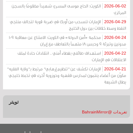
الكويت: الحاج موسى المسري شهيداً مظلومًا بالسجن
2026-06-02
المركزي
الإمارات تنسحب من أوبك في ضربة قوية لتحالف منتجي
2026-04-29
النفط وسط خلافات بين دول الخليج
محكمة «أمن الدولة» في الكويت: الامتناع عن معاقبة 109
2026-04-24
مدونين وتبرئة 9 وحبس 18 متهماً بالتعاطف مع إيران
استهداف طائفي بغطاء أمني .. انتقادات حادة لملف
2026-04-22
الاعتقالات في الإمارات
الإمارات تكشف عن "تنظيم إرهابي" مرتبط بـ"ولاية الفقيه"
2026-04-21
مكوّن من أعضاء ينتمون لمدارس فقهية وحوزوية أخرى في تخبط خليجي
يطال الشيعة
تويتر
تغريدات @BahrainMirror