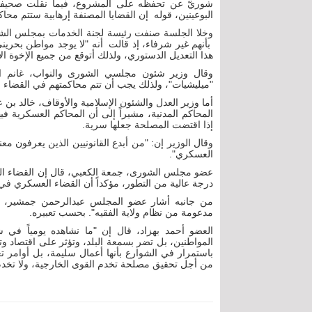
شوريّ عن تحفظه على المشروع، فيما نقلت صحيفة
البوعينين، قوله إن القضايا المصنفة إرهابية ستتم محاك
وخلا الجلسة صنفت رئيسة لجنة الخدمات بمجلس الشو
بأنهم غير شرفاء، إذ قالت أنه "لا يوجد مواطن بح
هذا التعديل الدستوري، ولذلك أتوقع من جميع الإخوة ال
وقال وزير شئون مجلسي الشورى والنواب، غانم البو
"ميليشيات"، ولذلك يجب أن تتم محاكمتهم في القضاء 
أما وزير العدل والشئون الإسلامية والأوقاف، خالد بن
المحاكم المدنية، مشيراً إلى أن المحاكم العسكرية ف
إذا اقتضت المصلحة جعلها سرية.
وقال الوزير إن: "من أبدع القانونيين الذين يعرفون مع
العسكري".
درجة عالية من التطور، مؤكداً أن القضاء العسكري في 
من جانبه أشار عضو المجلس عبدالرحمن جمشير، إلى
مدعومة من نظام ولاية الفقيه". بحسب تعبيره.
العضو أحمد بهزاد، قال إن "ما نشاهده يومياً في ش
المواطنين، بل تضر بسمعة البلد، وتؤثر على اقتصاد و
باستمرار في الشوارع بأنها أعمال سليمة، بل أوامر
من أجل تحقيق مصلحة تخدم القوى الخارجية، ولا تخدم