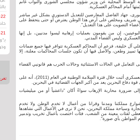
 الوسط المحلية عن وزير شؤون مجلسي الشورى والنواب غانم
بالت
متها أمام المحاكم العسكرية.
رى، جهاد الفاضل المعارضين للتعديل الدستوري بشكل غير مباشر
-22
ريني شريف ومخلص على أرض هذا الوطن يعترض أو حتى يتحفظ على
حادة
أعضاء التصويت على هذا التعديل".
عينين، إن من يقومون بعمليات إرهابية ليسوا مدنيين، بل إنها
-21
العسكري وليس القضاء المدني.
بـ"
وحو
 علي آل خليفة، فزعم أن المحاكم العسكرية تتوافر فيها جميع ضمانات
يها تمييز وطعن، والأصل فيها أن تكون جلسات المحاكمات معلنة، إلا
نى التعامل في الحالات الاستثنائية وحالات الحرب هم قانونيي القضاء
عضو مجلس الشورى، جمعة الكعبي، قال إن القضاء العسكري أثبت خلال فترة السلامة الوطنية في العام (2011)، أنه على
تغريدات
قوة دفاع البحرين يعد من أكبر الجهات القضائية في البحرين.
 ضرورة محاربة الإرهاب سواءً أكان "داعشياً أو من ميليشيات
وارع مملكتنا ومدننا وقرانا من أعمال لا تخدم الوطن ولا تخدم
تجارة وسياحة مملكة البحرين، نحن لا نرى في الأعمال التي نشاهدها
 تعطى لفئات معينة من الشعب، فئات اختصت بأعمال تخريب وتدمير
 المواطن بأي صورة".