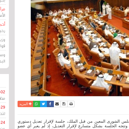
مرآة
الأ
أحم
رحي
وزي
قوا
وسط
الب
-02
مظل
نسخة للطباعة
حفظ الموضوع
فيسبوك
تويتر
أرسل الى صديق
واتساب
المزيد
-29
لتح
حرين: يعقد اليوم الأحد (5 مارس 2017). مجلس الشورى المعين من قبل الملك، جلسة لإقرار تعديل دستوري
-24
وتتجه الجلسة بشكل متسارع لإقرار التعديل، إذ لم يعبر أي عضو