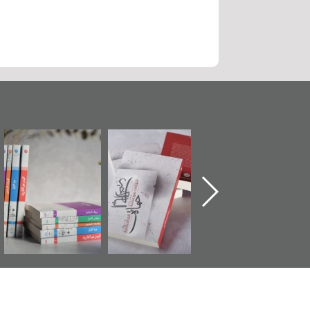
ماة الباب الأخير":
تصنيف موضوعي
"مرآة البحرين"
«
لإصدار الأول عن
للوثائق البريطانية
تصدر حصاد
اعتصام الدراز
يقدمه «مركز أوال»
الساحات 2019
ع
وأحداث ساحة
في سلسلة من 5
لفداء لمركز أوال
كتب
دراسات والتوثيق