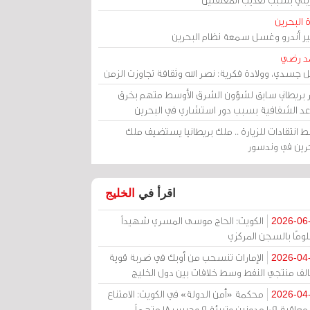
 البحرين
مير أندرو وغسل سمعة نظام البحرين
د رضي
ل جسدي، وولادة فكرية: نصر الله وثقافة تجاوزت الزمن
ر بريطاني سابق لشؤون الشرق الأوسط متهم بخرق
عد الشفافية بسبب دور استشاري في البحرين
 انتقادات للزيارة .. ملك بريطانيا يستضيف ملك
حرين في وندسور
اقرأ في
الخليج
الكويت: الحاج موسى المسري شهيداً
2026-06
ومًا بالسجن المركزي
الإمارات تنسحب من أوبك في ضربة قوية
2026-04
الف منتجي النفط وسط خلافات بين دول الخليج
محكمة «أمن الدولة» في الكويت: الامتناع
2026-04
عن معاقبة 109 مدونين وتبرئة 9 وحبس 18 متهماً