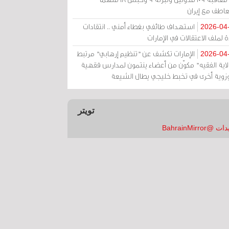
عاطف مع إيران
استهداف طائفي بغطاء أمني .. انتقادات
2026-04
 لملف الاعتقالات في الإمارات
الإمارات تكشف عن "تنظيم إرهابي" مرتبط
2026-04
ولاية الفقيه" مكوّن من أعضاء ينتمون لمدارس فقهية
زوية أخرى في تخبط خليجي يطال الشيعة
تويتر
 @BahrainMirror