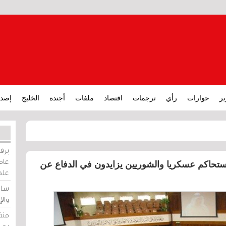
ير
حوارات
رأي
ترجمات
اقتصاد
ملفات
أجندة
الخليج
إصدا
برقي
عامة
ستحاكم عسكريا والشوريين يزايدون في الدفاع عن
على
ساو
وال
منظ
بحر