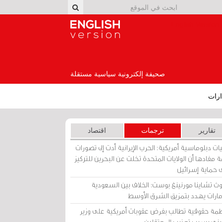
English Version
صحيفة إلكترونية سياسية مستقلة
رات
تقارير
ترجمات
اقتصاد
ات دبلوماسية أمريكية: الحرب الإيرانية أدت إلى تصورات
 مفادها أن الولايات المتحدة تخلت عن البحرين للتركيز
 حماية إسرائيل
ث تشاينا مورنينغ بوست: الخلاف بين السعودية
إمارات يهدد بتمزيق الشرق الأوسط
مة حقوقية تطالب بفرض عقوبات أمريكية على وزير
يني بسبب تعذيب المعتقلين