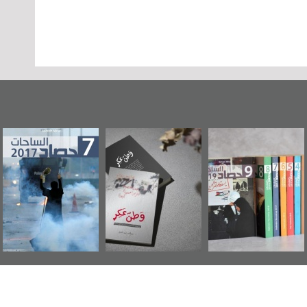
وطن عكر» رواية
حصاد 2017
عاشوراء البحرين...
جديدة لمعتقل
ويكيليكس السفارة
سكري تصدر عن
الأمريكية
«مرآة البحرين»