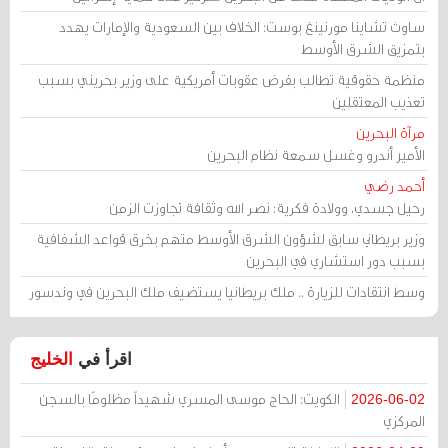
ساوث تشاينا مورنينغ بوست: الخلاف بين السعودية والإمارات يهدد
بتمزيق الشرق الأوسط
منظمة حقوقية تطالب بفرض عقوبات أمريكية على وزير بحريني بسبب
تعذيب المعتقلين
مرآة البحرين
الأمير أندرو وغسل سمعة نظام البحرين
أحمد رضي
رحيل جسدي، وولادة فكرية: نصر الله وثقافة تجاوزت الزمن
وزير بريطاني سابق لشؤون الشرق الأوسط متهم بخرق قواعد الشفافية
بسبب دور استشاري في البحرين
وسط انتقادات للزيارة .. ملك بريطانيا يستضيف ملك البحرين في وندسور
اقرأ في
الخليج
الكويت: الحاج موسى المسري شهيداً مظلومًا بالسجن
2026-06-02
المركزي