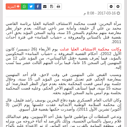
نسخة للطباعة
حفظ الموضوع
فيسبوك
تويتر
أرسل الى صديق
واتساب
المزيد
2017-03-16 - 8:08 م
مرآة البحرين: قضت محكمة الاستئناف الجنائية العليا برئاسة القاضي
محمد بن علي آل خليفة، وأمانة سر ناجي عبدالله، بعدم جواز نظر
معارضة متهم محكوم بالسجن 15 سنة، وتأييد السجن المؤبد بحق آخر،
بقضية قتل باكستاني والمعروفة بـ «شباب المنامة» في فترة أحداث
2011.
وكانت محكمة الاستئناف العليا عدلت
يوم الأربعاء (26 ديسمبر/ كانون
الأول 2012)، أحكام القضية المعروفة بـ «شباب المنامة» المحكومين
بالمؤبد، فيما يُعرف بقضية «قتل الباكستاني»، من المؤبد على 12 من
المتهمين إلى السجن 15 عاماً، فيما برأت المتهم الثالث عشر مما نُسب
إليه.
وبسبب القبض على المتهمين في وقت لاحق، قام أحد المتهمين
بمعارضة الحكم، فتم تعديل عقوبته من المؤبد الى 15 سنة، وخلال
جلسة يوم أمس قضت المحكمة بحقه بعدم جواز النظر المعارضة؛ أي
سجنه 15 سنة، فيما استأنف المتهم الآخر الحكم، وعليه قضت المحكمة
بجلسة يوم أمس بتأييد السجن المؤبد بحقه.
وكان النائب العام العسكري بقوة دفاع البحرين يوسف راشد فليفل، قال
إن محكمة السلامة الوطنية الابتدائية عقدت جلستها يوم الإثنين (3
أكتوبر/ تشرين الأول 2011)، وأصدرت حكمها بقضية قتل آسيوي.
وتدعي السلطات أن مواطنين قاموا بقتل أحد الآسيويين، وهو عبدالمالك
غلام رسول باكستاني الجنسية، وذلك بالترصد له أثناء خروجه من منزله
في منطقة المنامة بالقرب من أحد المآتم، إذ تم الاعتداء عليه بألواح