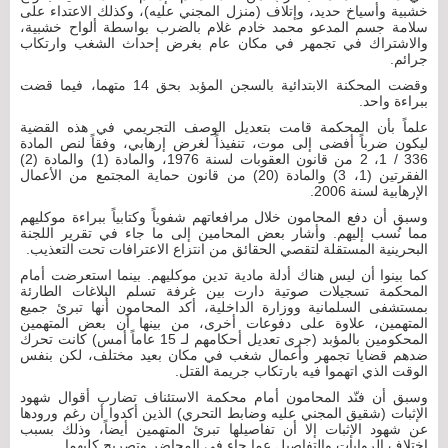
خشبية وأسياخ حديد، وإتلاف (منزل المجني عليه)، وكذلك الاعتداء على
سلامة جسم المدعو محمد خادم غلام بالضرب بواسطة ألواح خشبية،
والاشتراك في تجمهر في مكان عام بغرض إحداث الشغب وارتكاب
جرائم.
وقضت المحكنة الابتدائية بالسجن المؤبد بحق 14 متهما، فيما قضت
ببراءة واحد.
علماً بأن المحكمة قامت بتعديل الوصف التجريمي في هذه القضية
ليكون ضرباً أفضى إلى موت، تنفيذاً لغرض إرهابي، وفقاً لنص المادة
336 / 1، 2 من قانون العقوبات لسنة 1976، والمادة (1) والمادة (2)
الفقرتين (1، 3) والمادة (20) من قانون حماية المجتمع من الأعمال
الإرهابية لسنة 2006.
وسبق أن دفع المحامون خلال مرافعاتهم شفوياً وكتابياً ببراءة موكليهم
مما نُسب إليهم. وأشار بعض المحامين إلى ما جاء في تقرير اللجنة
البحرينية المستقلة لتقصي الحقائق من انتزاع الاعترافات تحت التعذيب.
كما بينوا أن ليس هناك أدلة مادية تدين موكليهم. بينما استعرضت أمام
المحكمة تسجيلات صوتية دارت بين غرفة تسلم البلاغات الطارئة
بمستشفى السلمانية ووزارة الداخلية، أكد المحامون أنها تبرئ جميع
المتهمين، علاوة على دفوعات أخرى، من بينها أن بعض المتهمين
المحكومين بالمؤبد (جرى تعديل أحكامهم لـ 15 عاماً أمس) كانت تحرك
ضدهم قضايا تجمهر وأعمال شغب في مكان بعيد مختلف، لكن بنفس
الوقت الذي اتهموا فيه بارتكاب جريمة القتل.
وسبق أن فنّد المحامون أمام محكمة الاستئناف تضارب أقوال شهود
الإثبات (شقيق المجني عليه وضابط التحري) الذين أكدوا أن رغم ورودها
عن شهود الإثبات إلا أن تفاصيلها تبرئ المتهمين أيضاً، وذلك بسبب
اختلاف الروايات والتفاصيل عما جاء في المحاضر وتصريح كليهما.