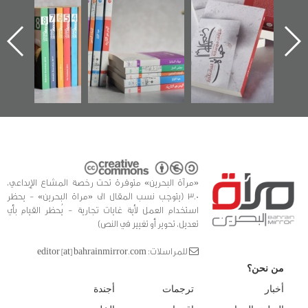
الإصدار الأول عن
للوثائق البريطانية
تصدر حصاد
اعتصام الدراز
يقدمه «مركز أوال»
الساحات 2019
ه
وأحداث ساحة
في سلسلة من 5
الفداء لمركز أوال
كتب
للدراسات والتوثيق
«مرآة البحرين» متوفرة تحت رخصة المشاع الإبداعي،
3.0 (يتوجب نسب المقال الى «مراة البحرين» - يحظر
استخدام العمل لأية غايات تجارية - يُحظر القيام بأي
تعديل، تحوير أو تغيير في النص)
للمراسلات: editor [at] bahrainmirror.com
من نحن؟
أخبار
ترجمات
أجندة