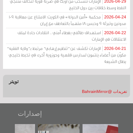
الإمارات تنسحب من أوبك في ضربة قوية لتحالف منتجي
2026-04-29
النفط وسط خلافات بين دول الخليج
محكمة «أمن الدولة» في الكويت: الامتناع عن معاقبة 109
2026-04-24
مدونين وتبرئة 9 وحبس 18 متهماً بالتعاطف مع إيران
استهداف طائفي بغطاء أمني .. انتقادات حادة لملف
2026-04-22
الاعتقالات في الإمارات
الإمارات تكشف عن "تنظيم إرهابي" مرتبط بـ"ولاية الفقيه"
2026-04-21
مكوّن من أعضاء ينتمون لمدارس فقهية وحوزوية أخرى في تخبط خليجي
يطال الشيعة
تويتر
تغريدات @BahrainMirror
إصدارات
"حماة الباب الأخير":
تصنيف موضوعي
"مرآة البحرين"