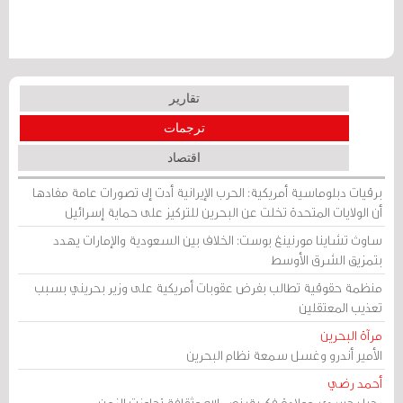
تقارير
ترجمات
اقتصاد
برقيات دبلوماسية أمريكية: الحرب الإيرانية أدت إلى تصورات عامة مفادها
أن الولايات المتحدة تخلت عن البحرين للتركيز على حماية إسرائيل
ساوث تشاينا مورنينغ بوست: الخلاف بين السعودية والإمارات يهدد
بتمزيق الشرق الأوسط
منظمة حقوقية تطالب بفرض عقوبات أمريكية على وزير بحريني بسبب
تعذيب المعتقلين
مرآة البحرين
الأمير أندرو وغسل سمعة نظام البحرين
أحمد رضي
رحيل جسدي، وولادة فكرية: نصر الله وثقافة تجاوزت الزمن