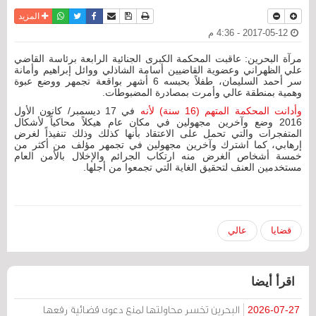
نسخة للطباعة
حفظ الموضوع
فيسبوك
تويتر
أرسل الى صديق
واتساب
المزيد
2017-05-12 - 4:36 م
مرآة البحرين: عاقبت المحكمة الكبرى الجنائية الرابعة برئاسة القاضي
علي الظهراني وعضوية القاضيين أسامة الشاذلي ووائل إبراهيم وأمانة
سر أحمد السليمان، طفلاً بحبسه 6 أشهر بواقعة تجمهر ووضع عبوة
وهمية بمنطقة عالي وأمرت بمصادرة المضبوطات.
وأدانت المحكمة المتهم (16 سنة) لأنه
في 17 ديسمبر/ كانون الأول
2016 وضع وآخرين مجهولين في مكان عام هيكلاً محاكياً لأشكال
المتفجرات والتي تحمل على الاعتقاد بأنها كذلك وذلك تنفيذاً لغرض
إرهابي، كما اشترك وآخرين مجهولين في تجمهر مؤلف من أكثر من
خمسة أشخاص الغرض منه ارتكاب الجرائم والإخلال بالأمن العام
مستخدمين العنف لتحقيق الغاية التي تجمعوا من أجلها.
قضايا
عالي
اقرأ أيضا
البحرين تخسر محاولتها لمنع دعوى قضائية رفعها
2026-07-27