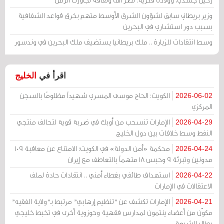
وزير بريطاني سابق لشؤون الشرق الأوسط متهم بخرق قواعد الشفافية
بسبب دور استشاري في البحرين
وسط انتقادات للزيارة .. ملك بريطانيا يستضيف ملك البحرين في وندسور
اقرأ في
الخليج
الكويت: الحاج موسى المسري شهيداً مظلومًا بالسجن
2026-06-02
المركزي
الإمارات تنسحب من أوبك في ضربة قوية لتحالف منتجي
2026-04-29
النفط وسط خلافات بين دول الخليج
محكمة «أمن الدولة» في الكويت: الامتناع عن معاقبة 109
2026-04-24
مدونين وتبرئة 9 وحبس 18 متهماً بالتعاطف مع إيران
استهداف طائفي بغطاء أمني .. انتقادات حادة لملف
2026-04-22
الاعتقالات في الإمارات
الإمارات تكشف عن "تنظيم إرهابي" مرتبط بـ"ولاية الفقيه"
2026-04-21
مكوّن من أعضاء ينتمون لمدارس فقهية وحوزوية أخرى في تخبط خليجي
يطال الشيعة