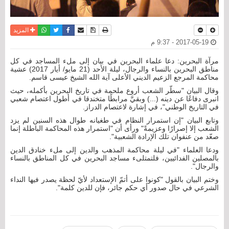
نسخة للطباعة
حفظ الموضوع
فيسبوك
تويتر
أرسل الى صديق
واتساب
المزيد
2017-05-19 - 9:37 م
مرآة البحرين: دعا علماء البحرين في بيان إلى ملء المساجد في كل
مناطق البحرين بالنساء والرجال، ليلة الأحد (21 مايو/ أيار 2017) عشية
محاكمة المرجع الزعيم الديني الأعلى آية الله الشيخ عيسى قاسم.
وقال البيان "سطّر الشعب أروع ملحمة في تاريخ البحرين بأكمله، حيث
انبرى دفاعًا عن دينه (...) وبقيَّ مرابطًا متخندقا في أطول اعتصام شعبي
في التاريخ الوطني"، في إشارة لاعتصام الدراز.
وتابع البيان "إن استمرار النظام في طغيانه طوال هذه السنين لم يزد
الشعب إلا إصرارًا وعزيمةً" ورأى أن "استمرار هذه المحاكمة الباطلة إنما
صعّد من عنفوان تلك الإرادة الشعبية".
ودعا العلماء "في ليلة محاكمة المذهب والدين إلى ملء خنادق الدين
بالمصلين الفدائيين، فلتمتلىء مساجد البحرين في كل المناطق بالنساء
والرجال".
وختم البيان بالقول "كونوا على أتمّ الإستعداد لأيّ لحظة يصدر فيها النداء
الشرعي في حال صدور أي حكم جائر، فإن للدين كلمة".