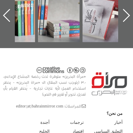
الإصدار الأول عن
للوثائق البريطانية
تصدر حصاد
اعتصام الدراز
يقدمه «مركز أوال»
الساحات 2019
ه
وأحداث ساحة
في سلسلة من 5
الفداء لمركز أوال
كتب
للدراسات والتوثيق
«مرآة البحرين» متوفرة تحت رخصة المشاع الإبداعي،
3.0 (يتوجب نسب المقال الى «مراة البحرين» - يحظر
استخدام العمل لأية غايات تجارية - يُحظر القيام بأي
تعديل، تحوير أو تغيير في النص)
للمراسلات: editor [at] bahrainmirror.com
من نحن؟
أخبار
ترجمات
أجندة
التعليق السياسي
اقتصاد
الخليج