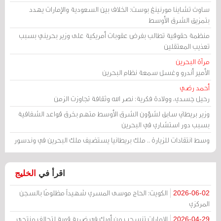
ساوث تشاينا مورنينغ بوست: الخلاف بين السعودية والإمارات يهدد
بتمزيق الشرق الأوسط
منظمة حقوقية تطالب بفرض عقوبات أمريكية على وزير بحريني بسبب
تعذيب المعتقلين
مرآة البحرين
الأمير أندرو وغسل سمعة نظام البحرين
أحمد رضي
رحيل جسدي، وولادة فكرية: نصر الله وثقافة تجاوزت الزمن
وزير بريطاني سابق لشؤون الشرق الأوسط متهم بخرق قواعد الشفافية
بسبب دور استشاري في البحرين
وسط انتقادات للزيارة .. ملك بريطانيا يستضيف ملك البحرين في وندسور
اقرأ في
الخليج
الكويت: الحاج موسى المسري شهيداً مظلومًا بالسجن
2026-06-02
المركزي
الإمارات تنسحب من أوبك في ضربة قوية لتحالف منتجي
2026-04-29