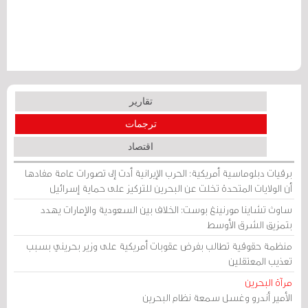
تقارير
ترجمات
اقتصاد
برقيات دبلوماسية أمريكية: الحرب الإيرانية أدت إلى تصورات عامة مفادها
أن الولايات المتحدة تخلت عن البحرين للتركيز على حماية إسرائيل
ساوث تشاينا مورنينغ بوست: الخلاف بين السعودية والإمارات يهدد
بتمزيق الشرق الأوسط
منظمة حقوقية تطالب بفرض عقوبات أمريكية على وزير بحريني بسبب
تعذيب المعتقلين
مرآة البحرين
الأمير أندرو وغسل سمعة نظام البحرين