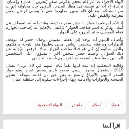
لإنهاء الإجراءات، ثم قام بحجز تذكرتي سفر (بحرين - عمان) و(عمان-
تركيا)، إلا أنه تم ضبطه في مطار البحرين الدولي حال محاولته الهرب
من المملكة، بعد أن قام بتغيير مظهره؛ حتى لا يتسنى لرجال الأمن
معرفته والقبض عليه.
إذ قدّم لموظف الجوازات جواز سفر صديقه، وعندما سأله الموظف هل
أنت - وذكر له اسم صاحب الجواز؟ فاكتفى بالإجابة أنه (صاحب الجواز)،
فقام الموظف بختم الخروج على الجواز.
وأضاف المتهم أنه توجه إلى نقطة التفتيش، وهناك حضر له موظف
الجوازات وبرفقته شخصين بلباس مدني وطلبوا منه التوجه برفقتهم،
والذين سألوه إن كان هو فعلاً صاحب الجواز أم لا، فرفض الإجابة عن
ذلك السؤال، وعندها حضر شخص آخر - مسؤول على الشخصين
المدنيين - سأله عن اسمه، وهنا قرر لهم باسمه الحقيقي.
وقالت المحكمة إنه ثبت لديها يقيناً قيام المتهم في 20 أبريل/ نيسان
2015 باستعمال محرر رسمي صحيح باسم شخص غيره، وهو جواز
السفر المبين بالأوراق وانتفع به بغير حق بأن قدمه لموظف شئون
الجنسية والجوازات والإقامة لإنهاء إجراءات سفره إلى سلطنة عمان.
قضايا
أحكام
داعش
الدولة الاسلامية
اقرأ أيضا