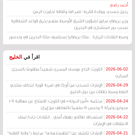
أحمد رضي
رحيل جسدي، وولادة فكرية: نصر الله وثقافة تجاوزت الزمن
وزير بريطاني سابق لشؤون الشرق الأوسط متهم بخرق قواعد الشفافية
بسبب دور استشاري في البحرين
وسط انتقادات للزيارة .. ملك بريطانيا يستضيف ملك البحرين في وندسور
اقرأ في
الخليج
الكويت: الحاج موسى المسري شهيداً مظلومًا بالسجن
2026-06-02
المركزي
الإمارات تنسحب من أوبك في ضربة قوية لتحالف منتجي
2026-04-29
النفط وسط خلافات بين دول الخليج
محكمة «أمن الدولة» في الكويت: الامتناع عن معاقبة 109
2026-04-24
مدونين وتبرئة 9 وحبس 18 متهماً بالتعاطف مع إيران
استهداف طائفي بغطاء أمني .. انتقادات حادة لملف
2026-04-22
الاعتقالات في الإمارات
الإمارات تكشف عن "تنظيم إرهابي" مرتبط بـ"ولاية الفقيه"
2026-04-21