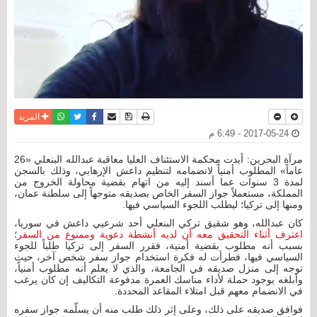
نسخة للطباعة
حفظ الموضوع
فيسبوك
تويتر
أرسل الى صديق
واتساب
المزيد
2017-05-24 - 6:49 م
مرآة البحرين: أيدت محكمة الاستئناف العليا معاقبة عبدالله البنعلي «26
عاماً» المطلوب أمنياً لانضمامه لتنظيم داعش الإرهابي، وذلك بالسجن
لمدة 3 سنوات عما أسند إليه من اتهام بقضية محاولة الخروج من
المملكة، مستعملاً جواز السفر الخاص بصديقه متوجهاً إلى سلطنة عمان،
ومنها إلى تركيا؛ ليطلب اللجوء السياسي فيها.
كان عبدالله، وهو شقيق تركي البنعلي أحد شرعيي داعش في سوريا،
اعترف أثناء التحقيق معه أن لديه أنشطة دعوية وممنوع من السفر
؛
بسبب أنه مطلوب بقضية أمنية، فقرر السفر إلى تركيا طلباً للجوء
السياسي فيها، فطرأت له فكرة استخدام جواز سفر شخص آخر، حيث
توجه إلى منزل صديقه في الجامعة، والذي لا يعلم أنه مطلوب أمنياً،
وأبلغه بوجود حملة لأداء مناسك العمرة مدفوعة التكاليف إن كان يرغب
في الانضمام معهم قبل امتلاء المقاعد المحددة.
فوافق صديقه على ذلك، وعلى إثر ذلك طلب منه أن يسلّمه جواز سفره