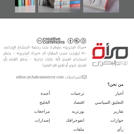
للدراسات والتوثيق
«مرآة البحرين» متوفرة تحت رخصة المشاع الإبداعي،
3.0 (يتوجب نسب المقال الى «مراة البحرين» - يحظر
استخدام العمل لأية غايات تجارية - يُحظر القيام بأي
تعديل، تحوير أو تغيير في النص)
للمراسلات: editor [at] bahrainmirror.com
من نحن؟
أخبار
ترجمات
أجندة
التعليق السياسي
اقتصاد
الخليج
تقارير
بورتريه
مراجعات
حوارات
انفوجرافك
إصدارات
رأي
ملفات