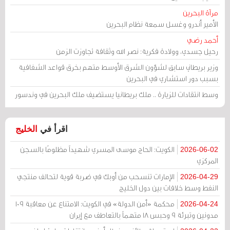
مرآة البحرين
الأمير أندرو وغسل سمعة نظام البحرين
أحمد رضي
رحيل جسدي، وولادة فكرية: نصر الله وثقافة تجاوزت الزمن
وزير بريطاني سابق لشؤون الشرق الأوسط متهم بخرق قواعد الشفافية
بسبب دور استشاري في البحرين
وسط انتقادات للزيارة .. ملك بريطانيا يستضيف ملك البحرين في وندسور
اقرأ في
الخليج
الكويت: الحاج موسى المسري شهيداً مظلومًا بالسجن
2026-06-02
المركزي
الإمارات تنسحب من أوبك في ضربة قوية لتحالف منتجي
2026-04-29
النفط وسط خلافات بين دول الخليج
محكمة «أمن الدولة» في الكويت: الامتناع عن معاقبة 109
2026-04-24
مدونين وتبرئة 9 وحبس 18 متهماً بالتعاطف مع إيران