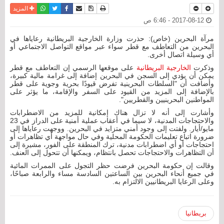
نسخة للطباعة
حفظ الموضوع
فيسبوك
تويتر
أرسل الى صديق
واتساب
المزيد
2017-08-12 - 6:46 ص
مرآة البحرين (خاص): حذرت وزارة الخارجية البريطانية رعاياها في
البحرين من التعاطف مع قطر سواء عبر مواقع التواصل الاجتماعي أو
أي وسيلة اتصال أخرى.
وذكرت
الخارجية البريطانية
على موقعها الرسمي إن التعاطف مع قطر
يمكن أن يؤدي إلى السجن في البحرين إضافة إلى غرامة مالية كبيرة،
وأضافت أن "السلطات البحرينية تفرض قيودًا بحرية وجوية على قطر
بالإضافة إلى المزيد من القيود على السفر والإقامة، ما يؤثر على
المواطنين البحرينيين والقطريين".
وأشارت إلى أنه لا تزال هناك إمكانية للمزيد من الاضطرابات
والاحتجاجات المدنية، لا سيما في أعقاب عملية أمنية على الدراز في 23
مايو/أيار. ولفتت إلى وجود أمني متزايد في البحرين. ووجهت رعاياها إلى
ضرورة اتباع تعليمات الحكومة المحلية وفي حال مواجهة أي تظاهرات أو
احتجاجات أو أي اضطرابات مدنية، ترك المنطقة على الفور، مشيرة إلى
أن التظاهرات والاحتجاجات تحصل بانتظام، ويمكنها أن تتحول إلى العنف.
وقالت إن حكومة البحرين فرضت حظر التجول على الممرات المائية
في جميع أنحاء البحرين بين الساعتين السادسة مساء والرابعة صباحًا،
وعلى الرعايا البريطانيين الالتزام به.
بريطانيا