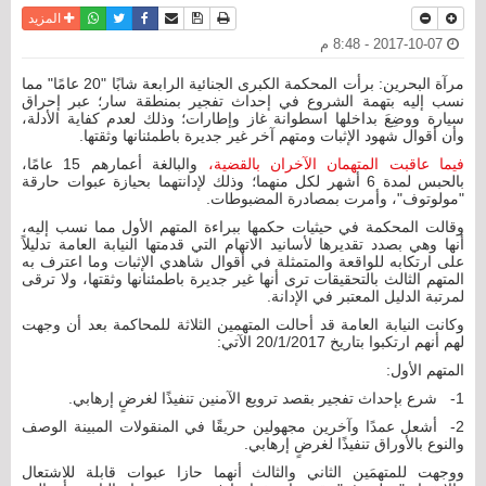
نسخة للطباعة
حفظ الموضوع
فيسبوك
تويتر
أرسل الى صديق
واتساب
المزيد
2017-10-07 - 8:48 م
مرآة البحرين: برأت المحكمة الكبرى الجنائية الرابعة شابًا "20 عامًا" مما
نسب إليه بتهمة الشروع في إحداث تفجير بمنطقة سار؛ عبر إحراق
سيارة ووضِعَ بداخلها اسطوانة غاز وإطارات؛ وذلك لعدم كفاية الأدلة،
وأن أقوال شهود الإثبات ومتهم آخر غير جديرة باطمئنانها وثقتها.
فيما عاقبت المتهمان الآخران بالقضية،
والبالغة أعمارهم 15 عامًا،
بالحبس لمدة 6 أشهر لكل منهما؛ وذلك لإدانتهما بحيازة عبوات حارقة
"مولوتوف"، وأمرت بمصادرة المضبوطات.
وقالت المحكمة في حيثيات حكمها ببراءة المتهم الأول مما نسب إليه،
أنها وهي بصدد تقديرها لأسانيد الاتهام التي قدمتها النيابة العامة تدليلاً
على ارتكابه للواقعة والمتمثلة في أقوال شاهدي الإثبات وما اعترف به
المتهم الثالث بالتحقيقات ترى أنها غير جديرة باطمئنانها وثقتها، ولا ترقى
لمرتبة الدليل المعتبر في الإدانة.
وكانت النيابة العامة قد أحالت المتهمين الثلاثة للمحاكمة بعد أن وجهت
لهم أنهم ارتكبوا بتاريخ 20/1/2017 الآتي:
المتهم الأول:
1- شرع بإحداث تفجير بقصد ترويع الآمنين تنفيذًا لغرضٍ إرهابي.
2- أشعل عمدًا وآخرين مجهولين حريقًا في المنقولات المبينة الوصف
والنوع بالأوراق تنفيذًا لغرضٍ إرهابي.
ووجهت للمتهمَين الثاني والثالث أنهما حازا عبوات قابلة للاشتعال