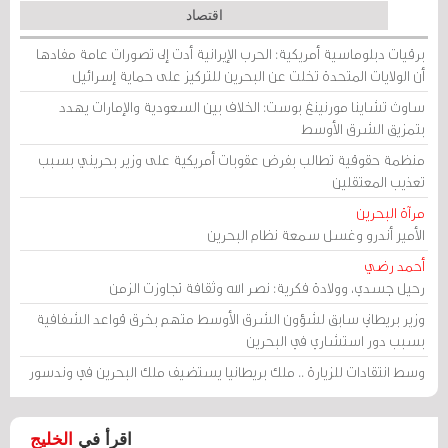
اقتصاد
برقيات دبلوماسية أمريكية: الحرب الإيرانية أدت إلى تصورات عامة مفادها
أن الولايات المتحدة تخلت عن البحرين للتركيز على حماية إسرائيل
ساوث تشاينا مورنينغ بوست: الخلاف بين السعودية والإمارات يهدد
بتمزيق الشرق الأوسط
منظمة حقوقية تطالب بفرض عقوبات أمريكية على وزير بحريني بسبب
تعذيب المعتقلين
مرآة البحرين
الأمير أندرو وغسل سمعة نظام البحرين
أحمد رضي
رحيل جسدي، وولادة فكرية: نصر الله وثقافة تجاوزت الزمن
وزير بريطاني سابق لشؤون الشرق الأوسط متهم بخرق قواعد الشفافية
بسبب دور استشاري في البحرين
وسط انتقادات للزيارة .. ملك بريطانيا يستضيف ملك البحرين في وندسور
اقرأ في
الخليج