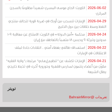
الكويت: الحاج موسى المسري شهيداً مظلومًا بالسجن
2026-06-02
المركزي
الإمارات تنسحب من أوبك في ضربة قوية لتحالف منتجي
2026-04-29
النفط وسط خلافات بين دول الخليج
محكمة «أمن الدولة» في الكويت: الامتناع عن معاقبة 109
2026-04-24
مدونين وتبرئة 9 وحبس 18 متهماً بالتعاطف مع إيران
استهداف طائفي بغطاء أمني .. انتقادات حادة لملف
2026-04-22
الاعتقالات في الإمارات
الإمارات تكشف عن "تنظيم إرهابي" مرتبط بـ"ولاية الفقيه"
2026-04-21
مكوّن من أعضاء ينتمون لمدارس فقهية وحوزوية أخرى في تخبط خليجي
يطال الشيعة
تويتر
تغريدات @BahrainMirror