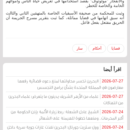
والانفجار "مولوتوف" بقصد استخدامها في تعريض حياة الناس وأموالهم
الخامة والخاصة للخطر.
وثبت للمحكمة من صحيفة الأسبقيات الخاصة بالمتهمَين الثاني والثالث
أنه سبق اتهامها في قضايا مماثلة، كما ثبت بتقرير مسرح الجريمة أن
الحريق مفتعل بفعل فاعل.
قضايا
أحكام
سار
اقرأ أيضا
البحرين تخسر محاولتها لمنع دعوى قضائية رفعها
2026-07-27
معارضون في المملكة المتحدة بشأن برامج التجسس
علماء من الأزهر الشريف يدينون ما يتعرض علماء البحرين
2026-07-27
من انتهاكات
الشيخ عادل الشعلة: ربط زيارة الأئمة بإذن الحكومة من
2026-07-24
أكبر المحرمات.. ومنعها خطوة للهيمنة على الشعائر
وول ستريت جورنال: البحرين نفذت غارات جوية سرية داخل
2026-07-24