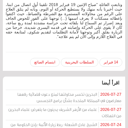
وتابعت العائلة "صباح الإثنين 19 فبراير 2018 تلقينا أول اتصال من ابننا،
حيث أخبرنا بأنه منهك ولا يستطيع الحركة أو النوم، وبأنه لم يتلق العلاج
على الرغم من محاولاته المستمرة مع الشرطة والضباط، حيث اكتفوا
بإعطائه مسكنات لا يعرف اسمها (...) توجهنا على الفور للحوض الجاف
وبعد إصرار تم السماح لنا بلقائه تحت حراسة مشددة لمدة ربع ساعة،
كان لا يقوى على الحركة وإصابته في قدمه اليسرى شديدة، خرجنا من
الزيارة بقلق أكبر وتوجهنا لأمانة التظلمات لتقديم شكوى، لمتابعة حقه
في العلاج اللازم وإلى الآن لم يتم علاجه".
14 فبراير
السلطات البحرينية
ابتسام الصائغ
اقرأ أيضا
البحرين تخسر محاولتها لمنع دعوى قضائية رفعها
2026-07-27
معارضون في المملكة المتحدة بشأن برامج التجسس
علماء من الأزهر الشريف يدينون ما يتعرض علماء البحرين
2026-07-27
من انتهاكات
الشيخ عادل الشعلة: ربط زيارة الأئمة بإذن الحكومة من
2026-07-24