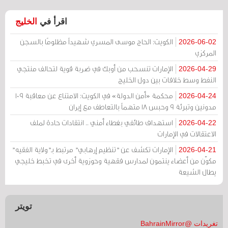
اقرأ في
الخليج
الكويت: الحاج موسى المسري شهيداً مظلومًا بالسجن
2026-06-02
المركزي
الإمارات تنسحب من أوبك في ضربة قوية لتحالف منتجي
2026-04-29
النفط وسط خلافات بين دول الخليج
محكمة «أمن الدولة» في الكويت: الامتناع عن معاقبة 109
2026-04-24
مدونين وتبرئة 9 وحبس 18 متهماً بالتعاطف مع إيران
استهداف طائفي بغطاء أمني .. انتقادات حادة لملف
2026-04-22
الاعتقالات في الإمارات
الإمارات تكشف عن "تنظيم إرهابي" مرتبط بـ"ولاية الفقيه"
2026-04-21
مكوّن من أعضاء ينتمون لمدارس فقهية وحوزوية أخرى في تخبط خليجي
يطال الشيعة
تويتر
تغريدات @BahrainMirror