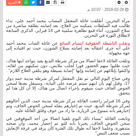
نسخة للطباعة
حفظ الموضوع
فيسبوك
تويتر
أرسل الى صديق
واتساب
المزيد
2018-02-28 - 10:07 م
مرآة البحرين: أطلقت عائلة المعتقل المصاب محمد أحمد علي، نداء
طالبت فيه السلطات بتمكينه من العلاج، بعد إصابته بطلقة مباشرة من
سلاح الشوزن، أثناء قمع تظاهرة سلمية في 14 فبراير، الذكرى السابعة
لانطلاق الثورة في البحرين.
ونقلت الناشطة الحقوقية ابتسام الصائغ
عن عائلة الشاب محمد أحمد
علي أنه جرى اعتقاله بعد إصابته بسلاح الشوزن، حيث تم اقتياده إلى
جهة مجهولة.
وتلقت العائلة لاحقا اتصالا من مركز شرطة البديع يفيد بتواجد ابنها هناك،
حيث طلبوا منهم الحضور فورا لجلب ملابس، دون تمكينهم من لقائه،
واكتفوا بإبلاغهم عن إصابته وإنها "إصابة بسيطة وهو يتلقي العلاج اللازم".
وفي صباح اليوم التالي تم نقل المعتقل لمركز شرطة مدينة حمد دوار
17، وقيل لهم بأن ابنهم سيتم عرضه على النيابة، وسينقل بعدها لسجن
الحوض الجاف حيث سيقوم بإجراء اتصال من هناك، إلا أن كل هذا لم
يتحقق.
وفي 16 فبراير راجعت العائلة مركز شرطة مدينة حمد، الذين أحالوهم
لمركز شرطة البديع، حيث تم إخبارهم بنقله لسجن الحوض الجاف، وتم
إخبارهم بأنه ممنوع من الزيارة، ما زاد من خوف وقلق العائلة عليه.
وتابعت العائلة "مساء ذلك اليوم تلقينا اتصالا من أحد الموقوفين في
سجن الحوض الجاف، يخبرنا بأنه للتو تم إحضار محمد، وأن صحته
متدهورة، وعلمنا لاحقا أنه طوال تلك الفترة كان يرقد في غرفة الإنعاش
بسبب ضعف النبض"