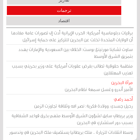
تقارير
ترجمات
اقتصاد
برقيات دبلوماسية أمريكية: الحرب الإيرانية أدت إلى تصورات عامة مفادها
أن الولايات المتحدة تخلت عن البحرين للتركيز على حماية إسرائيل
ساوث تشاينا مورنينغ بوست: الخلاف بين السعودية والإمارات يهدد
بتمزيق الشرق الأوسط
منظمة حقوقية تطالب بفرض عقوبات أمريكية على وزير بحريني بسبب
تعذيب المعتقلين
مرآة البحرين
الأمير أندرو وغسل سمعة نظام البحرين
أحمد رضي
رحيل جسدي، وولادة فكرية: نصر الله وثقافة تجاوزت الزمن
وزير بريطاني سابق لشؤون الشرق الأوسط متهم بخرق قواعد الشفافية
بسبب دور استشاري في البحرين
وسط انتقادات للزيارة .. ملك بريطانيا يستضيف ملك البحرين في وندسور