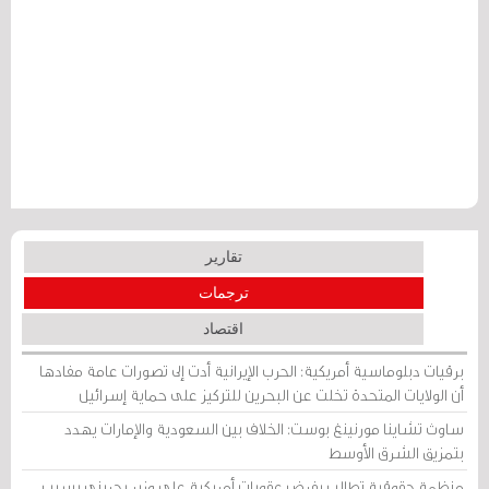
تقارير
ترجمات
اقتصاد
برقيات دبلوماسية أمريكية: الحرب الإيرانية أدت إلى تصورات عامة مفادها
أن الولايات المتحدة تخلت عن البحرين للتركيز على حماية إسرائيل
ساوث تشاينا مورنينغ بوست: الخلاف بين السعودية والإمارات يهدد
بتمزيق الشرق الأوسط
منظمة حقوقية تطالب بفرض عقوبات أمريكية على وزير بحريني بسبب