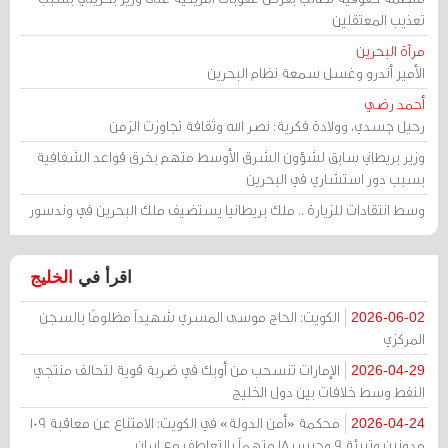
تعذيب المعتقلين
مرآة البحرين
الأمير أندرو وغسل سمعة نظام البحرين
أحمد رضي
رحيل جسدي، وولادة فكرية: نصر الله وثقافة تجاوزت الزمن
وزير بريطاني سابق لشؤون الشرق الأوسط متهم بخرق قواعد الشفافية
بسبب دور استشاري في البحرين
وسط انتقادات للزيارة .. ملك بريطانيا يستضيف ملك البحرين في وندسور
اقرأ في
الخليج
الكويت: الحاج موسى المسري شهيداً مظلومًا بالسجن
2026-06-02
المركزي
الإمارات تنسحب من أوبك في ضربة قوية لتحالف منتجي
2026-04-29
النفط وسط خلافات بين دول الخليج
محكمة «أمن الدولة» في الكويت: الامتناع عن معاقبة 109
2026-04-24
مدونين وتبرئة 9 وحبس 18 متهماً بالتعاطف مع إيران