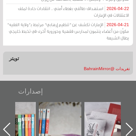
استهداف طائفي بغطاء أمني .. انتقادات حادة لملف
2026-04-22
الاعتقالات في الإمارات
الإمارات تكشف عن "تنظيم إرهابي" مرتبط بـ"ولاية الفقيه"
2026-04-21
مكوّن من أعضاء ينتمون لمدارس فقهية وحوزوية أخرى في تخبط خليجي
يطال الشيعة
تويتر
تغريدات @BahrainMirror
إصدارات
"حماة الباب الأخير":
تصنيف موضوعي
"مرآة البحرين"
الإصدار الأول عن
للوثائق البريطانية
تصدر حصاد
اعتصام الدراز
يقدمه «مركز أوال»
الساحات 2019
ه
وأحداث ساحة
في سلسلة من 5