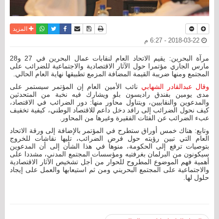
نسخة للطباعة
حفظ الموضوع
فيسبوك
تويتر
أرسل الى صديق
واتساب
المزيد
2018-03-22 - 6:27 م
مرآة البحرين: يقيم الاتحاد العام لنقابات عمال البحرين في 27 و28
مارس الجاري مؤتمرا حول الآثار الاقتصادية والاجتماعية للضرائب على
المجتمع ومنها ضريبة القيمة المضافة المزمع تطبيقها نهاية العام الحالي.
وقال عبدالقادر الشهابي
نائب الأمين العام إن المؤتمر سيستمر على
مدى يومين بفندق راديسون بلو ويشارك فيه نخبة من المتحدثين
والمدعوين والنقابيين، ويتناول محاور منها: دور الضرائب في الاقتصاد،
كيف نحول الضرائب إلى رافد دخل داعم للاقتصاد الوطني، كيفية تخفيف
عبء الضرائب عن الفئات الفقيرة وغيرها من المحاور.
وتابع: هناك خمس أوراق ستطرح في المؤتمر بالإضافة إلى ورقة الاتحاد
العام التي تبين رؤيته حول فرض الضرائب، تليها نقاشات للخروج
بتوصيات ترفع إلى الحكومة، منوها في هذا الشأن إلى أن المدعوين
سيكونون من البرلمان بغرفتيه ومؤسسات المجتمع المدني، مشددا على
أهمية فهم الموضوع المطروح للحوار من أجل تشخيص الآثار الاقتصادية
والاجتماعية على المجتمع البحريني ومن ثم استيعابها والعمل على إيجاد
حلول لها.