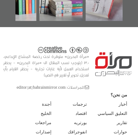
الفداء لمركز أوال
كتب
للدراسات والتوثيق
«مرآة البحرين» متوفرة تحت رخصة المشاع الإبداعي،
3.0 (يتوجب نسب المقال الى «مراة البحرين» - يحظر
استخدام العمل لأية غايات تجارية - يُحظر القيام بأي
تعديل، تحوير أو تغيير في النص)
للمراسلات: editor [at] bahrainmirror.com
من نحن؟
أخبار
ترجمات
أجندة
التعليق السياسي
اقتصاد
الخليج
تقارير
بورتريه
مراجعات
حوارات
انفوجرافك
إصدارات